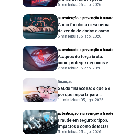
6 min leitura
05, ago. 2026
vazamento de dados?
autenticação e prevenção à fraude
Como funciona o esquema
de venda de dados e como
6 min leitura
05, ago. 2026
proteger sua empresa?
autenticação e prevenção à fraude
Ataques de força bruta:
como proteger negócios e
7 min leitura
05, ago. 2026
dados digitais
finanças
Saúde financeira: o que é e
por que importa para
11 min leitura
05, ago. 2026
pessoas e empresas?
autenticação e prevenção à fraude
Fraude em seguros: tipos,
impactos e como detectar
5 min leitura
05, ago. 2026