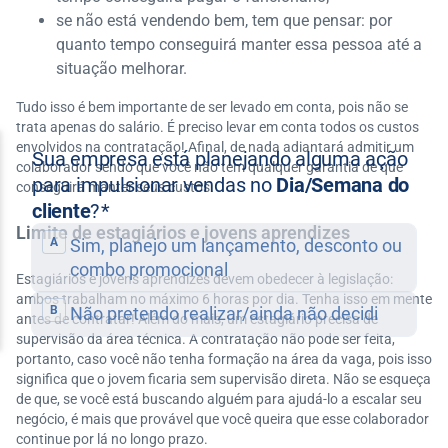
se não está vendendo bem, tem que pensar: por
quanto tempo conseguirá manter essa pessoa até a
situação melhorar.
Tudo isso é bem importante de ser levado em conta, pois não se
trata apenas do salário. É preciso levar em conta todos os custos
envolvidos na contratação! Afinal, de nada adiantará admitir um
colaborador sendo que você não tem qualquer garantia de que
conseguirá manter seus custos.
Limite de estagiários e jovens aprendizes
Estagiários e jovens aprendizes devem obedecer à legislação:
ambos trabalham no máximo 6 horas por dia. Tenha isso em mente
antes de contratar! Além do mais, um estagiário precisa de
supervisão da área técnica. A contratação não pode ser feita,
portanto, caso você não tenha formação na área da vaga, pois isso
significa que o jovem ficaria sem supervisão direta. Não se esqueça
de que, se você está buscando alguém para ajudá-lo a escalar seu
negócio, é mais que provável que você queira que esse colaborador
continue por lá no longo prazo.