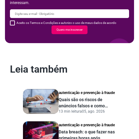
interessam.
Aceito os Termos e Condições e autorizo o uso de meus dados de acordo
Quero me inscrever
Leia também
autenticação e prevenção à fraude
Quais são os riscos de
anúncios falsos e como
13 min leitura
05, ago. 2026
proteger seu negócio?
autenticação e prevenção à fraude
Data breach: o que fazer nas
primeiras horas após