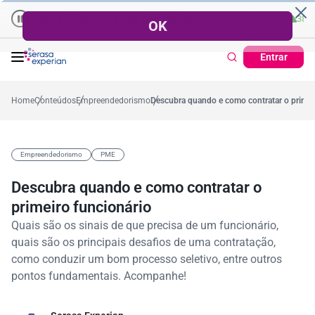
esas | Recuperação de Crédito
Cartão de Crédito | Cadastro Posit
57,2%
Percentual no mês
53,7%
Percentual médio no ano
38,7%
Percentu
Entrar
Home
Conteúdos
Empreendedorismo
Descubra quando e como contratar o primei
Empreendedorismo
PME
Descubra quando e como contratar o
primeiro funcionário
Quais são os sinais de que precisa de um funcionário,
quais são os principais desafios de uma contratação,
como conduzir um bom processo seletivo, entre outros
pontos fundamentais. Acompanhe!