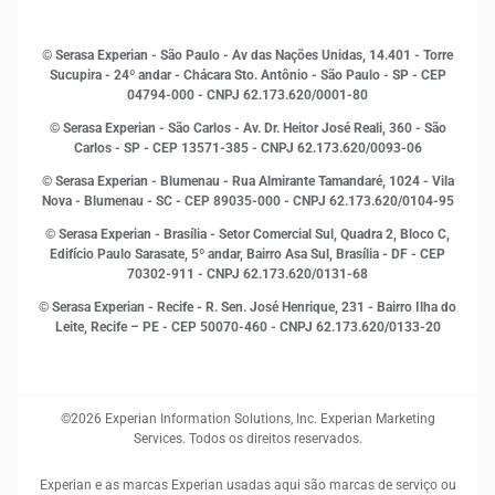
Histórias de sucesso
Indicadores Econômicos
© Serasa Experian - São Paulo - Av das Nações Unidas, 14.401 - Torre
Inovação e Tecnologia
Sucupira - 24º andar - Chácara Sto. Antônio - São Paulo - SP - CEP
Leis e impostos
04794-000 - CNPJ 62.173.620/0001-80
Marketing
© Serasa Experian - São Carlos - Av. Dr. Heitor José Reali, 360 - São
MEI
Carlos - SP
- CEP 13571-385 - CNPJ 62.173.620/0093-06
Open Finance
© Serasa Experian - Blumenau - Rua Almirante Tamandaré, 1024 - Vila
Proteção de Dados
Nova - Blumenau - SC - CEP 89035-000 - CNPJ 62.173.620/0104-95
RH
© Serasa Experian - Brasília - Setor Comercial Sul, Quadra 2, Bloco C,
Sustentabilidade Corporativa
Edifício Paulo Sarasate, 5º andar, Bairro Asa Sul, Brasília - DF - CEP
70302-911 - CNPJ 62.173.620/0131-68
© Serasa Experian - Recife - R. Sen. José Henrique, 231 - Bairro Ilha do
Leite, Recife – PE - CEP 50070-460 - CNPJ 62.173.620/0133-20
©2026 Experian Information Solutions, Inc. Experian Marketing
Services. Todos os direitos reservados.
Experian e as marcas Experian usadas aqui são marcas de serviço ou