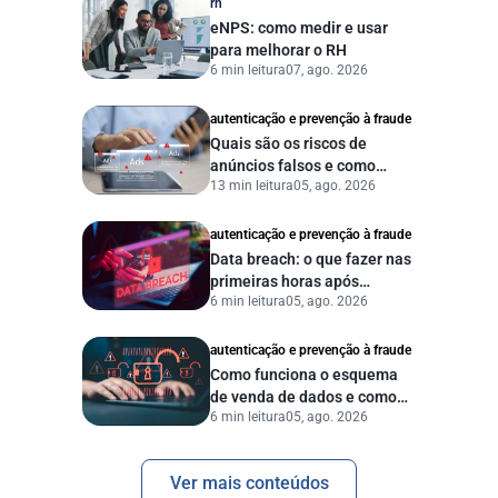
rh
eNPS: como medir e usar
para melhorar o RH
6 min leitura
07, ago. 2026
autenticação e prevenção à fraude
Quais são os riscos de
anúncios falsos e como
13 min leitura
05, ago. 2026
proteger seu negócio?
autenticação e prevenção à fraude
Data breach: o que fazer nas
primeiras horas após
6 min leitura
05, ago. 2026
vazamento de dados?
autenticação e prevenção à fraude
Como funciona o esquema
de venda de dados e como
6 min leitura
05, ago. 2026
proteger sua empresa?
Ver mais conteúdos