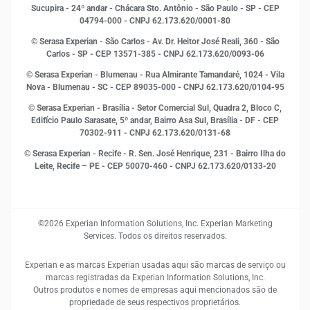
Inovação e Tecnologia
Sucupira - 24º andar - Chácara Sto. Antônio - São Paulo - SP - CEP
Leis e impostos
04794-000 - CNPJ 62.173.620/0001-80
Marketing
© Serasa Experian - São Carlos - Av. Dr. Heitor José Reali, 360 - São
MEI
Carlos - SP
- CEP 13571-385 - CNPJ 62.173.620/0093-06
Open Finance
© Serasa Experian - Blumenau - Rua Almirante Tamandaré, 1024 - Vila
Proteção de Dados
Nova - Blumenau - SC - CEP 89035-000 - CNPJ 62.173.620/0104-95
RH
© Serasa Experian - Brasília - Setor Comercial Sul, Quadra 2, Bloco C,
Sustentabilidade Corporativa
Edifício Paulo Sarasate, 5º andar, Bairro Asa Sul, Brasília - DF - CEP
70302-911 - CNPJ 62.173.620/0131-68
© Serasa Experian - Recife - R. Sen. José Henrique, 231 - Bairro Ilha do
Leite, Recife – PE - CEP 50070-460 - CNPJ 62.173.620/0133-20
©2026 Experian Information Solutions, Inc. Experian Marketing
Services. Todos os direitos reservados.
Experian e as marcas Experian usadas aqui são marcas de serviço ou
marcas registradas da Experian Information Solutions, Inc.
Outros produtos e nomes de empresas aqui mencionados são de
propriedade de seus respectivos proprietários.