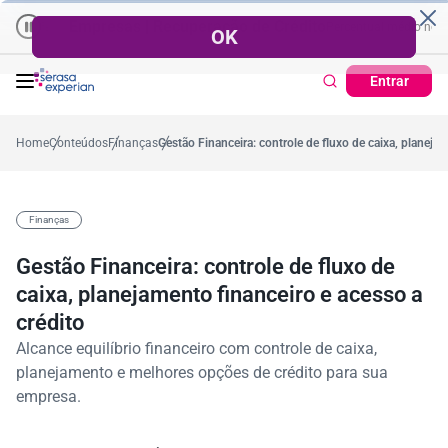
Empresas | Recuperação de Crédito
Cartão de Crédito | Cadast
io no ano
-5,4%
57,2%
Percentual no mês
53,7%
Percentual médio no ano
Entrar
Home
Conteúdos
Finanças
Gestão Financeira: controle de fluxo de caixa, planejam
Finanças
Gestão Financeira: controle de fluxo de
caixa, planejamento financeiro e acesso a
crédito
Alcance equilíbrio financeiro com controle de caixa,
planejamento e melhores opções de crédito para sua
empresa.