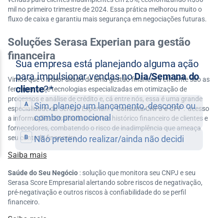
mil no primeiro trimestre de 2024. Essa prática melhorou muito o
fluxo de caixa e garantiu mais segurança em negociações futuras.
Soluções Serasa Experian para gestão
financeira
Vimos que o maior aliado de uma gestão financeira eficiente são as
ferramentas e tecnologias especializadas em otimização de
processos e análise de crédito e, cá entre nós, essa é uma grande
especialidade da Serasa Experian! ?
Consulta CNPJ e CPF
: acesso
a informações detalhadas sobre o histórico financeiro de clientes e
fornecedores, combatendo o risco de inadimplência que ameaça
seu controle financeiro.
Saiba mais
Saúde do Seu Negócio
: solução que monitora seu CNPJ e seu
Serasa Score Empresarial alertando sobre riscos de negativação,
pré-negativação e outros riscos à confiabilidade do se perfil
financeiro.