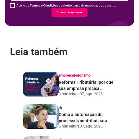
Aceito os Termos e Condições e autorizo o uso de meus dados de acordo
Quero me inscrever
Leia também
empreendedorismo
Reforma Tributária: por que
sua empresa precisa
3 min leitura
07, ago. 2026
começar a se preparar
agora?
rh
Como a automação de
processos contribui para
6 min leitura
07, ago. 2026
uma gestão pública mais
eficiente