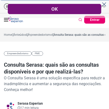
cuperação de Crédito
Cartão de Crédito | Cadastro Positivo
centual no mês
53,7%
Percentual médio no ano
38,7%
Percentual no mês
Ticket
3
Entrar
Home
Conteúdos
Empreendedorismo
Consulta Serasa: quais são as consultas disp
Empreendedorismo
PME
Consulta Serasa: quais são as consultas
disponíveis e por que realizá-las?
O Consulta Serasa é uma solução específica para reduzir a
inadimplência e aumentar a segurança das negociações.
Conheça melhor!
Serasa Experian
17 min leitura