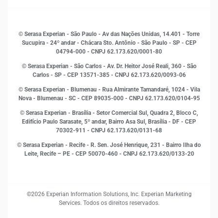
Sustentabilidade
Gestão de clientes e fornecedores
Histórias de sucesso
Indicadores Econômicos
© Serasa Experian - São Paulo - Av das Nações Unidas, 14.401 - Torre
Inovação e Tecnologia
Sucupira - 24º andar - Chácara Sto. Antônio - São Paulo - SP - CEP
Leis e impostos
04794-000 - CNPJ 62.173.620/0001-80
Marketing
© Serasa Experian - São Carlos - Av. Dr. Heitor José Reali, 360 - São
MEI
Carlos - SP
- CEP 13571-385 - CNPJ 62.173.620/0093-06
Open Finance
© Serasa Experian - Blumenau - Rua Almirante Tamandaré, 1024 - Vila
Proteção de Dados
Nova - Blumenau - SC - CEP 89035-000 - CNPJ 62.173.620/0104-95
RH
© Serasa Experian - Brasília - Setor Comercial Sul, Quadra 2, Bloco C,
Sustentabilidade Corporativa
Edifício Paulo Sarasate, 5º andar, Bairro Asa Sul, Brasília - DF - CEP
70302-911 - CNPJ 62.173.620/0131-68
© Serasa Experian - Recife - R. Sen. José Henrique, 231 - Bairro Ilha do
Leite, Recife – PE - CEP 50070-460 - CNPJ 62.173.620/0133-20
©2026 Experian Information Solutions, Inc. Experian Marketing
Services. Todos os direitos reservados.