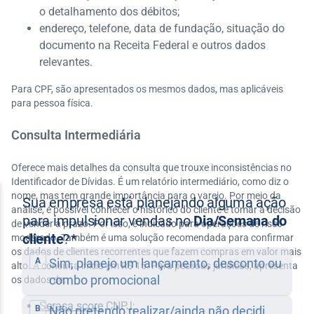
o detalhamento dos débitos;
endereço, telefone, data de fundação, situação do
documento na Receita Federal e outros dados
relevantes.
Para CPF, são apresentados os mesmos dados, mas aplicáveis
para pessoa física.
Consulta Intermediária
Oferece mais detalhes da consulta que trouxe inconsistências no
Identificador de Dívidas. É um relatório intermediário, como diz o
nome, mas tem grande importância para o varejo. Por meio da
análise, é possível conhecer o histórico do cliente e tomar a decisão
de vender a prazo. Por isso, é indicado para operações de risco
moderado. Também é uma solução recomendada para confirmar
os dados de clientes recorrentes que fazem compras em valor mais
alto. A consulta inicia em R$ 15. Para pessoas jurídicas, apresenta
os dados de:
Serasa score
CNPJ;