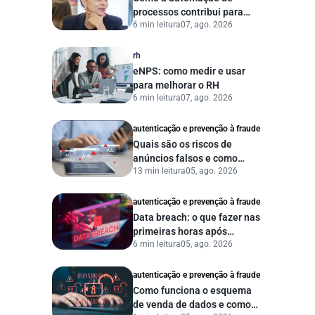
processos contribui para
6 min leitura
07, ago. 2026
uma gestão pública mais
eficiente
rh
eNPS: como medir e usar
para melhorar o RH
6 min leitura
07, ago. 2026
autenticação e prevenção à fraude
Quais são os riscos de
anúncios falsos e como
13 min leitura
05, ago. 2026
proteger seu negócio?
autenticação e prevenção à fraude
Data breach: o que fazer nas
primeiras horas após
6 min leitura
05, ago. 2026
vazamento de dados?
autenticação e prevenção à fraude
Como funciona o esquema
de venda de dados e como