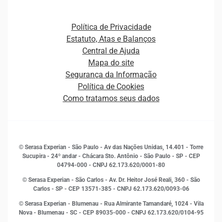
Open Finance
Atualização Cadastral e Financeira para Pessoa Jurídica
Autenticação e Prevenção à Fraude
Pequenas e Médias Empresas
Canais de Atendimento
Carreiras
Plataformas e Motores de decisão
Política de Privacidade
Carreiras
Cobrança
Estatuto, Atas e Balanços
Distribuidores e representantes
Crédito
Central de Ajuda
Estrutura Organizacional
Curso Gratuito de Saúde Financeira
Mapa do site
Ética e Compliance
Decisão
Segurança da Informação
Novas Marcas
Empreendedorismo
Política de Cookies
Quem somos
Estudos e Pesquisas
Como tratamos seus dados
Sala de Imprensa
Finanças
Sustentabilidade
Gestão de clientes e fornecedores
Histórias de sucesso
Indicadores Econômicos
© Serasa Experian - São Paulo - Av das Nações Unidas, 14.401 - Torre
Inovação e Tecnologia
Sucupira - 24º andar - Chácara Sto. Antônio - São Paulo - SP - CEP
Leis e impostos
04794-000 - CNPJ 62.173.620/0001-80
Marketing
© Serasa Experian - São Carlos - Av. Dr. Heitor José Reali, 360 - São
MEI
Carlos - SP
- CEP 13571-385 - CNPJ 62.173.620/0093-06
Open Finance
© Serasa Experian - Blumenau - Rua Almirante Tamandaré, 1024 - Vila
Proteção de Dados
Nova - Blumenau - SC - CEP 89035-000 - CNPJ 62.173.620/0104-95