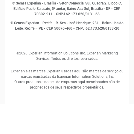
RH
© Serasa Experian - Brasília - Setor Comercial Sul, Quadra 2, Bloco C,
Sustentabilidade Corporativa
Edifício Paulo Sarasate, 5º andar, Bairro Asa Sul, Brasília - DF - CEP
70302-911 - CNPJ 62.173.620/0131-68
© Serasa Experian - Recife - R. Sen. José Henrique, 231 - Bairro Ilha do
Leite, Recife – PE - CEP 50070-460 - CNPJ 62.173.620/0133-20
©2026 Experian Information Solutions, Inc. Experian Marketing
Services. Todos os direitos reservados.
Experian e as marcas Experian usadas aqui são marcas de serviço ou
marcas registradas da Experian Information Solutions, Inc.
Outros produtos e nomes de empresas aqui mencionados são de
propriedade de seus respectivos proprietários.