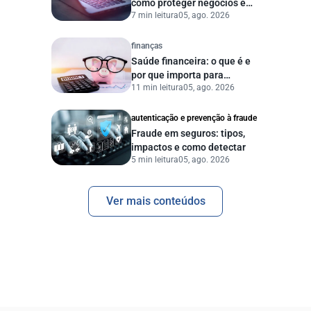
como proteger negócios e
7 min leitura
05, ago. 2026
dados digitais
finanças
Saúde financeira: o que é e
por que importa para
11 min leitura
05, ago. 2026
pessoas e empresas?
autenticação e prevenção à fraude
Fraude em seguros: tipos,
impactos e como detectar
5 min leitura
05, ago. 2026
Ver mais conteúdos