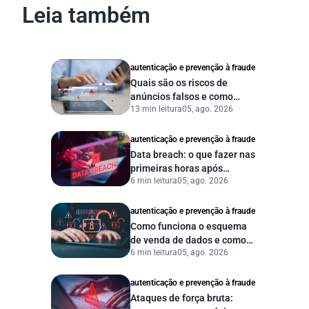
Leia também
autenticação e prevenção à fraude
Quais são os riscos de
anúncios falsos e como
13 min leitura
05, ago. 2026
proteger seu negócio?
autenticação e prevenção à fraude
Data breach: o que fazer nas
primeiras horas após
6 min leitura
05, ago. 2026
vazamento de dados?
autenticação e prevenção à fraude
Como funciona o esquema
de venda de dados e como
6 min leitura
05, ago. 2026
proteger sua empresa?
autenticação e prevenção à fraude
Ataques de força bruta: