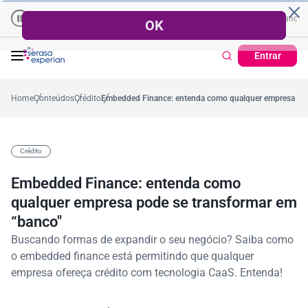
Empresas | Recuperação de Crédito
Cartão de Crédito | Cadastro Posi
o
57,2%
Percentual no mês
53,7%
Percentual médio no ano
38,7%
Pe
Entrar
Home
Conteúdos
Crédito
Embedded Finance: entenda como qualquer empresa pod
Crédito
Embedded Finance: entenda como
qualquer empresa pode se transformar em
“banco"
Buscando formas de expandir o seu negócio? Saiba como
o embedded finance está permitindo que qualquer
empresa ofereça crédito com tecnologia CaaS. Entenda!