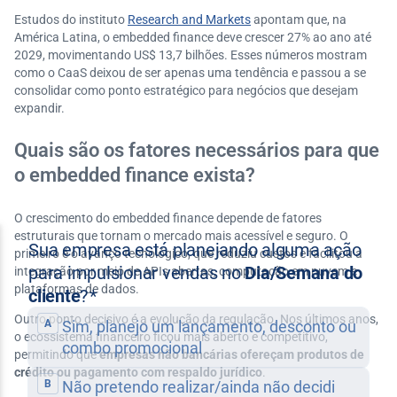
Estudos do instituto
Research and Markets
apontam que, na
América Latina, o embedded finance deve crescer 27% ao ano até
2029, movimentando US$ 13,7 bilhões. Esses números mostram
como o CaaS deixou de ser apenas uma tendência e passou a se
consolidar como ponto estratégico para negócios que desejam
expandir.
Quais são os fatores necessários para que
o embedded finance exista?
O crescimento do embedded finance depende de fatores
estruturais que tornam o mercado mais acessível e seguro. O
primeiro é o avanço tecnológico, que reduziu custos e facilitou a
integração por meio de APIs abertas, computação em nuvem e
plataformas de dados.
Outro ponto decisivo é a evolução da regulação. Nos últimos anos,
o ecossistema financeiro ficou mais aberto e competitivo,
permitindo que
empresas não bancárias ofereçam produtos de
crédito ou pagamento com respaldo jurídico
.