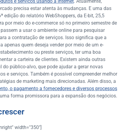
odutos e serviços usando a internet
. Atualmente,
ercado precisa estar atenta às mudanças. E uma das
 edição do relatório WebShoppers, da E-bit, 25,5
a por meio do e-commerce só no primeiro semestre de
 passem a usar o ambiente online para pesquisar
ra a contratação de serviços. Isso significa que a
da apenas quem deseja vender por meio de um e-
tabelecimento ou preste serviços, ter uma boa
entar a carteira de clientes. Existem ainda outras
 do público-alvo, que pode ajudar a gerar novas
utos e serviços. Também é possível compreender melhor
ratégias de marketing mais direcionadas. Além disso, a
ento, o pagamento a fornecedores e diversos processos
a uma forma promissora para a expansão dos negócios.
crescer
right" width="350"]