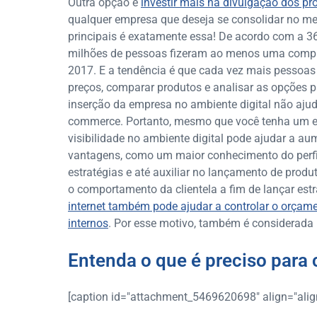
Outra opção é
investir mais na divulgação dos pr
qualquer empresa que deseja se consolidar no m
principais é exatamente essa! De acordo com a 36ª
milhões de pessoas fizeram ao menos uma compr
2017. E a tendência é que cada vez mais pessoas
preços, comparar produtos e analisar as opções pa
inserção da empresa no ambiente digital não aju
commerce. Portanto, mesmo que você tenha um es
visibilidade no ambiente digital pode ajudar a aum
vantagens, como um maior conhecimento do perfil
estratégias e até auxiliar no lançamento de prod
o comportamento da clientela a fim de lançar est
internet também pode ajudar a controlar o orçam
internos
. Por esse motivo, também é considerad
Entenda o que é preciso para 
[caption id="attachment_5469620698" align="align