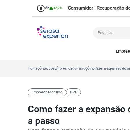
Consumidor | Recuperação de Crédito
Percentual no mês
37,2%
Pe
Empree
Cobrança
A
Crédito
P
Home
Conteúdos
Empreendedorismo
Como fazer a expansão do s
Empreendedoris
Gestão de cliente
Decisão
Empreendedorismo
PME
MEI
Finanças
Como fazer a expansão 
Marketing
a passo