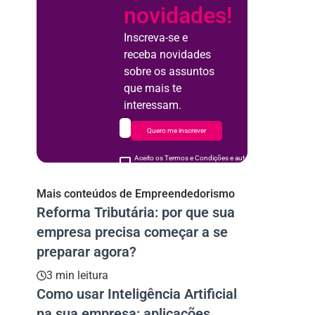
novidades!
Inscreva-se e
receba novidades
sobre os assuntos
que mais te
interessam.
Quero me inscrever
Aceito os Termos e Condições e autorizo o uso de meus d
acordo
Mais conteúdos de Empreendedorismo
Reforma Tributária: por que sua
empresa precisa começar a se
preparar agora?
3 min leitura
Como usar Inteligência Artificial
na sua empresa: aplicações