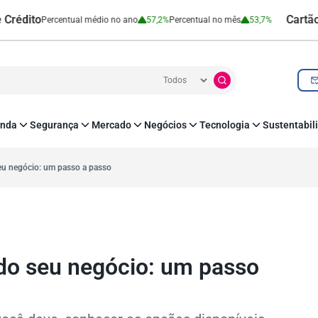
Cartão de Crédit
rcentual médio no ano
57,2%
Percentual no mês
53,7%
nda
Segurança
Mercado
Negócios
Tecnologia
Sustentabil
utenticação e Prevenção à Fraude
Leis e Impostos
Agronegócio
Inovação e Tecnologia
Responsabilidade
roteção de Dados
Open Finance
RH
O corre de quem f
eu negócio: um passo a passo
mo
Estudos e Pesquisas
s e fornecedores
Indicadores Econômicos
Cadastro Positivo
do seu negócio: um passo