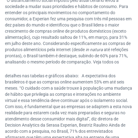
O distanciamento social imposto pelo atual cenário levou a
sociedade a mudar suas prioridades e hábitos de consumo. Para
entender os principais movimentos no comportamento do
consumidor, a Experian fez uma pesquisa com três mil pessoas em
dez países do mundo e identificou que o Brasil lidera o maior
crescimento de compras online de produtos domésticos (exceto
alimentação), cujo resultado saltou de 11%, em março, para 31%
em julho deste ano. Considerando especificamente as compras de
produtos alimentícios pela internet (desde
in natura
até refeições
prontas), o Brasil também é destaque, subindo de 60% para 71%,
analisando o mesmo período de comparação. Veja todos os
detalhes nas tabelas e gráficos abaixo:
A expectativa dos
brasileiros é que as compras online aumentem 53% em até seis
meses. “O cuidado com a saúde trouxe à população uma mudança
de hábito que privilegia as compras e interações no ambiente
virtual e essa tendência deve continuar após o isolamento social.
Com isso, é fundamental que as empresas se adaptem a esta nova
realidade para estarem cada vez mais preparadas e seguras no
atendimento desse consumidor mais digital”, diz diretora de
Decision Analytics da Serasa Experian, Beatriz Raulino Ainda de
acordo com a pesquisa, no Brasil, 71% dos entrevistados
afirmaram que têm uma expectativa alta na entrega de uma