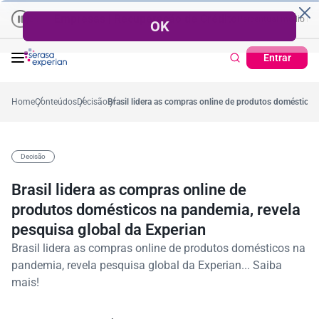
Empresas | Recuperação de Crédito
Cartão de Crédito | Cad
 médio no ano
-0,2%
57,2%
Percentual no mês
53,7%
Percentual médio no an
Entrar
Home
Conteúdos
Decisão
Brasil lidera as compras online de produtos domésticos
Decisão
Brasil lidera as compras online de
produtos domésticos na pandemia, revela
pesquisa global da Experian
Brasil lidera as compras online de produtos domésticos na
pandemia, revela pesquisa global da Experian... Saiba
mais!