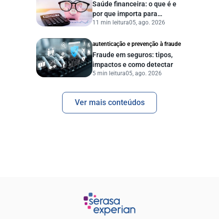
Saúde financeira: o que é e
por que importa para
11 min leitura
05, ago. 2026
pessoas e empresas?
autenticação e prevenção à fraude
Fraude em seguros: tipos,
impactos e como detectar
5 min leitura
05, ago. 2026
Ver mais conteúdos