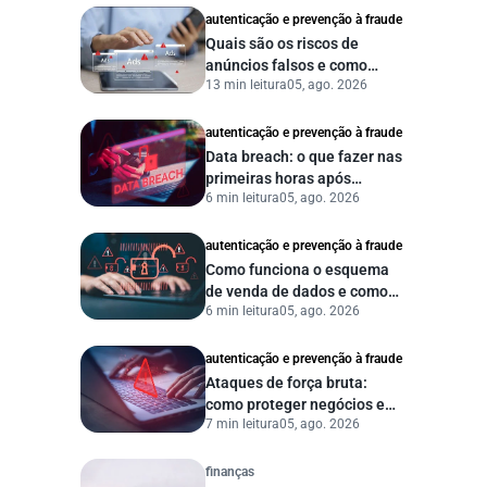
autenticação e prevenção à fraude
Quais são os riscos de
anúncios falsos e como
13 min leitura
05, ago. 2026
proteger seu negócio?
autenticação e prevenção à fraude
Data breach: o que fazer nas
primeiras horas após
6 min leitura
05, ago. 2026
vazamento de dados?
autenticação e prevenção à fraude
Como funciona o esquema
de venda de dados e como
6 min leitura
05, ago. 2026
proteger sua empresa?
autenticação e prevenção à fraude
Ataques de força bruta:
como proteger negócios e
7 min leitura
05, ago. 2026
dados digitais
finanças