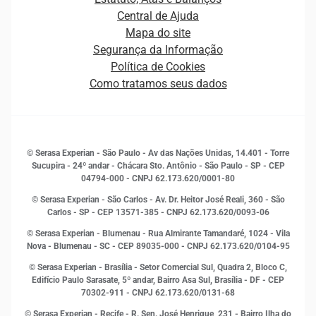
Distribuidores e representantes
Crédito
Central de Ajuda
Estrutura Organizacional
Curso Gratuito de Saúde Financeira
Mapa do site
Ética e Compliance
Decisão
Segurança da Informação
Novas Marcas
Empreendedorismo
Política de Cookies
Quem somos
Estudos e Pesquisas
Como tratamos seus dados
Sala de Imprensa
Finanças
Sustentabilidade
Gestão de clientes e fornecedores
Histórias de sucesso
Indicadores Econômicos
© Serasa Experian - São Paulo - Av das Nações Unidas, 14.401 - Torre
Inovação e Tecnologia
Sucupira - 24º andar - Chácara Sto. Antônio - São Paulo - SP - CEP
Leis e impostos
04794-000 - CNPJ 62.173.620/0001-80
Marketing
© Serasa Experian - São Carlos - Av. Dr. Heitor José Reali, 360 - São
MEI
Carlos - SP
- CEP 13571-385 - CNPJ 62.173.620/0093-06
Open Finance
© Serasa Experian - Blumenau - Rua Almirante Tamandaré, 1024 - Vila
Proteção de Dados
Nova - Blumenau - SC - CEP 89035-000 - CNPJ 62.173.620/0104-95
RH
© Serasa Experian - Brasília - Setor Comercial Sul, Quadra 2, Bloco C,
Sustentabilidade Corporativa
Edifício Paulo Sarasate, 5º andar, Bairro Asa Sul, Brasília - DF - CEP
70302-911 - CNPJ 62.173.620/0131-68
© Serasa Experian - Recife - R. Sen. José Henrique, 231 - Bairro Ilha do