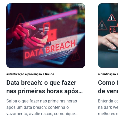
autenticação e prevenção à fraude
autenticação 
Data breach: o que fazer
Como f
nas primeiras horas após
de ven
vazamento de dados?
proteg
Saiba o que fazer nas primeiras horas
Entenda c
após um data breach: contenha o
na dark we
vazamento, avalie riscos, comunique
melhores e