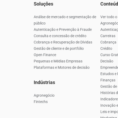
Soluções
Conteú
Análise de mercado e segmentação de
Ver todo o
público
Agronegóc
Autenticação e Prevenção à Fraude
Autenticaç
Consulta e concessão de crédito
Carreiras
Cobrança e Recuperação de Dívidas
Cobrança
Gestão de cliente e de portfólio
Crédito
Open Finance
Curso Grat
Pequenas e Médias Empresas
Decisão
Plataformas e Motores de decisão
Empreend
Estudos e
Finanças
Indústrias
Gestão de 
Histórias 
Agronegócio
Indicador
Fintechs
Inovação e
Leis e imp