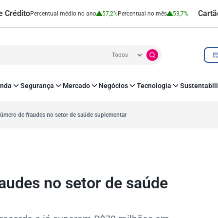
o
Cartão de Cré
Percentual médio no ano
57,2%
Percentual no mês
53,7%
nda
Segurança
Mercado
Negócios
Tecnologia
Sustentabil
utenticação e Prevenção à Fraude
Leis e Impostos
Agronegócio
Inovação e Tecnologia
Responsabilidade
roteção de Dados
Open Finance
RH
O corre de quem f
úmero de fraudes no setor de saúde suplementar
mo
Estudos e Pesquisas
s e fornecedores
Indicadores Econômicos
Cadastro Positivo
audes no setor de saúde