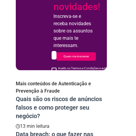
novidades!
Inscreva-se e
receba novidades
sobre os assuntos
que mais te
interessam.
Quero me inscrever
Aceito os Termos e Condições e autorizo o uso de meus d
acordo
Mais conteúdos de Autenticação e
Prevenção à Fraude
Quais são os riscos de anúncios
falsos e como proteger seu
negócio?
13 min leitura
Data breach: o que fazer nas