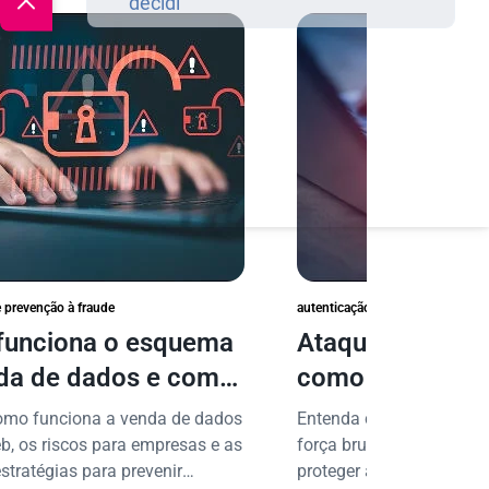
e prevenção à fraude
autenticação e prevenção à fraud
unciona o esquema
Ataques de forç
da de dados e como
como proteger 
er sua empresa?
dados digitais
omo funciona a venda de dados
Entenda como funcionam
b, os riscos para empresas e as
força bruta e conheça pr
stratégias para prevenir
proteger acessos, dados