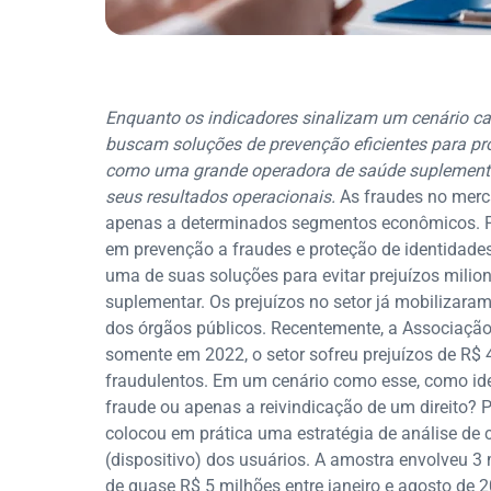
Enquanto os indicadores sinalizam um cenário c
buscam soluções de prevenção eficientes para pro
como uma grande operadora de saúde suplementar 
seus resultados operacionais.
As fraudes no merca
apenas a determinados segmentos econômicos. P
em prevenção a fraudes e proteção de identidades
uma de suas soluções para evitar prejuízos mili
suplementar. Os prejuízos no setor já mobilizaram
dos órgãos públicos. Recentemente, a Associação
somente em 2022, o setor sofreu prejuízos de R$ 
fraudulentos. Em um cenário como esse, como iden
fraude ou apenas a reivindicação de um direito?
colocou em prática uma estratégia de análise de 
(dispositivo) dos usuários. A amostra envolveu 3
de quase R$ 5 milhões entre janeiro e agosto de 