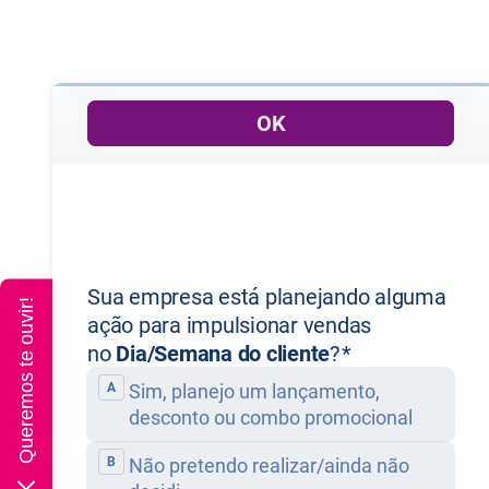
rtigo
Queremos te ouvir!