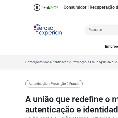
Consumidor | Recuperação de Crédi
,7%
Percentual no mês
37,2%
Empree
Cobrança
A
Crédito
P
Home
Conteúdos
Autenticação e Prevenção à Fraude
A união que 
Empreendedoris
Gestão de cliente
Decisão
Autenticação e Prevenção à Fraude
MEI
Finanças
A união que redefine o 
Marketing
autenticação e identida