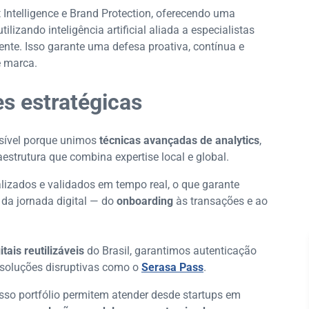
ntelligence e Brand Protection, oferecendo uma
tilizando inteligência artificial aliada a especialistas
mente. Isso garante uma defesa proativa, contínua e
e marca.
s estratégicas
ssível porque unimos
técnicas avançadas de analytics
,
raestrutura que combina expertise local e global.
zados e validados em tempo real, o que garante
 da jornada digital — do
onboarding
às transações e ao
tais reutilizáveis
do Brasil, garantimos autenticação
soluções disruptivas como o
Serasa Pass
.
osso portfólio permitem atender desde startups em