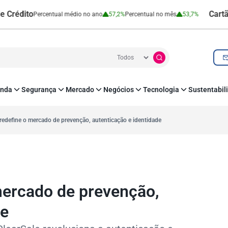
to
Cartão de Cré
Percentual médio no ano
57,2%
Percentual no mês
53,7%
nda
Segurança
Mercado
Negócios
Tecnologia
Sustentabil
utenticação e Prevenção à Fraude
Leis e Impostos
Agronegócio
Inovação e Tecnologia
Responsabilidade
roteção de Dados
Open Finance
RH
O corre de quem f
redefine o mercado de prevenção, autenticação e identidade
mo
Estudos e Pesquisas
s e fornecedores
Indicadores Econômicos
Cadastro Positivo
mercado de prevenção,
de