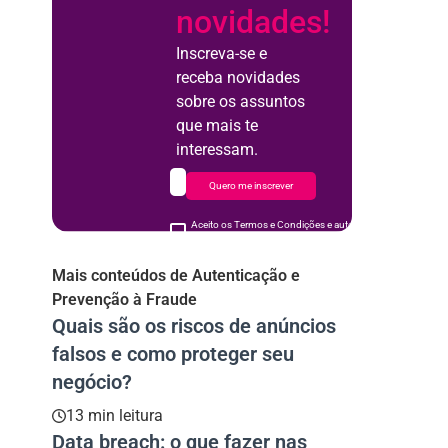
novidades!
Inscreva-se e
receba novidades
sobre os assuntos
que mais te
interessam.
Quero me inscrever
Aceito os Termos e Condições e autorizo o uso de meus d
acordo
Mais conteúdos de Autenticação e
Prevenção à Fraude
Quais são os riscos de anúncios
falsos e como proteger seu
negócio?
13 min leitura
Data breach: o que fazer nas