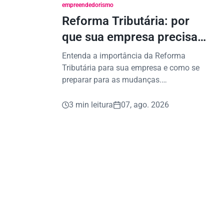
empreendedorismo
Reforma Tributária: por
que sua empresa precisa
começar a se preparar
Entenda a importância da Reforma
agora?
Tributária para sua empresa e como se
preparar para as mudanças.
Planejamento é a chave para decisões
seguras.
3 min leitura
07, ago. 2026