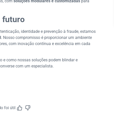
as, com
soluções modulares e customizadas
para
 futuro
tenticação, identidade e prevenção à fraude, estamos
l
. Nosso compromisso é proporcionar um ambiente
res, com inovação contínua e excelência em cada
ão e como nossas soluções podem blindar e
converse com um especialista.
 foi útil