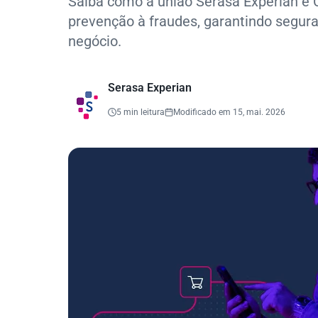
Saiba como a união Serasa Experian e C
prevenção à fraudes, garantindo segur
negócio.
Serasa Experian
5 min leitura
Modificado em 15, mai. 2026