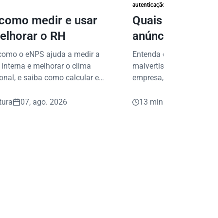
autenticação e prevenção à fraud
como medir e usar
Quais são os ri
elhorar o RH
anúncios falsos
proteger seu ne
como o eNPS ajuda a medir a
Entenda os riscos de anú
 interna e melhorar o clima
malvertising e saiba com
onal, e saiba como calcular e
empresa, seus dados e s
prática.
contra fraudes digitais.
tura
07, ago. 2026
13 min leitura
05, ag