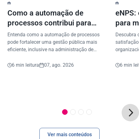
rh
rh
Como a automação de
eNPS: 
processos contribui para
para m
uma gestão pública mais
Entenda como a automação de processos
Descubra 
eficiente
pode fortalecer uma gestão pública mais
satisfação
eficiente, inclusive na administração de
organizaci
benefícios consignados.
aplicar na 
6 min leitura
07, ago. 2026
6 min lei
Ver mais conteúdos