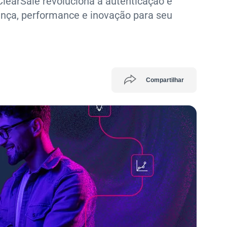
learSale revoluciona a autenticação e
ança, performance e inovação para seu
Compartilhar