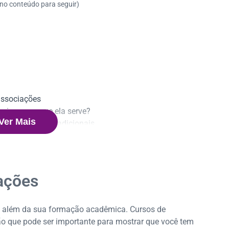
 no conteúdo para seguir)
associações
ais e para que ela serve?
Ver Mais
de informações adicionais
ionais do seu currículo
iações
oi além da sua formação acadêmica. Cursos de
ão que pode ser importante para mostrar que você tem