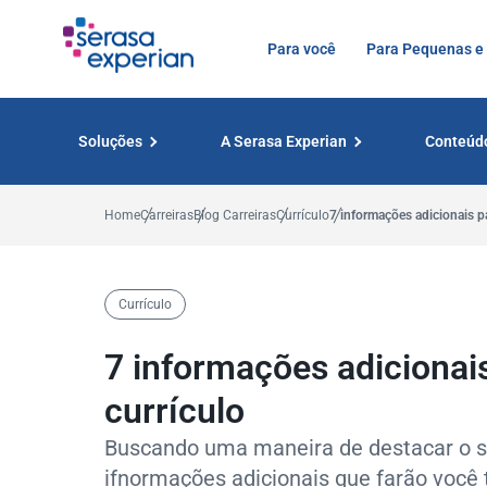
Para você
Para Pequenas e
Soluções
A Serasa Experian
Conteúd
Home
Carreiras
Blog Carreiras
Currículo
7 informações adicionais pa
Currículo
7 informações adicionai
currículo
Buscando uma maneira de destacar o seu
ifnormações adicionais que farão você t