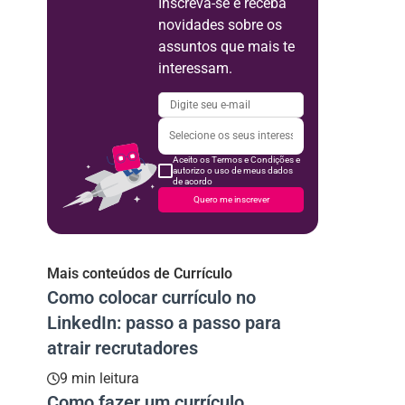
Inscreva-se e receba
novidades sobre os
assuntos que mais te
interessam.
Aceito os Termos e Condições e
autorizo o uso de meus dados
de acordo
Quero me inscrever
Mais conteúdos de Currículo
Como colocar currículo no
LinkedIn: passo a passo para
atrair recrutadores
9 min leitura
Como fazer um currículo