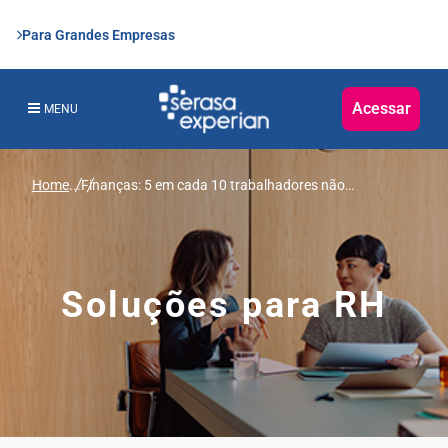
Para Grandes Empresas
Acessar
MENU
Home
...
Finanças: 5 em cada 10 trabalhadores não
conseguem chegar ao fim do mês com salário na
conta, revela pesquisa da Serasa Experian
Soluções para RH