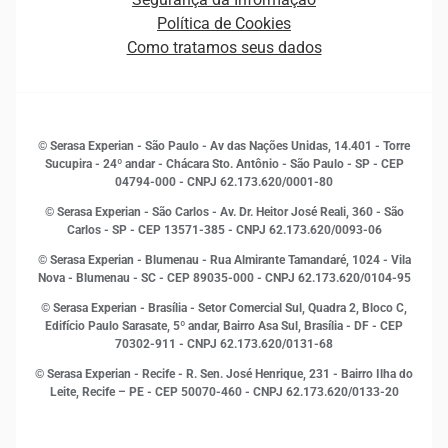
Novas Marcas
Empreendedorismo
Política de Cookies
Quem somos
Estudos e Pesquisas
Como tratamos seus dados
Sala de Imprensa
Finanças
Sustentabilidade
Gestão de clientes e fornecedores
Histórias de sucesso
Indicadores Econômicos
© Serasa Experian - São Paulo - Av das Nações Unidas, 14.401 - Torre
Inovação e Tecnologia
Sucupira - 24º andar - Chácara Sto. Antônio - São Paulo - SP - CEP
Leis e impostos
04794-000 - CNPJ 62.173.620/0001-80
Marketing
© Serasa Experian - São Carlos - Av. Dr. Heitor José Reali, 360 - São
MEI
Carlos - SP
- CEP 13571-385 - CNPJ 62.173.620/0093-06
Open Finance
© Serasa Experian - Blumenau - Rua Almirante Tamandaré, 1024 - Vila
Proteção de Dados
Nova - Blumenau - SC - CEP 89035-000 - CNPJ 62.173.620/0104-95
RH
© Serasa Experian - Brasília - Setor Comercial Sul, Quadra 2, Bloco C,
Sustentabilidade Corporativa
Edifício Paulo Sarasate, 5º andar, Bairro Asa Sul, Brasília - DF - CEP
70302-911 - CNPJ 62.173.620/0131-68
© Serasa Experian - Recife - R. Sen. José Henrique, 231 - Bairro Ilha do
Leite, Recife – PE - CEP 50070-460 - CNPJ 62.173.620/0133-20