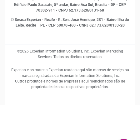
Sustentabilidade Corporativa
Edifício Paulo Sarasate, 5º andar, Bairro Asa Sul, Brasília - DF - CEP
70302-911 - CNPJ 62.173.620/0131-68
© Serasa Experian - Recife - R. Sen. José Henrique, 231 - Bairro Ilha do
Leite, Recife – PE - CEP 50070-460 - CNPJ 62.173.620/0133-20
©2026 Experian Information Solutions, Inc. Experian Marketing
Services. Todos os direitos reservados.
Experian e as marcas Experian usadas aqui são marcas de serviço ou
marcas registradas da Experian Information Solutions, Inc.
Outros produtos e nomes de empresas aqui mencionados são de
propriedade de seus respectivos proprietários.