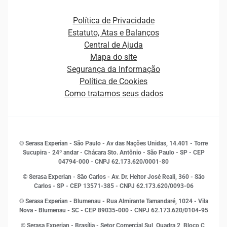
Atualização Cadastral e Financeira para Pessoa Jurídica
Autenticação e Prevenção à Fraude
Pequenas e Médias Empresas
Canais de Atendimento
Carreiras
Plataformas e Motores de decisão
Política de Privacidade
Carreiras
Cobrança
Estatuto, Atas e Balanços
Distribuidores e representantes
Crédito
Central de Ajuda
Estrutura Organizacional
Curso Gratuito de Saúde Financeira
Mapa do site
Ética e Compliance
Decisão
Segurança da Informação
Novas Marcas
Empreendedorismo
Política de Cookies
Quem somos
Estudos e Pesquisas
Como tratamos seus dados
Sala de Imprensa
Finanças
Sustentabilidade
Gestão de clientes e fornecedores
Histórias de sucesso
Indicadores Econômicos
© Serasa Experian - São Paulo - Av das Nações Unidas, 14.401 - Torre
Inovação e Tecnologia
Sucupira - 24º andar - Chácara Sto. Antônio - São Paulo - SP - CEP
Leis e impostos
04794-000 - CNPJ 62.173.620/0001-80
Marketing
© Serasa Experian - São Carlos - Av. Dr. Heitor José Reali, 360 - São
MEI
Carlos - SP
- CEP 13571-385 - CNPJ 62.173.620/0093-06
Open Finance
© Serasa Experian - Blumenau - Rua Almirante Tamandaré, 1024 - Vila
Proteção de Dados
Nova - Blumenau - SC - CEP 89035-000 - CNPJ 62.173.620/0104-95
RH
© Serasa Experian - Brasília - Setor Comercial Sul, Quadra 2, Bloco C,