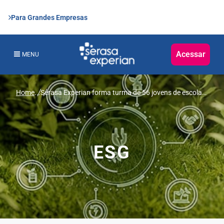
Para Grandes Empresas
Acessar
MENU
Home
...
Serasa Experian forma turma de 56 jovens de escolas
públicas de São Carlos para trabalhar com tecnologia
e dados
ESG