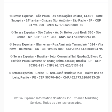
Sustentabilidade
Gestão de clientes e fornecedores
Histórias de sucesso
Indicadores Econômicos
© Serasa Experian - São Paulo - Av das Nações Unidas, 14.401 - Torre
Inovação e Tecnologia
Sucupira - 24º andar - Chácara Sto. Antônio - São Paulo - SP - CEP
Leis e impostos
04794-000 - CNPJ 62.173.620/0001-80
Marketing
© Serasa Experian - São Carlos - Av. Dr. Heitor José Reali, 360 - São
MEI
Carlos - SP
- CEP 13571-385 - CNPJ 62.173.620/0093-06
Open Finance
© Serasa Experian - Blumenau - Rua Almirante Tamandaré, 1024 - Vila
Proteção de Dados
Nova - Blumenau - SC - CEP 89035-000 - CNPJ 62.173.620/0104-95
RH
© Serasa Experian - Brasília - Setor Comercial Sul, Quadra 2, Bloco C,
Sustentabilidade Corporativa
Edifício Paulo Sarasate, 5º andar, Bairro Asa Sul, Brasília - DF - CEP
70302-911 - CNPJ 62.173.620/0131-68
© Serasa Experian - Recife - R. Sen. José Henrique, 231 - Bairro Ilha do
Leite, Recife – PE - CEP 50070-460 - CNPJ 62.173.620/0133-20
©2026 Experian Information Solutions, Inc. Experian Marketing
Services. Todos os direitos reservados.