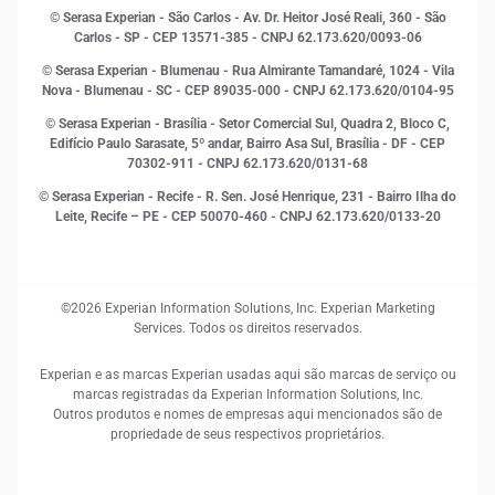
Marketing
© Serasa Experian - São Carlos - Av. Dr. Heitor José Reali, 360 - São
MEI
Carlos - SP
- CEP 13571-385 - CNPJ 62.173.620/0093-06
Open Finance
© Serasa Experian - Blumenau - Rua Almirante Tamandaré, 1024 - Vila
Proteção de Dados
Nova - Blumenau - SC - CEP 89035-000 - CNPJ 62.173.620/0104-95
RH
© Serasa Experian - Brasília - Setor Comercial Sul, Quadra 2, Bloco C,
Sustentabilidade Corporativa
Edifício Paulo Sarasate, 5º andar, Bairro Asa Sul, Brasília - DF - CEP
70302-911 - CNPJ 62.173.620/0131-68
© Serasa Experian - Recife - R. Sen. José Henrique, 231 - Bairro Ilha do
Leite, Recife – PE - CEP 50070-460 - CNPJ 62.173.620/0133-20
©2026 Experian Information Solutions, Inc. Experian Marketing
Services. Todos os direitos reservados.
Experian e as marcas Experian usadas aqui são marcas de serviço ou
marcas registradas da Experian Information Solutions, Inc.
Outros produtos e nomes de empresas aqui mencionados são de
propriedade de seus respectivos proprietários.