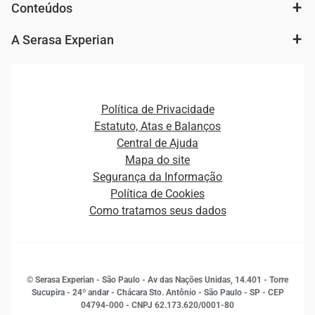
Autenticação e Prevenção à Fraude
Conteúdos
Agronegócio
Consulta e concessão de crédito
Fintechs
Cobrança e Recuperação de Dívidas
A Serasa Experian
Ver todo o conteúdo
Gestão de cliente e de portfólio
Agronegócio
Open Finance
Atualização Cadastral e Financeira para Pessoa Jurídica
Autenticação e Prevenção à Fraude
Pequenas e Médias Empresas
Canais de Atendimento
Carreiras
Plataformas e Motores de decisão
Política de Privacidade
Carreiras
Cobrança
Estatuto, Atas e Balanços
Distribuidores e representantes
Crédito
Central de Ajuda
Estrutura Organizacional
Curso Gratuito de Saúde Financeira
Mapa do site
Ética e Compliance
Decisão
Segurança da Informação
Novas Marcas
Empreendedorismo
Política de Cookies
Quem somos
Estudos e Pesquisas
Como tratamos seus dados
Sala de Imprensa
Finanças
Sustentabilidade
Gestão de clientes e fornecedores
Histórias de sucesso
Indicadores Econômicos
© Serasa Experian - São Paulo - Av das Nações Unidas, 14.401 - Torre
Inovação e Tecnologia
Sucupira - 24º andar - Chácara Sto. Antônio - São Paulo - SP - CEP
Leis e impostos
04794-000 - CNPJ 62.173.620/0001-80