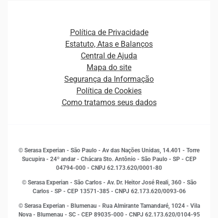
Agronegócio
Open Finance
Atualização Cadastral e Financeira para Pessoa Jurídica
Autenticação e Prevenção à Fraude
Pequenas e Médias Empresas
Canais de Atendimento
Carreiras
Plataformas e Motores de decisão
Política de Privacidade
Carreiras
Cobrança
Estatuto, Atas e Balanços
Distribuidores e representantes
Crédito
Central de Ajuda
Estrutura Organizacional
Curso Gratuito de Saúde Financeira
Mapa do site
Ética e Compliance
Decisão
Segurança da Informação
Novas Marcas
Empreendedorismo
Política de Cookies
Quem somos
Estudos e Pesquisas
Como tratamos seus dados
Sala de Imprensa
Finanças
Sustentabilidade
Gestão de clientes e fornecedores
Histórias de sucesso
Indicadores Econômicos
© Serasa Experian - São Paulo - Av das Nações Unidas, 14.401 - Torre
Inovação e Tecnologia
Sucupira - 24º andar - Chácara Sto. Antônio - São Paulo - SP - CEP
Leis e impostos
04794-000 - CNPJ 62.173.620/0001-80
Marketing
© Serasa Experian - São Carlos - Av. Dr. Heitor José Reali, 360 - São
MEI
Carlos - SP
- CEP 13571-385 - CNPJ 62.173.620/0093-06
Open Finance
© Serasa Experian - Blumenau - Rua Almirante Tamandaré, 1024 - Vila
Proteção de Dados
Nova - Blumenau - SC - CEP 89035-000 - CNPJ 62.173.620/0104-95