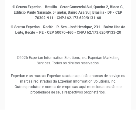
RH
© Serasa Experian - Brasília - Setor Comercial Sul, Quadra 2, Bloco C,
Sustentabilidade Corporativa
Edifício Paulo Sarasate, 5º andar, Bairro Asa Sul, Brasília - DF - CEP
70302-911 - CNPJ 62.173.620/0131-68
© Serasa Experian - Recife - R. Sen. José Henrique, 231 - Bairro Ilha do
Leite, Recife – PE - CEP 50070-460 - CNPJ 62.173.620/0133-20
©2026 Experian Information Solutions, Inc. Experian Marketing
Services. Todos os direitos reservados.
Experian e as marcas Experian usadas aqui são marcas de serviço ou
marcas registradas da Experian Information Solutions, Inc.
Outros produtos e nomes de empresas aqui mencionados são de
propriedade de seus respectivos proprietários.