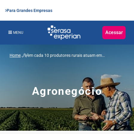
Para Grandes Empresas
Acessar
MENU
Home
...
9 em cada 10 produtores rurais atuam em
conformidade com os critérios ESG, mostra novo
estudo da Serasa Experian
Agronegócio