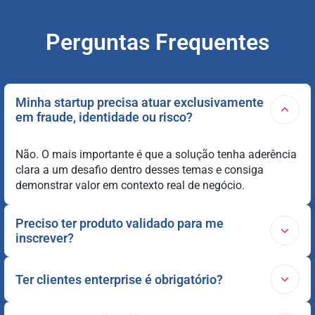
Perguntas Frequentes
Minha startup precisa atuar exclusivamente
em fraude, identidade ou risco?
Não. O mais importante é que a solução tenha aderência
clara a um desafio dentro desses temas e consiga
demonstrar valor em contexto real de negócio.
Preciso ter produto validado para me
inscrever?
O programa prioriza startups com solução já estruturada
Ter clientes enterprise é obrigatório?
e com capacidade de execução. Quanto mais clara for a
proposta de valor, a maturidade do produto e a aderência