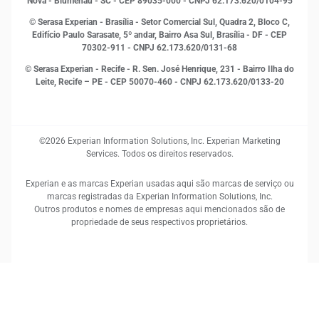
Proteção de Dados
Nova - Blumenau - SC - CEP 89035-000 - CNPJ 62.173.620/0104-95
RH
© Serasa Experian - Brasília - Setor Comercial Sul, Quadra 2, Bloco C,
Sustentabilidade Corporativa
Edifício Paulo Sarasate, 5º andar, Bairro Asa Sul, Brasília - DF - CEP
70302-911 - CNPJ 62.173.620/0131-68
© Serasa Experian - Recife - R. Sen. José Henrique, 231 - Bairro Ilha do
Leite, Recife – PE - CEP 50070-460 - CNPJ 62.173.620/0133-20
©2026 Experian Information Solutions, Inc. Experian Marketing
Services. Todos os direitos reservados.
Experian e as marcas Experian usadas aqui são marcas de serviço ou
marcas registradas da Experian Information Solutions, Inc.
Outros produtos e nomes de empresas aqui mencionados são de
propriedade de seus respectivos proprietários.