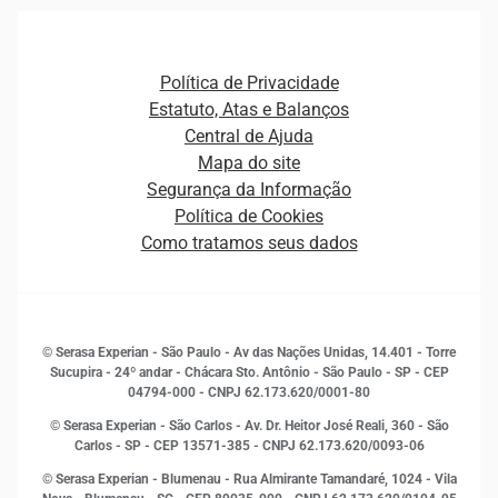
Agronegócio
Open Finance
Atualização Cadastral e Financeira para Pessoa Jurídica
Autenticação e Prevenção à Fraude
Pequenas e Médias Empresas
Canais de Atendimento
Carreiras
Plataformas e Motores de decisão
Política de Privacidade
Carreiras
Cobrança
Estatuto, Atas e Balanços
Distribuidores e representantes
Crédito
Central de Ajuda
Estrutura Organizacional
Curso Gratuito de Saúde Financeira
Mapa do site
Ética e Compliance
Decisão
Segurança da Informação
Novas Marcas
Empreendedorismo
Política de Cookies
Quem somos
Estudos e Pesquisas
Como tratamos seus dados
Sala de Imprensa
Finanças
Sustentabilidade
Gestão de clientes e fornecedores
Histórias de sucesso
Indicadores Econômicos
© Serasa Experian - São Paulo - Av das Nações Unidas, 14.401 - Torre
Inovação e Tecnologia
Sucupira - 24º andar - Chácara Sto. Antônio - São Paulo - SP - CEP
Leis e impostos
04794-000 - CNPJ 62.173.620/0001-80
Marketing
© Serasa Experian - São Carlos - Av. Dr. Heitor José Reali, 360 - São
MEI
Carlos - SP
- CEP 13571-385 - CNPJ 62.173.620/0093-06
Open Finance
© Serasa Experian - Blumenau - Rua Almirante Tamandaré, 1024 - Vila