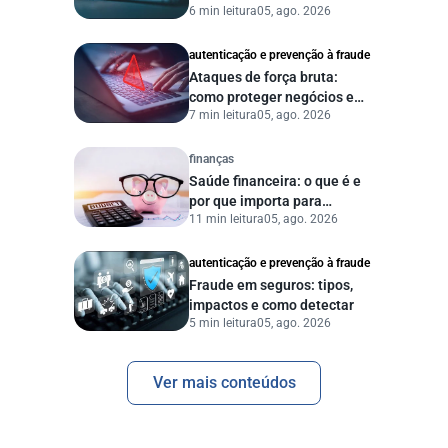
6 min leitura
05, ago. 2026
proteger sua empresa?
autenticação e prevenção à fraude
Ataques de força bruta:
como proteger negócios e
7 min leitura
05, ago. 2026
dados digitais
finanças
Saúde financeira: o que é e
por que importa para
11 min leitura
05, ago. 2026
pessoas e empresas?
autenticação e prevenção à fraude
Fraude em seguros: tipos,
impactos e como detectar
5 min leitura
05, ago. 2026
Ver mais conteúdos