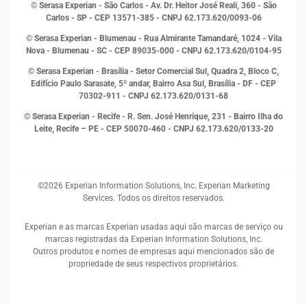
Marketing
© Serasa Experian - São Carlos - Av. Dr. Heitor José Reali, 360 - São
MEI
Carlos - SP
- CEP 13571-385 - CNPJ 62.173.620/0093-06
Open Finance
© Serasa Experian - Blumenau - Rua Almirante Tamandaré, 1024 - Vila
Proteção de Dados
Nova - Blumenau - SC - CEP 89035-000 - CNPJ 62.173.620/0104-95
RH
© Serasa Experian - Brasília - Setor Comercial Sul, Quadra 2, Bloco C,
Sustentabilidade Corporativa
Edifício Paulo Sarasate, 5º andar, Bairro Asa Sul, Brasília - DF - CEP
70302-911 - CNPJ 62.173.620/0131-68
© Serasa Experian - Recife - R. Sen. José Henrique, 231 - Bairro Ilha do
Leite, Recife – PE - CEP 50070-460 - CNPJ 62.173.620/0133-20
©2026 Experian Information Solutions, Inc. Experian Marketing
Services. Todos os direitos reservados.
Experian e as marcas Experian usadas aqui são marcas de serviço ou
marcas registradas da Experian Information Solutions, Inc.
Outros produtos e nomes de empresas aqui mencionados são de
propriedade de seus respectivos proprietários.