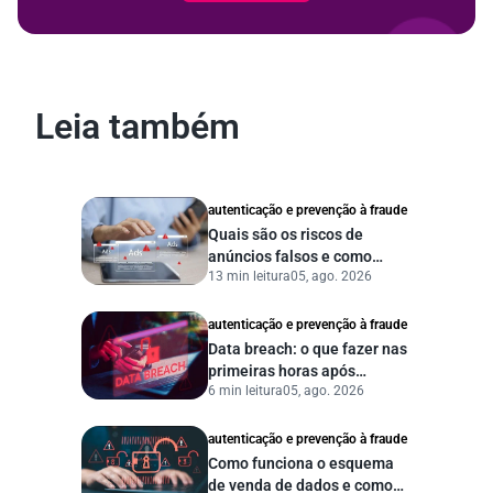
Leia também
autenticação e prevenção à fraude
Quais são os riscos de
anúncios falsos e como
13 min leitura
05, ago. 2026
proteger seu negócio?
autenticação e prevenção à fraude
Data breach: o que fazer nas
primeiras horas após
6 min leitura
05, ago. 2026
vazamento de dados?
autenticação e prevenção à fraude
Como funciona o esquema
de venda de dados e como