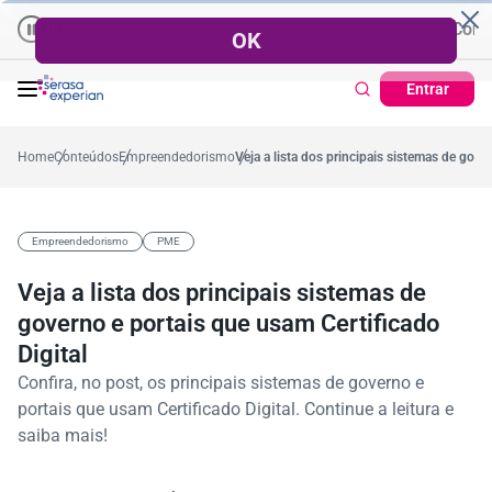
dito
rtão de Crédito | Cadastro Positivo
Consumido
Percentual médio no ano
38,7%
Percentual no mês
Ticket Médio
37,2%
R$ 1.428,09
Pontualid
Entrar
Home
Conteúdos
Empreendedorismo
Veja a lista dos principais sistemas de gove
Empreendedorismo
PME
Veja a lista dos principais sistemas de
governo e portais que usam Certificado
Digital
Confira, no post, os principais sistemas de governo e
portais que usam Certificado Digital. Continue a leitura e
saiba mais!