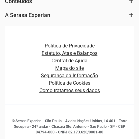
Conteúdos
Agronegócio
Consulta e concessão de crédito
Fintechs
Cobrança e Recuperação de Dívidas
A Serasa Experian
Ver todo o conteúdo
Gestão de cliente e de portfólio
Agronegócio
Open Finance
Atualização Cadastral e Financeira para Pessoa Jurídica
Autenticação e Prevenção à Fraude
Pequenas e Médias Empresas
Canais de Atendimento
Carreiras
Plataformas e Motores de decisão
Política de Privacidade
Carreiras
Cobrança
Estatuto, Atas e Balanços
Distribuidores e representantes
Crédito
Central de Ajuda
Estrutura Organizacional
Curso Gratuito de Saúde Financeira
Mapa do site
Ética e Compliance
Decisão
Segurança da Informação
Novas Marcas
Empreendedorismo
Política de Cookies
Quem somos
Estudos e Pesquisas
Como tratamos seus dados
Sala de Imprensa
Finanças
Sustentabilidade
Gestão de clientes e fornecedores
Histórias de sucesso
Indicadores Econômicos
© Serasa Experian - São Paulo - Av das Nações Unidas, 14.401 - Torre
Inovação e Tecnologia
Sucupira - 24º andar - Chácara Sto. Antônio - São Paulo - SP - CEP
Leis e impostos
04794-000 - CNPJ 62.173.620/0001-80