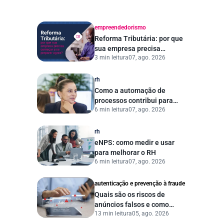
empreendedorismo
Reforma Tributária: por que
sua empresa precisa
3 min leitura
07, ago. 2026
começar a se preparar
agora?
rh
Como a automação de
processos contribui para
6 min leitura
07, ago. 2026
uma gestão pública mais
eficiente
rh
eNPS: como medir e usar
para melhorar o RH
6 min leitura
07, ago. 2026
autenticação e prevenção à fraude
Quais são os riscos de
anúncios falsos e como
13 min leitura
05, ago. 2026
proteger seu negócio?