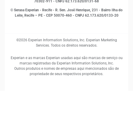
70302-911 - CNPJ 62.173.620/0131-68
© Serasa Experian - Recife - R. Sen. José Henrique, 231 - Bairro Ilha do
Leite, Recife – PE - CEP 50070-460 - CNPJ 62.173.620/0133-20
©2026 Experian Information Solutions, Inc. Experian Marketing
Services. Todos os direitos reservados.
Experian e as marcas Experian usadas aqui são marcas de serviço ou
marcas registradas da Experian Information Solutions, Inc.
Outros produtos e nomes de empresas aqui mencionados são de
propriedade de seus respectivos proprietários.