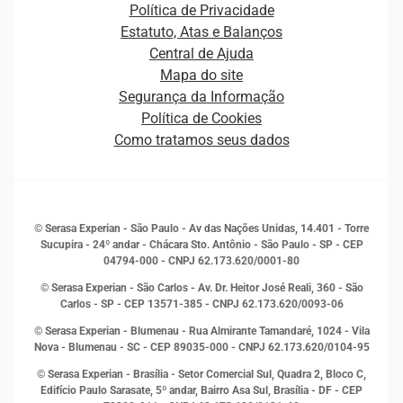
Carreiras
Plataformas e Motores de decisão
Política de Privacidade
Carreiras
Cobrança
Estatuto, Atas e Balanços
Distribuidores e representantes
Crédito
Central de Ajuda
Estrutura Organizacional
Curso Gratuito de Saúde Financeira
Mapa do site
Ética e Compliance
Decisão
Segurança da Informação
Novas Marcas
Empreendedorismo
Política de Cookies
Quem somos
Estudos e Pesquisas
Como tratamos seus dados
Sala de Imprensa
Finanças
Sustentabilidade
Gestão de clientes e fornecedores
Histórias de sucesso
Indicadores Econômicos
© Serasa Experian - São Paulo - Av das Nações Unidas, 14.401 - Torre
Inovação e Tecnologia
Sucupira - 24º andar - Chácara Sto. Antônio - São Paulo - SP - CEP
Leis e impostos
04794-000 - CNPJ 62.173.620/0001-80
Marketing
© Serasa Experian - São Carlos - Av. Dr. Heitor José Reali, 360 - São
MEI
Carlos - SP
- CEP 13571-385 - CNPJ 62.173.620/0093-06
Open Finance
© Serasa Experian - Blumenau - Rua Almirante Tamandaré, 1024 - Vila
Proteção de Dados
Nova - Blumenau - SC - CEP 89035-000 - CNPJ 62.173.620/0104-95
RH
© Serasa Experian - Brasília - Setor Comercial Sul, Quadra 2, Bloco C,
Sustentabilidade Corporativa
Edifício Paulo Sarasate, 5º andar, Bairro Asa Sul, Brasília - DF - CEP