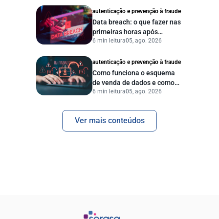
autenticação e prevenção à fraude
Data breach: o que fazer nas
primeiras horas após
6 min leitura
05, ago. 2026
vazamento de dados?
autenticação e prevenção à fraude
Como funciona o esquema
de venda de dados e como
6 min leitura
05, ago. 2026
proteger sua empresa?
Ver mais conteúdos