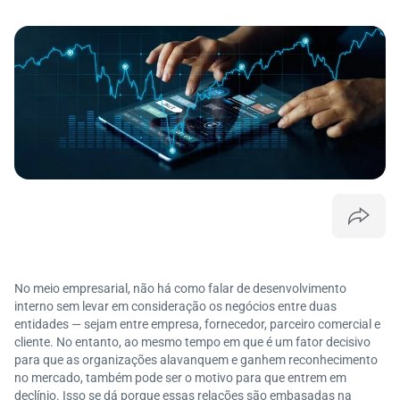
No meio empresarial, não há como falar de desenvolvimento
interno sem levar em consideração os negócios entre duas
entidades — sejam entre empresa, fornecedor, parceiro comercial e
cliente. No entanto, ao mesmo tempo em que é um fator decisivo
para que as organizações alavanquem e ganhem reconhecimento
no mercado, também pode ser o motivo para que entrem em
declínio. Isso se dá porque essas relações são embasadas na