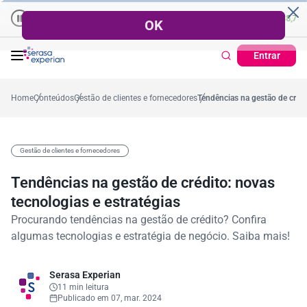
s | Recuperação de Crédito
Cartão de Crédito | Cadastro Positiv
7,2%
Percentual no mês
53,7%
Percentual médio no ano
38,7%
Percentual 
Entrar
Home
Conteúdos
Gestão de clientes e fornecedores
Tendências na gestão de crédi
Gestão de clientes e fornecedores
Tendências na gestão de crédito: novas
tecnologias e estratégias
Procurando tendências na gestão de crédito? Confira
algumas tecnologias e estratégia de negócio. Saiba mais!
Serasa Experian
11 min leitura
Publicado em 07, mar. 2024