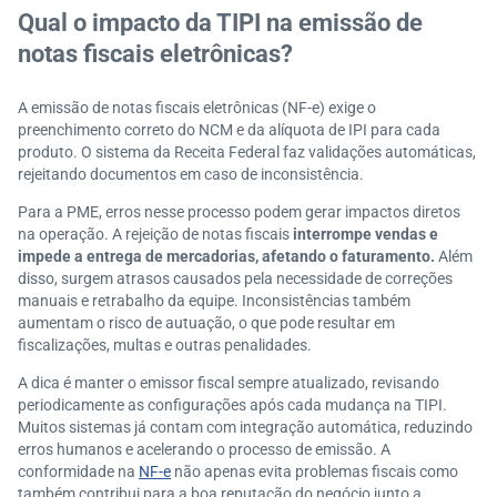
Qual o impacto da TIPI na emissão de
notas fiscais eletrônicas?
A emissão de notas fiscais eletrônicas (NF-e) exige o
preenchimento correto do NCM e da alíquota de IPI para cada
produto. O sistema da Receita Federal faz validações automáticas,
rejeitando documentos em caso de inconsistência.
Para a PME, erros nesse processo podem gerar impactos diretos
na operação. A rejeição de notas fiscais
interrompe vendas e
impede a entrega de mercadorias, afetando o faturamento.
Além
disso, surgem atrasos causados pela necessidade de correções
manuais e retrabalho da equipe. Inconsistências também
aumentam o risco de autuação, o que pode resultar em
fiscalizações, multas e outras penalidades.
A dica é manter o emissor fiscal sempre atualizado, revisando
periodicamente as configurações após cada mudança na TIPI.
Muitos sistemas já contam com integração automática, reduzindo
erros humanos e acelerando o processo de emissão. A
conformidade na
NF-e
não apenas evita problemas fiscais como
também contribui para a boa reputação do negócio junto a