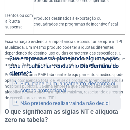
e produtos classificados como supérfluos
Isentos ou com
Produtos destinados à exportação ou
alíquota
enquadrados em programas de incentivo fiscal
suspensa
Essa variação evidencia a importância de consultar sempre a TIPI
atualizada. Um mesmo produto pode ter alíquotas diferentes
dependendo do destino, uso ou das características específicas. O
empreendedor deve ficar atento a essas nuances para garantir que
o cálculo do imposto reflita exatamente a operação realizada.
Por exemplo, uma PME fabricante de equipamentos médicos pode
operar com isenção total de IPI se os produtos forem destinados a
hospitais públicos.
Já uma empresa que comercializa bebidas
alcoólicas deve aplicar a alíquota máxima
, respeitando as regras
de exceção previstas na TIPI.
O que significam as siglas NT e alíquota
zero na tabela?