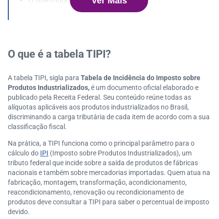
Ver Mais
O que mudou na tabela TIPI 2025?
Quais são as alíquotas de IPI mais comuns para as
PMEs?
O que significam as siglas NT e alíquota zero na tab
ela?
O que é a tabela TIPI?
Como a classificação fiscal correta evita problemas
com o Fisco?
A tabela TIPI, sigla para
Tabela de Incidência do Imposto sobre
Qual o impacto da TIPI na emissão de notas fiscais
Produtos Industrializados,
é um documento oficial elaborado e
eletrônicas?
publicado pela Receita Federal. Seu conteúdo reúne todas as
Existe diferença entre a TIPI e a tabela de incidência
alíquotas aplicáveis aos produtos industrializados no Brasil,
discriminando a carga tributária de cada item de acordo com a sua
do ICMS?
classificação fiscal.
Como a tecnologia auxilia na gestão das classificaç
ões fiscais?
Na prática, a TIPI funciona como o principal parâmetro para o
Garanta conformidade e competitividade utilizando
cálculo do
IPI
(Imposto sobre Produtos Industrializados), um
tributo federal que incide sobre a saída de produtos de fábricas
corretamente a tabela TIPI
nacionais e também sobre mercadorias importadas. Quem atua na
fabricação, montagem, transformação, acondicionamento,
reacondicionamento, renovação ou recondicionamento de
produtos deve consultar a TIPI para saber o percentual de imposto
devido.