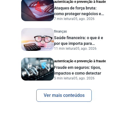
autenticação e prevenção à fraude
Ataques de força bruta:
como proteger negócios e
7 min leitura
05, ago. 2026
dados digitais
finanças
Saúde financeira: o que é e
por que importa para
11 min leitura
05, ago. 2026
pessoas e empresas?
autenticação e prevenção à fraude
Fraude em seguros: tipos,
impactos e como detectar
5 min leitura
05, ago. 2026
Ver mais conteúdos