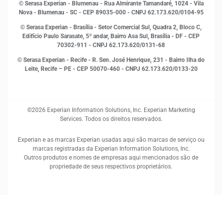
Open Finance
© Serasa Experian - Blumenau - Rua Almirante Tamandaré, 1024 - Vila
Proteção de Dados
Nova - Blumenau - SC - CEP 89035-000 - CNPJ 62.173.620/0104-95
RH
© Serasa Experian - Brasília - Setor Comercial Sul, Quadra 2, Bloco C,
Sustentabilidade Corporativa
Edifício Paulo Sarasate, 5º andar, Bairro Asa Sul, Brasília - DF - CEP
70302-911 - CNPJ 62.173.620/0131-68
© Serasa Experian - Recife - R. Sen. José Henrique, 231 - Bairro Ilha do
Leite, Recife – PE - CEP 50070-460 - CNPJ 62.173.620/0133-20
©2026 Experian Information Solutions, Inc. Experian Marketing
Services. Todos os direitos reservados.
Experian e as marcas Experian usadas aqui são marcas de serviço ou
marcas registradas da Experian Information Solutions, Inc.
Outros produtos e nomes de empresas aqui mencionados são de
propriedade de seus respectivos proprietários.