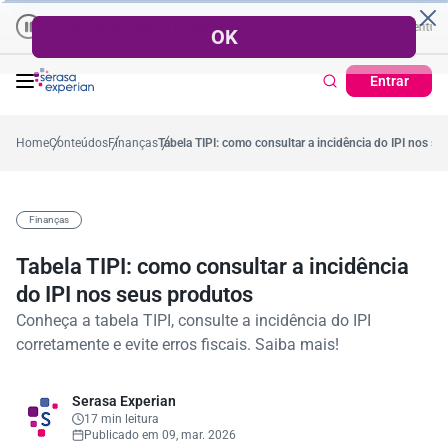
cuperação de Crédito
Cartão de Crédito | Cadastro Positivo
Percentual no mês
53,7%
Percentual médio no ano
38,7%
Percentual no mês
Tick
3
Entrar
Home
Conteúdos
Finanças
Tabela TIPI: como consultar a incidência do IPI nos s
Finanças
Tabela TIPI: como consultar a incidência
do IPI nos seus produtos
Conheça a tabela TIPI, consulte a incidência do IPI
corretamente e evite erros fiscais. Saiba mais!
Serasa Experian
17 min leitura
Publicado em 09, mar. 2026