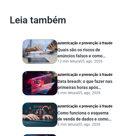
Leia também
autenticação e prevenção à fraude
Quais são os riscos de
anúncios falsos e como
13 min leitura
05, ago. 2026
proteger seu negócio?
autenticação e prevenção à fraude
Data breach: o que fazer nas
primeiras horas após
6 min leitura
05, ago. 2026
vazamento de dados?
autenticação e prevenção à fraude
Como funciona o esquema
de venda de dados e como
6 min leitura
05, ago. 2026
proteger sua empresa?