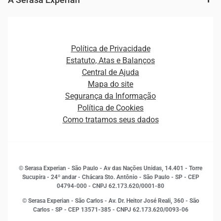
Ver todo o conteúdo
Gestão de cliente e de portfólio
Agronegócio
Open Finance
Atualização Cadastral e Financeira para Pessoa Jurídica
Autenticação e Prevenção à Fraude
Pequenas e Médias Empresas
Canais de Atendimento
Carreiras
Plataformas e Motores de decisão
Política de Privacidade
Carreiras
Cobrança
Estatuto, Atas e Balanços
Distribuidores e representantes
Crédito
Central de Ajuda
Estrutura Organizacional
Curso Gratuito de Saúde Financeira
Mapa do site
Ética e Compliance
Decisão
Segurança da Informação
Novas Marcas
Empreendedorismo
Política de Cookies
Quem somos
Estudos e Pesquisas
Como tratamos seus dados
Sala de Imprensa
Finanças
Sustentabilidade
Gestão de clientes e fornecedores
Histórias de sucesso
Indicadores Econômicos
© Serasa Experian - São Paulo - Av das Nações Unidas, 14.401 - Torre
Inovação e Tecnologia
Sucupira - 24º andar - Chácara Sto. Antônio - São Paulo - SP - CEP
Leis e impostos
04794-000 - CNPJ 62.173.620/0001-80
Marketing
© Serasa Experian - São Carlos - Av. Dr. Heitor José Reali, 360 - São
MEI
Carlos - SP
- CEP 13571-385 - CNPJ 62.173.620/0093-06