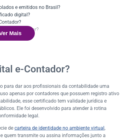
olados e emitidos no Brasil?
ficado digital?
-Contador?
igital e-Contador?
Ver Mais
ntador?
gital e-Contador?
ado para dar aos profissionais da contabilidade uma
 uso apenas por contadores que possuem registro ativo
ilidade, esse certificado tem validade jurídica e
blicos. Ele foi desenvolvido para atender à rotina
conformidade legal.
écie de
carteira de identidade no ambiente virtual
,
e quem transmite ou assina informações junto a