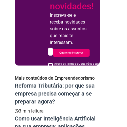
novidades!
Inscreva-se e
receba novidades
sobre os assuntos
que mais te
interessam.
Quero me inscrever
Aceito os Termos e Condições e autorizo o uso de meus d
acordo
Mais conteúdos de Empreendedorismo
Reforma Tributária: por que sua
empresa precisa começar a se
preparar agora?
3 min leitura
Como usar Inteligência Artificial
na sua empresa: aplicações