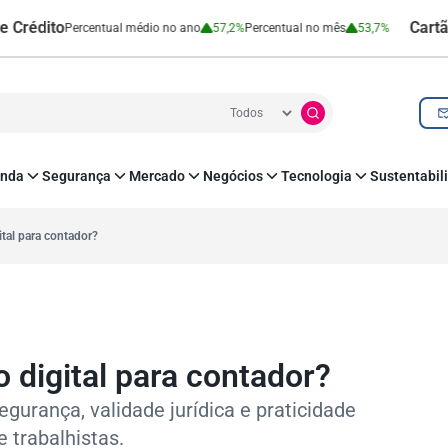
to
Cartão de Cr
Percentual médio no ano
57,2%
Percentual no mês
53,7%
nda
Segurança
Mercado
Negócios
Tecnologia
Sustentabil
utenticação e Prevenção à Fraude
Leis e Impostos
Agronegócio
Inovação e Tecnologia
Responsabilidade
roteção de Dados
Open Finance
RH
O corre de quem f
ital para contador?
mo
Estudos e Pesquisas
s e fornecedores
Indicadores Econômicos
Cadastro Positivo
o digital para contador?
egurança, validade jurídica e praticidade
 trabalhistas.