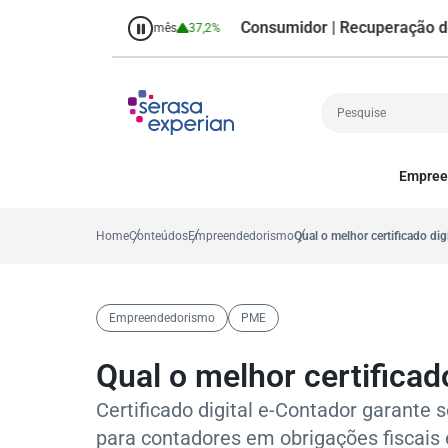
Consumidor | Recuperação de Crédi
8,7%
Percentual no mês
37,2%
Empree
Cobrança
A
Crédito
P
Home
Conteúdos
Empreendedorismo
Qual o melhor certificado dig
Empreendedoris
Gestão de cliente
Decisão
Empreendedorismo
PME
MEI
Finanças
Qual o melhor certificad
Marketing
Certificado digital e-Contador garante s
para contadores em obrigações fiscais e