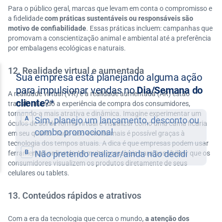
Para o público geral, marcas que levam em conta o compromisso e
a fidelidade
com práticas sustentáveis ou responsáveis são
motivo de confiabilidade
. Essas práticas incluem: campanhas que
promovam a conscientização animal e ambiental até a preferência
por embalagens ecológicas e naturais.
12. Realidade virtual e aumentada
A realidade virtual (VR) e a realidade aumentada (AR) estão
transformando a experiência de compra dos consumidores,
tornando-a mais atrativa e dinâmica. Imagine experimentar um
óculos de sol de forma virtual e visualizar como uma cama ficaria
em seu quarto. Tudo isso e muito mais é possível graças à
tecnologia dos tempos atuais. A dica é que empresas podem usar
ferramentas online de AR muito acessíveis para possibilitar que os
consumidores visualizem os produtos diretamente de seus
celulares ou tablets.
13. Conteúdos rápidos e atrativos
Com a era da tecnologia que cerca o mundo,
a atenção dos