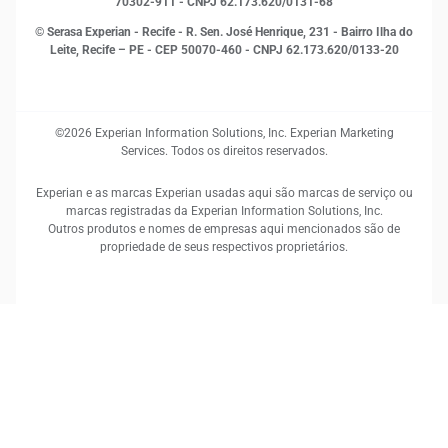
70302-911 - CNPJ 62.173.620/0131-68
© Serasa Experian - Recife - R. Sen. José Henrique, 231 - Bairro Ilha do
Leite, Recife – PE - CEP 50070-460 - CNPJ 62.173.620/0133-20
©2026 Experian Information Solutions, Inc. Experian Marketing
Services. Todos os direitos reservados.
Experian e as marcas Experian usadas aqui são marcas de serviço ou
marcas registradas da Experian Information Solutions, Inc.
Outros produtos e nomes de empresas aqui mencionados são de
propriedade de seus respectivos proprietários.