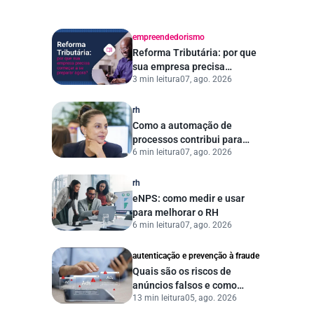
empreendedorismo
Reforma Tributária: por que
sua empresa precisa
3 min leitura
07, ago. 2026
começar a se preparar
agora?
rh
Como a automação de
processos contribui para
6 min leitura
07, ago. 2026
uma gestão pública mais
eficiente
rh
eNPS: como medir e usar
para melhorar o RH
6 min leitura
07, ago. 2026
autenticação e prevenção à fraude
Quais são os riscos de
anúncios falsos e como
13 min leitura
05, ago. 2026
proteger seu negócio?