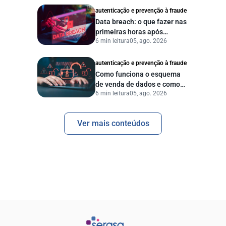
autenticação e prevenção à fraude
Data breach: o que fazer nas
primeiras horas após
6 min leitura
05, ago. 2026
vazamento de dados?
autenticação e prevenção à fraude
Como funciona o esquema
de venda de dados e como
6 min leitura
05, ago. 2026
proteger sua empresa?
Ver mais conteúdos