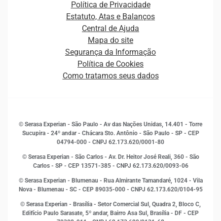
Plataformas e Motores de decisão
Política de Privacidade
Carreiras
Cobrança
Estatuto, Atas e Balanços
Distribuidores e representantes
Crédito
Central de Ajuda
Estrutura Organizacional
Curso Gratuito de Saúde Financeira
Mapa do site
Ética e Compliance
Decisão
Segurança da Informação
Novas Marcas
Empreendedorismo
Política de Cookies
Quem somos
Estudos e Pesquisas
Como tratamos seus dados
Sala de Imprensa
Finanças
Sustentabilidade
Gestão de clientes e fornecedores
Histórias de sucesso
Indicadores Econômicos
© Serasa Experian - São Paulo - Av das Nações Unidas, 14.401 - Torre
Inovação e Tecnologia
Sucupira - 24º andar - Chácara Sto. Antônio - São Paulo - SP - CEP
Leis e impostos
04794-000 - CNPJ 62.173.620/0001-80
Marketing
© Serasa Experian - São Carlos - Av. Dr. Heitor José Reali, 360 - São
MEI
Carlos - SP
- CEP 13571-385 - CNPJ 62.173.620/0093-06
Open Finance
© Serasa Experian - Blumenau - Rua Almirante Tamandaré, 1024 - Vila
Proteção de Dados
Nova - Blumenau - SC - CEP 89035-000 - CNPJ 62.173.620/0104-95
RH
© Serasa Experian - Brasília - Setor Comercial Sul, Quadra 2, Bloco C,
Sustentabilidade Corporativa
Edifício Paulo Sarasate, 5º andar, Bairro Asa Sul, Brasília - DF - CEP