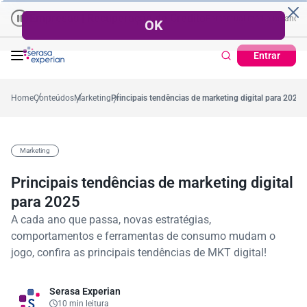
Empresas | Recuperação de Crédito
Cartão de Crédito | Cadastro Posi
o
57,2%
Percentual no mês
53,7%
Percentual médio no ano
38,7%
Pe
Entrar
Home
Conteúdos
Marketing
Principais tendências de marketing digital para 2025
Marketing
Principais tendências de marketing digital
para 2025
A cada ano que passa, novas estratégias,
comportamentos e ferramentas de consumo mudam o
jogo, confira as principais tendências de MKT digital!
Serasa Experian
10 min leitura