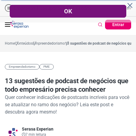
Empresas | Recuperação de Crédito
Cartão de Crédito | Cadastro Po
ano
57,2%
Percentual no mês
53,7%
Percentual médio no ano
38,7%
Entrar
Home
Conteúdos
Empreendedorismo
13 sugestões de podcast de negócios que t
Empreendedorismo
PME
13 sugestões de podcast de negócios que
todo empresário precisa conhecer
Quer conhecer indicações de postcasts incríveis para você
se atualizar no ramo dos negócio? Leia este post e
descubra agora mesmo!
Serasa Experian
7 min leitura