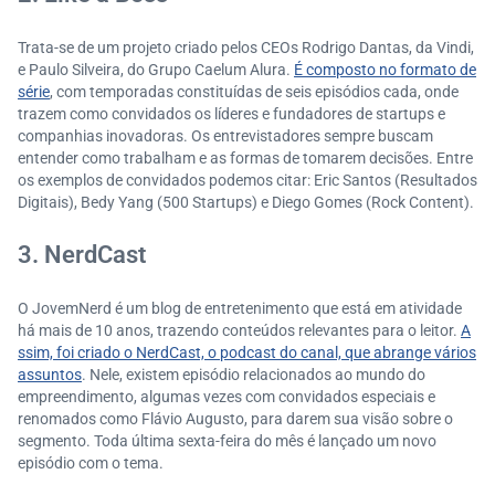
Trata-se de um projeto criado pelos CEOs Rodrigo Dantas, da Vindi,
e Paulo Silveira, do Grupo Caelum Alura.
É composto no formato de
série
, com temporadas constituídas de seis episódios cada, onde
trazem como convidados os líderes e fundadores de startups e
companhias inovadoras. Os entrevistadores sempre buscam
entender como trabalham e as formas de tomarem decisões. Entre
os exemplos de convidados podemos citar: Eric Santos (Resultados
Digitais), Bedy Yang (500 Startups) e Diego Gomes (Rock Content).
3. NerdCast
O JovemNerd é um blog de entretenimento que está em atividade
há mais de 10 anos, trazendo conteúdos relevantes para o leitor.
A
ssim, foi criado o NerdCast, o podcast do canal, que abrange vários
assuntos
. Nele, existem episódio relacionados ao mundo do
empreendimento, algumas vezes com convidados especiais e
renomados como Flávio Augusto, para darem sua visão sobre o
segmento. Toda última sexta-feira do mês é lançado um novo
episódio com o tema.