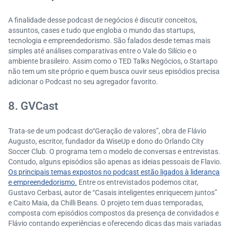
A finalidade desse podcast de negócios é discutir conceitos,
assuntos, cases e tudo que engloba o mundo das startups,
tecnologia e empreendedorismo. São falados desde temas mais
simples até análises comparativas entre o Vale do Silício e o
ambiente brasileiro. Assim como o TED Talks Negócios, o Startapo
não tem um site próprio e quem busca ouvir seus episódios precisa
adicionar o Podcast no seu agregador favorito.
8. GVCast
Trata-se de um podcast do“Geração de valores”, obra de Flávio
Augusto, escritor, fundador da WiseUp e dono do Orlando City
Soccer Club. O programa tem o modelo de conversas e entrevistas.
Contudo, alguns episódios são apenas as ideias pessoais de Flavio.
Os principais temas expostos no podcast estão ligados à liderança
e empreendedorismo.
Entre os entrevistados podemos citar,
Gustavo Cerbasi, autor de “Casais inteligentes enriquecem juntos”
e Caito Maia, da Chilli Beans. O projeto tem duas temporadas,
composta com episódios compostos da presença de convidados e
Flávio contando experiências e oferecendo dicas das mais variadas