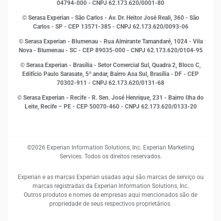
Leis e impostos
04794-000 - CNPJ 62.173.620/0001-80
Marketing
© Serasa Experian - São Carlos - Av. Dr. Heitor José Reali, 360 - São
MEI
Carlos - SP
- CEP 13571-385 - CNPJ 62.173.620/0093-06
Open Finance
© Serasa Experian - Blumenau - Rua Almirante Tamandaré, 1024 - Vila
Proteção de Dados
Nova - Blumenau - SC - CEP 89035-000 - CNPJ 62.173.620/0104-95
RH
© Serasa Experian - Brasília - Setor Comercial Sul, Quadra 2, Bloco C,
Sustentabilidade Corporativa
Edifício Paulo Sarasate, 5º andar, Bairro Asa Sul, Brasília - DF - CEP
70302-911 - CNPJ 62.173.620/0131-68
© Serasa Experian - Recife - R. Sen. José Henrique, 231 - Bairro Ilha do
Leite, Recife – PE - CEP 50070-460 - CNPJ 62.173.620/0133-20
©2026 Experian Information Solutions, Inc. Experian Marketing
Services. Todos os direitos reservados.
Experian e as marcas Experian usadas aqui são marcas de serviço ou
marcas registradas da Experian Information Solutions, Inc.
Outros produtos e nomes de empresas aqui mencionados são de
propriedade de seus respectivos proprietários.