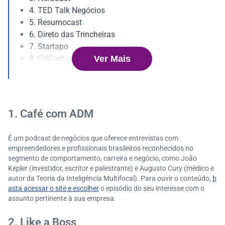
4. TED Talk Negócios
5. Resumocast
6. Direto das Trincheiras
7. Startapo
Ver Mais
8. GVCast
9. Mentalidade Empreendedora
10. Foras de Série
11. Man in the Arena
12. SEO sem segredos
1. Café com ADM
13. Sacadas do Empreendedor
É um podcast de negócios que oferece entrevistas com
empreendedores e profissionais brasileiros reconhecidos no
segmento de comportamento, carreira e negócio, como João
Kepler (investidor, escritor e palestrante) e Augusto Cury (médico e
autor da Teoria da Inteligência Multifocal). Para ouvir o conteúdo,
b
asta acessar o site e escolher
o episódio do seu interesse com o
assunto pertinente à sua empresa.
2. Like a Boss