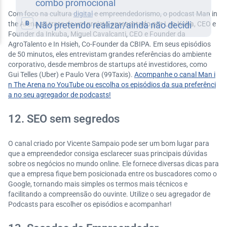
Com foco na cultura
digital
e empreendedorismo, o podcast Man in
the Arena se trata de um projeto apresentado por Leo Kuba, CEO e
Founder da Inkuba, Miguel Cavalcanti, CEO e Founder da
AgroTalento e In Hsieh, Co-Founder da CBIPA. Em seus episódios
de 50 minutos, eles entrevistam grandes referências do ambiente
corporativo, desde membros de startups até investidores, como
Gui Telles (Uber) e Paulo Vera (99Taxis).
Acompanhe o canal Man i
n The Arena no YouTube ou escolha os episódios da sua preferênci
a no seu agregador de podcasts!
12. SEO sem segredos
O canal criado por Vicente Sampaio pode ser um bom lugar para
que a empreendedor consiga esclarecer suas principais dúvidas
sobre os negócios no mundo online. Ele fornece diversas dicas para
que a empresa fique bem posicionada entre os buscadores como o
Google, tornando mais simples os termos mais técnicos e
facilitando a compreensão do ouvinte. Utilize o seu agregador de
Podcasts para escolher os episódios e acompanhar!