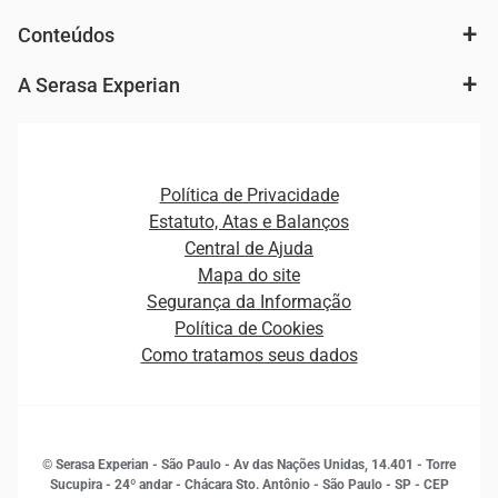
Análise de mercado e segmentação de público
Autenticação e Prevenção à Fraude
Conteúdos
Agronegócio
Consulta e concessão de crédito
Fintechs
Cobrança e Recuperação de Dívidas
A Serasa Experian
Ver todo o conteúdo
Gestão de cliente e de portfólio
Agronegócio
Open Finance
Atualização Cadastral e Financeira para Pessoa Jurídica
Autenticação e Prevenção à Fraude
Pequenas e Médias Empresas
Canais de Atendimento
Carreiras
Plataformas e Motores de decisão
Política de Privacidade
Carreiras
Cobrança
Estatuto, Atas e Balanços
Distribuidores e representantes
Crédito
Central de Ajuda
Estrutura Organizacional
Curso Gratuito de Saúde Financeira
Mapa do site
Ética e Compliance
Decisão
Segurança da Informação
Novas Marcas
Empreendedorismo
Política de Cookies
Quem somos
Estudos e Pesquisas
Como tratamos seus dados
Sala de Imprensa
Finanças
Sustentabilidade
Gestão de clientes e fornecedores
Histórias de sucesso
Indicadores Econômicos
© Serasa Experian - São Paulo - Av das Nações Unidas, 14.401 - Torre
Inovação e Tecnologia
Sucupira - 24º andar - Chácara Sto. Antônio - São Paulo - SP - CEP