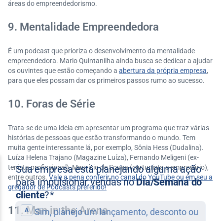
áreas do empreendedorismo.
9. Mentalidade Empreendedora
É um podcast que prioriza o desenvolvimento da mentalidade
empreendedora. Mario Quintanilha ainda busca se dedicar a ajudar
os ouvintes que estão começando a
abertura da própria empresa
,
para que eles possam dar os primeiros passos rumo ao sucesso.
10. Foras de Série
Trata-se de uma ideia em apresentar um programa que traz várias
histórias de pessoas que estão transformando o mundo. Tem
muita gente interessante lá, por exemplo, Sônia Hess (Dudalina).
Luíza Helena Trajano (Magazine Luíza), Fernando Meligeni (ex-
tenista profissional), Maurício de Sousa (cartunista e empresário),
entre outros.
Vale a pena conferir no canal do YouTube ou em seu a
gregador de Podcasts preferido!
11. Man in the Arena