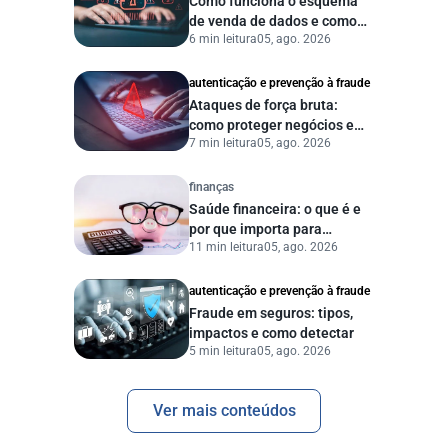
Como funciona o esquema
de venda de dados e como
6 min leitura
05, ago. 2026
proteger sua empresa?
autenticação e prevenção à fraude
Ataques de força bruta:
como proteger negócios e
7 min leitura
05, ago. 2026
dados digitais
finanças
Saúde financeira: o que é e
por que importa para
11 min leitura
05, ago. 2026
pessoas e empresas?
autenticação e prevenção à fraude
Fraude em seguros: tipos,
impactos e como detectar
5 min leitura
05, ago. 2026
Ver mais conteúdos