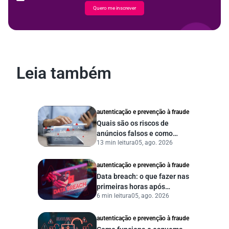
Quero me inscrever
Leia também
autenticação e prevenção à fraude
Quais são os riscos de
anúncios falsos e como
13 min leitura
05, ago. 2026
proteger seu negócio?
autenticação e prevenção à fraude
Data breach: o que fazer nas
primeiras horas após
6 min leitura
05, ago. 2026
vazamento de dados?
autenticação e prevenção à fraude