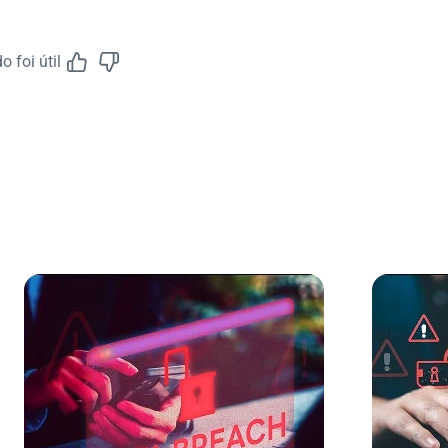
 foi útil
Feedback do A