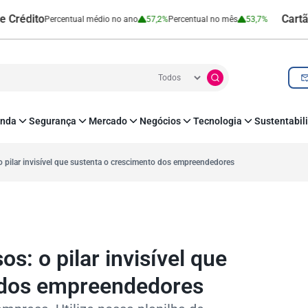
o
Cartão de Cré
Percentual médio no ano
57,2%
Percentual no mês
53,7%
nda
Segurança
Mercado
Negócios
Tecnologia
Sustentabil
utenticação e Prevenção à Fraude
Leis e Impostos
Agronegócio
Inovação e Tecnologia
Responsabilidade
roteção de Dados
Open Finance
RH
O corre de quem f
pilar invisível que sustenta o crescimento dos empreendedores
mo
Estudos e Pesquisas
s e fornecedores
Indicadores Econômicos
Cadastro Positivo
: o pilar invisível que
 dos empreendedores