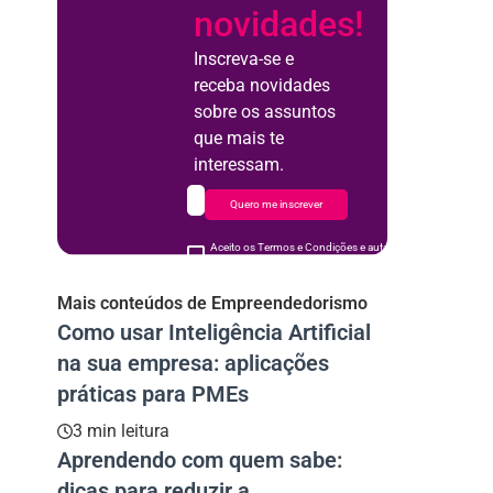
novidades!
Inscreva-se e
receba novidades
sobre os assuntos
que mais te
interessam.
Quero me inscrever
Aceito os Termos e Condições e autorizo o uso de meus d
acordo
Mais conteúdos de Empreendedorismo
Como usar Inteligência Artificial
na sua empresa: aplicações
práticas para PMEs
3 min leitura
Aprendendo com quem sabe:
dicas para reduzir a