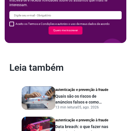
Inscreva-se e receba novidades sobre os assuntos que mais te
interessam.
Aceito os Termos e Condições e autorizo o uso de meus dados de acordo
Quero me inscrever
Leia também
autenticação e prevenção à fraude
Quais são os riscos de
anúncios falsos e como
13 min leitura
05, ago. 2026
proteger seu negócio?
autenticação e prevenção à fraude
Data breach: o que fazer nas