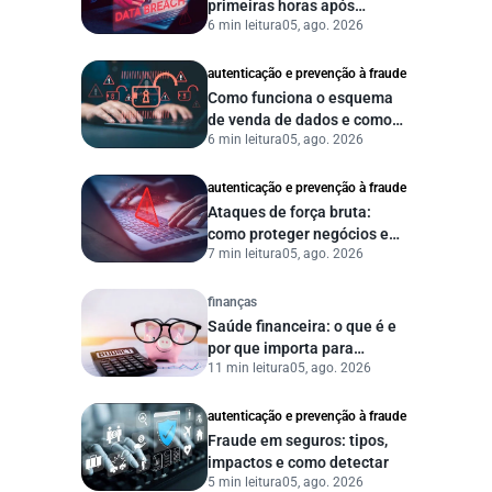
primeiras horas após
6 min leitura
05, ago. 2026
vazamento de dados?
autenticação e prevenção à fraude
Como funciona o esquema
de venda de dados e como
6 min leitura
05, ago. 2026
proteger sua empresa?
autenticação e prevenção à fraude
Ataques de força bruta:
como proteger negócios e
7 min leitura
05, ago. 2026
dados digitais
finanças
Saúde financeira: o que é e
por que importa para
11 min leitura
05, ago. 2026
pessoas e empresas?
autenticação e prevenção à fraude
Fraude em seguros: tipos,
impactos e como detectar
5 min leitura
05, ago. 2026