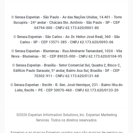
Histórias de sucesso
Indicadores Econômicos
© Serasa Experian - São Paulo - Av das Nações Unidas, 14.401 - Torre
Inovação e Tecnologia
Sucupira - 24º andar - Chácara Sto. Antônio - São Paulo - SP - CEP
Leis e impostos
04794-000 - CNPJ 62.173.620/0001-80
Marketing
© Serasa Experian - São Carlos - Av. Dr. Heitor José Reali, 360 - São
MEI
Carlos - SP
- CEP 13571-385 - CNPJ 62.173.620/0093-06
Open Finance
© Serasa Experian - Blumenau - Rua Almirante Tamandaré, 1024 - Vila
Proteção de Dados
Nova - Blumenau - SC - CEP 89035-000 - CNPJ 62.173.620/0104-95
RH
© Serasa Experian - Brasília - Setor Comercial Sul, Quadra 2, Bloco C,
Sustentabilidade Corporativa
Edifício Paulo Sarasate, 5º andar, Bairro Asa Sul, Brasília - DF - CEP
70302-911 - CNPJ 62.173.620/0131-68
© Serasa Experian - Recife - R. Sen. José Henrique, 231 - Bairro Ilha do
Leite, Recife – PE - CEP 50070-460 - CNPJ 62.173.620/0133-20
©2026 Experian Information Solutions, Inc. Experian Marketing
Services. Todos os direitos reservados.
Experian e as marcas Experian usadas aqui são marcas de serviço ou