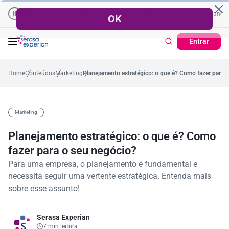
Empresas | Recuperação de Crédito
Cartão de Crédito | Cadastro Po
ano
%
57,2%
Percentual no mês
53,7%
Percentual médio no ano
38
Entrar
Home
Conteúdos
Marketing
Planejamento estratégico: o que é? Como fazer para 
Marketing
Planejamento estratégico: o que é? Como
fazer para o seu negócio?
Para uma empresa, o planejamento é fundamental e
necessita seguir uma vertente estratégica. Entenda mais
sobre esse assunto!
Serasa Experian
7 min leitura