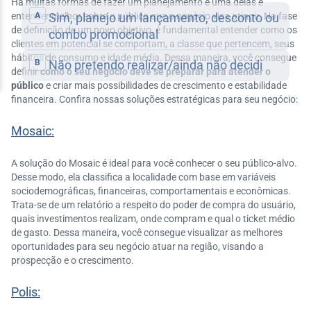
Há muitas formas de fazer um planejamento e uma delas é
entender melhor sobre o público que o negócio visa atingir. Na fase
de definição de um novo objetivo, é fundamental entender como os
clientes em potencial se comportam, a classe que pertencem, seus
hábitos de consumo e idade média. Dessa maneira, você consegue
definir
como o seu negócio deve se preparar para atender o
público
e criar mais possibilidades de crescimento e estabilidade
financeira. Confira nossas soluções estratégicas para seu negócio:
Mosaic:
A solução do Mosaic é ideal para você conhecer o seu público-alvo.
Desse modo, ela classifica a localidade com base em variáveis
sociodemográficas, financeiras, comportamentais e econômicas.
Trata-se de um relatório a respeito do poder de compra do usuário,
quais investimentos realizam, onde compram e qual o ticket médio
de gasto. Dessa maneira, você consegue visualizar as melhores
oportunidades para seu negócio atuar na região, visando a
prospecção e o crescimento.
Polis: