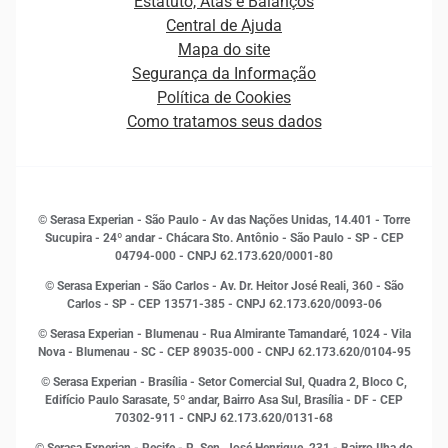
Estatuto, Atas e Balanços
Distribuidores e representantes
Crédito
Central de Ajuda
Estrutura Organizacional
Curso Gratuito de Saúde Financeira
Mapa do site
Ética e Compliance
Decisão
Segurança da Informação
Novas Marcas
Empreendedorismo
Política de Cookies
Quem somos
Estudos e Pesquisas
Como tratamos seus dados
Sala de Imprensa
Finanças
Sustentabilidade
Gestão de clientes e fornecedores
Histórias de sucesso
Indicadores Econômicos
© Serasa Experian - São Paulo - Av das Nações Unidas, 14.401 - Torre
Inovação e Tecnologia
Sucupira - 24º andar - Chácara Sto. Antônio - São Paulo - SP - CEP
Leis e impostos
04794-000 - CNPJ 62.173.620/0001-80
Marketing
© Serasa Experian - São Carlos - Av. Dr. Heitor José Reali, 360 - São
MEI
Carlos - SP
- CEP 13571-385 - CNPJ 62.173.620/0093-06
Open Finance
© Serasa Experian - Blumenau - Rua Almirante Tamandaré, 1024 - Vila
Proteção de Dados
Nova - Blumenau - SC - CEP 89035-000 - CNPJ 62.173.620/0104-95
RH
© Serasa Experian - Brasília - Setor Comercial Sul, Quadra 2, Bloco C,
Sustentabilidade Corporativa
Edifício Paulo Sarasate, 5º andar, Bairro Asa Sul, Brasília - DF - CEP
70302-911 - CNPJ 62.173.620/0131-68