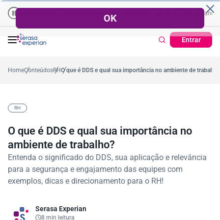
Empresas | Recuperação de Crédito
Cartão de Crédito | Cadastro Posit
57,2%
Percentual no mês
53,7%
Percentual médio no ano
38,7%
Entrar
Home
Conteúdos
RH
O que é DDS e qual sua importância no ambiente de trabalho
RH
O que é DDS e qual sua importância no
ambiente de trabalho?
Entenda o significado do DDS, sua aplicação e relevância
para a segurança e engajamento das equipes com
exemplos, dicas e direcionamento para o RH!
Serasa Experian
8 min leitura