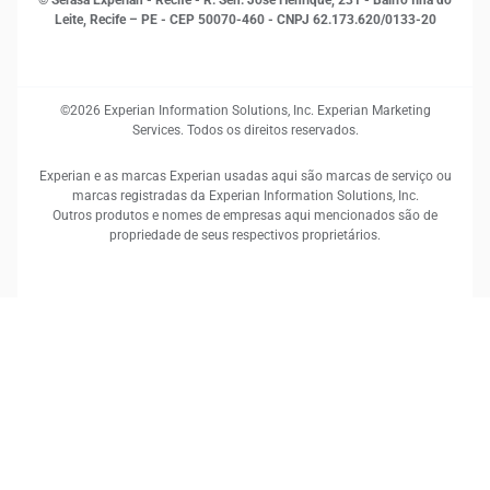
© Serasa Experian - Recife - R. Sen. José Henrique, 231 - Bairro Ilha do
Leite, Recife – PE - CEP 50070-460 - CNPJ 62.173.620/0133-20
©2026 Experian Information Solutions, Inc. Experian Marketing
Services. Todos os direitos reservados.
Experian e as marcas Experian usadas aqui são marcas de serviço ou
marcas registradas da Experian Information Solutions, Inc.
Outros produtos e nomes de empresas aqui mencionados são de
propriedade de seus respectivos proprietários.