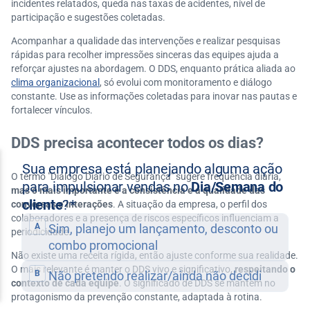
incidentes relatados, queda nas taxas de acidentes, nível de
participação e sugestões coletadas.
Acompanhar a qualidade das intervenções e realizar pesquisas
rápidas para recolher impressões sinceras das equipes ajuda a
reforçar ajustes na abordagem. O DDS, enquanto prática aliada ao
clima organizacional
, só evolui com monitoramento e diálogo
constante. Use as informações coletadas para inovar nas pautas e
fortalecer vínculos.
DDS precisa acontecer todos os dias?
O termo "Diálogo Diário de Segurança" sugere frequência diária,
mas o mais importante é a consistência e a qualidade das
conversas e interações
. A situação da empresa, o perfil dos
colaboradores e a presença de riscos específicos influenciam a
periodicidade.
Não existe uma receita rígida, então ajuste conforme sua realidade.
O mais relevante é manter o DDS vivo e significativo,
respeitando o
contexto de cada equipe
. O significado de DDS se mantém no
protagonismo da prevenção constante, adaptada à rotina.