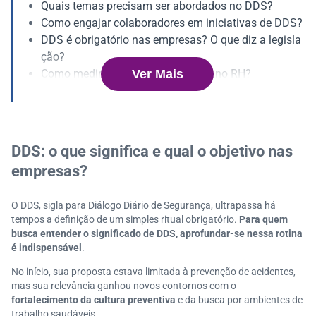
Quais temas precisam ser abordados no DDS?
Como engajar colaboradores em iniciativas de DDS?
DDS é obrigatório nas empresas? O que diz a legisla
ção?
Ver Mais
Como medir os resultados do DDS no RH?
DDS precisa acontecer todos os dias?
Quem deve conduzir o DDS nas organizações?
DDS: o que significa e qual o objetivo nas
empresas?
O DDS, sigla para Diálogo Diário de Segurança, ultrapassa há
tempos a definição de um simples ritual obrigatório.
Para quem
busca entender o significado de DDS, aprofundar-se nessa rotina
é indispensável
.
No início, sua proposta estava limitada à prevenção de acidentes,
mas sua relevância ganhou novos contornos com o
fortalecimento da cultura preventiva
e da busca por ambientes de
trabalho saudáveis.