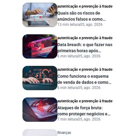
autenticação e prevenção à fraude
Quais são os riscos de
anúncios falsos e como
13 min leitura
05, ago. 2026
proteger seu negócio?
autenticação e prevenção à fraude
Data breach: o que fazer nas
primeiras horas após
6 min leitura
05, ago. 2026
vazamento de dados?
autenticação e prevenção à fraude
Como funciona o esquema
de venda de dados e como
6 min leitura
05, ago. 2026
proteger sua empresa?
autenticação e prevenção à fraude
Ataques de força bruta:
como proteger negócios e
7 min leitura
05, ago. 2026
dados digitais
finanças