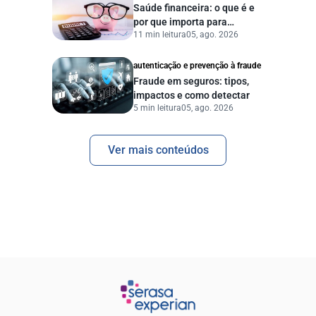
Saúde financeira: o que é e
por que importa para
11 min leitura
05, ago. 2026
pessoas e empresas?
autenticação e prevenção à fraude
Fraude em seguros: tipos,
impactos e como detectar
5 min leitura
05, ago. 2026
Ver mais conteúdos