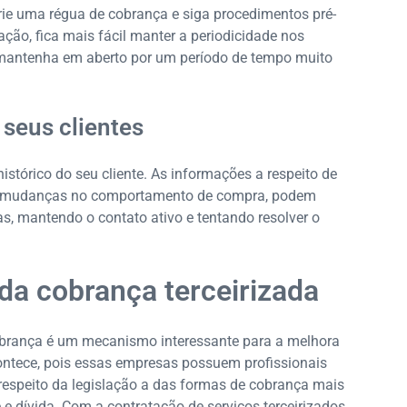
rie uma régua de cobrança e siga procedimentos pré-
ão, fica mais fácil manter a periodicidade nos
e mantenha em aberto por um período de tempo muito
 seus clientes
stórico do seu cliente. As informações a respeito de
ou mudanças no comportamento de compra, podem
s, mantendo o contato ativo e tentando resolver o
da cobrança terceirizada
cobrança é um mecanismo interessante para a melhora
contece, pois essas empresas possuem profissionais
respeito da legislação a das formas de cobrança mais
e e dívida. Com a contratação de serviços terceirizados,