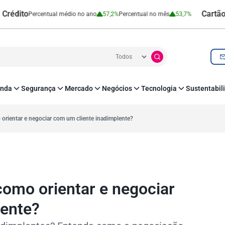
to
Cartão de Cr
Percentual médio no ano
57,2%
Percentual no mês
53,7%
nda
Segurança
Mercado
Negócios
Tecnologia
Sustentabil
utenticação e Prevenção à Fraude
Leis e Impostos
Agronegócio
Inovação e Tecnologia
Responsabilidade
roteção de Dados
Open Finance
RH
O corre de quem f
 orientar e negociar com um cliente inadimplente?
mo
Estudos e Pesquisas
s e fornecedores
Indicadores Econômicos
Cadastro Positivo
como orientar e negociar
lente?