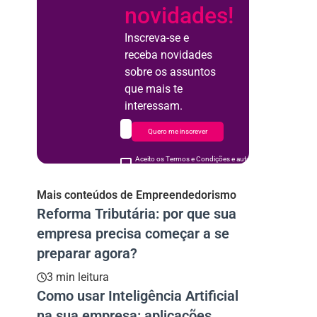
novidades!
Inscreva-se e
receba novidades
sobre os assuntos
que mais te
interessam.
Quero me inscrever
Aceito os Termos e Condições e autorizo o uso de meus d
acordo
Mais conteúdos de Empreendedorismo
Reforma Tributária: por que sua
empresa precisa começar a se
preparar agora?
3 min leitura
Como usar Inteligência Artificial
na sua empresa: aplicações