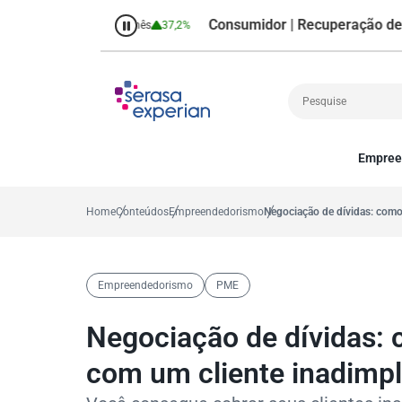
Consumidor | Recuperação de Crédi
8,7%
Percentual no mês
37,2%
Empree
Cobrança
A
Crédito
P
Home
Conteúdos
Empreendedorismo
Negociação de dívidas: como
Empreendedoris
Gestão de cliente
Decisão
Empreendedorismo
PME
MEI
Finanças
Negociação de dívidas: 
Marketing
com um cliente inadimp