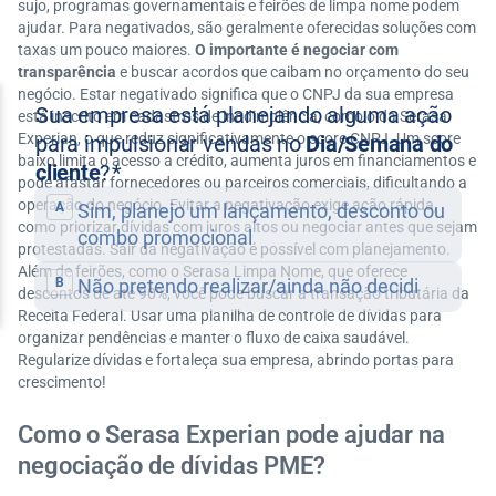
sujo, programas governamentais e feirões de limpa nome podem
ajudar. Para negativados, são geralmente oferecidas soluções com
taxas um pouco maiores.
O importante é negociar com
transparência
e buscar acordos que caibam no orçamento do seu
negócio. Estar negativado significa que o CNPJ da sua empresa
está inscrito em cadastros de inadimplência, como o da Serasa
Experian, o que reduz significativamente o score CNPJ. Um score
baixo limita o acesso a crédito, aumenta juros em financiamentos e
pode afastar fornecedores ou parceiros comerciais, dificultando a
operação do negócio. Evitar a negativação exige ação rápida,
como priorizar dívidas com juros altos ou negociar antes que sejam
protestadas. Sair da negativação é possível com planejamento.
Além de feirões, como o Serasa Limpa Nome, que oferece
descontos de até 90%, você pode buscar a transação tributária da
Receita Federal. Usar uma planilha de controle de dívidas para
organizar pendências e manter o fluxo de caixa saudável.
Regularize dívidas e fortaleça sua empresa, abrindo portas para
crescimento!
Como o Serasa Experian pode ajudar na
negociação de dívidas PME?