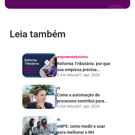
Leia também
empreendedorismo
Reforma Tributária: por que
sua empresa precisa
3 min leitura
07, ago. 2026
começar a se preparar
agora?
rh
Como a automação de
processos contribui para
6 min leitura
07, ago. 2026
uma gestão pública mais
eficiente
rh
eNPS: como medir e usar
para melhorar o RH