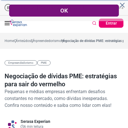
Empresas | Recuperação de Crédito
Cartão de Crédito | Cadas
dio no ano
5,4%
57,2%
Percentual no mês
53,7%
Percentual médio no ano
Entrar
Home
Conteúdos
Empreendedorismo
Negociação de dívidas PME: estratégias par
Empreendedorismo
PME
Negociação de dívidas PME: estratégias
para sair do vermelho
Pequenas e médias empresas enfrentam desafios
constantes no mercado, como dívidas inesperadas.
Confira nosso conteúdo e saiba como lidar com elas!
Serasa Experian
6 min leitura