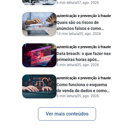
6 min leitura
07, ago. 2026
autenticação e prevenção à fraude
Quais são os riscos de
anúncios falsos e como
13 min leitura
05, ago. 2026
proteger seu negócio?
autenticação e prevenção à fraude
Data breach: o que fazer nas
primeiras horas após
6 min leitura
05, ago. 2026
vazamento de dados?
autenticação e prevenção à fraude
Como funciona o esquema
de venda de dados e como
6 min leitura
05, ago. 2026
proteger sua empresa?
Ver mais conteúdos