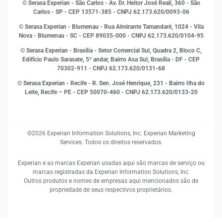
© Serasa Experian - São Carlos - Av. Dr. Heitor José Reali, 360 - São
MEI
Carlos - SP
- CEP 13571-385 - CNPJ 62.173.620/0093-06
Open Finance
© Serasa Experian - Blumenau - Rua Almirante Tamandaré, 1024 - Vila
Proteção de Dados
Nova - Blumenau - SC - CEP 89035-000 - CNPJ 62.173.620/0104-95
RH
© Serasa Experian - Brasília - Setor Comercial Sul, Quadra 2, Bloco C,
Sustentabilidade Corporativa
Edifício Paulo Sarasate, 5º andar, Bairro Asa Sul, Brasília - DF - CEP
70302-911 - CNPJ 62.173.620/0131-68
© Serasa Experian - Recife - R. Sen. José Henrique, 231 - Bairro Ilha do
Leite, Recife – PE - CEP 50070-460 - CNPJ 62.173.620/0133-20
©2026 Experian Information Solutions, Inc. Experian Marketing
Services. Todos os direitos reservados.
Experian e as marcas Experian usadas aqui são marcas de serviço ou
marcas registradas da Experian Information Solutions, Inc.
Outros produtos e nomes de empresas aqui mencionados são de
propriedade de seus respectivos proprietários.