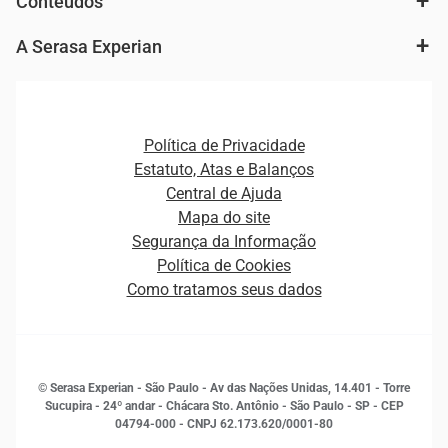
Conteúdos
Agronegócio
Consulta e concessão de crédito
Fintechs
Cobrança e Recuperação de Dívidas
A Serasa Experian
Ver todo o conteúdo
Gestão de cliente e de portfólio
Agronegócio
Open Finance
Atualização Cadastral e Financeira para Pessoa Jurídica
Autenticação e Prevenção à Fraude
Pequenas e Médias Empresas
Canais de Atendimento
Carreiras
Plataformas e Motores de decisão
Política de Privacidade
Carreiras
Cobrança
Estatuto, Atas e Balanços
Distribuidores e representantes
Crédito
Central de Ajuda
Estrutura Organizacional
Curso Gratuito de Saúde Financeira
Mapa do site
Ética e Compliance
Decisão
Segurança da Informação
Novas Marcas
Empreendedorismo
Política de Cookies
Quem somos
Estudos e Pesquisas
Como tratamos seus dados
Sala de Imprensa
Finanças
Sustentabilidade
Gestão de clientes e fornecedores
Histórias de sucesso
Indicadores Econômicos
© Serasa Experian - São Paulo - Av das Nações Unidas, 14.401 - Torre
Inovação e Tecnologia
Sucupira - 24º andar - Chácara Sto. Antônio - São Paulo - SP - CEP
Leis e impostos
04794-000 - CNPJ 62.173.620/0001-80
Marketing