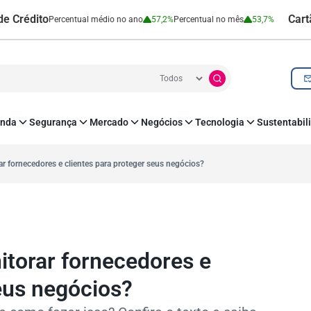
to
Cartão de Cr
Percentual médio no ano
57,2%
Percentual no mês
53,7%
nda
Segurança
Mercado
Negócios
Tecnologia
Sustentabil
utenticação e Prevenção à Fraude
Leis e Impostos
Agronegócio
Inovação e Tecnologia
Responsabilidade
roteção de Dados
Open Finance
RH
O corre de quem f
fornecedores e clientes para proteger seus negócios?
mo
Estudos e Pesquisas
s e fornecedores
Indicadores Econômicos
Cadastro Positivo
orar fornecedores e
seus negócios?