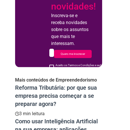
novidades!
Inscreva-se e
receba novidades
sobre os assuntos
que mais te
interessam.
Quero me inscrever
Aceito os Termos e Condições e autorizo o uso de meus d
acordo
Mais conteúdos de Empreendedorismo
Reforma Tributária: por que sua
empresa precisa começar a se
preparar agora?
3 min leitura
Como usar Inteligência Artificial
na sua empresa: aplicações