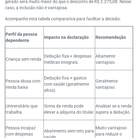
gerado será muito maior do que o desconto de R$ 2.275,08. Nesse
caso, a inclusão não é vantajosa.
Acompanhe esta tabela comparativa para facilitar a decisão:
Perfil da pessoa
Impacto na declaração
Recomendação
dependente
Dedução fixa + despesas
Altamente
Criança sem renda
médicas integrais.
vantajoso.
Dedução fixa + gastos
Pessoa idosa com
Geralmente
com saúde (geralmente
renda baixa
vantajoso.
altos).
Universitário que
Soma da renda pode
Analisar se a renda
trabalha
elevar a alíquota do titular.
supera a dedução.
Pessoa incapaz
Muito vantajoso
Abatimento sem teto para
com despesas
para reduzir o
saúde.