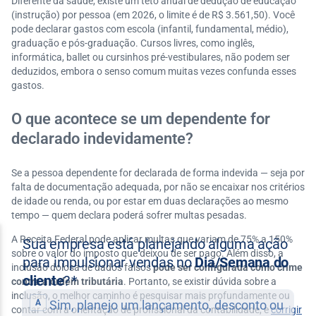
Diferente da saúde, existe um teto anual de dedução de educação
(instrução) por pessoa (em 2026, o limite é de R$ 3.561,50). Você
pode declarar gastos com escola (infantil, fundamental, médio),
graduação e pós-graduação. Cursos livres, como inglês,
informática, ballet ou cursinhos pré-vestibulares, não podem ser
deduzidos, embora o senso comum muitas vezes confunda esses
gastos.
O que acontece se um dependente for
declarado indevidamente?
Se a pessoa dependente for declarada de forma indevida — seja por
falta de documentação adequada, por não se encaixar nos critérios
de idade ou renda, ou por estar em duas declarações ao mesmo
tempo — quem declara poderá sofrer multas pesadas.
A Receita Federal pode aplicar multas que variam de 75% a 150%
sobre o valor do imposto que deixou de ser pago. Além disso, a
inclusão dolosa de dados falsos
pode ser configurada como crime
contra a ordem tributária
. Portanto, se existir dúvida sobre a
inclusão, o melhor caminho é pesquisar mais profundamente ou
contar com a orientação de profissional da contabilidade, e
corrigir