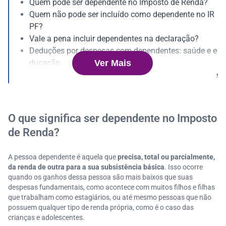
Quem pode ser dependente no Imposto de Renda?
Quem não pode ser incluído como dependente no IR
PF?
Vale a pena incluir dependentes na declaração?
Deduções por despesas com dependentes: saúde e e
Ver Mais
ducação
O que acontece se um dependente for declarado inde
vidamente?
Documentação necessária para comprovar a depend
ência no IRPF
O que significa ser dependente no Imposto
Passo a passo para incluir dependentes na declaraç
de Renda?
ão do IRPF
Dicas para declarar seus dependentes sem complica
A pessoa dependente é aquela que
precisa, total ou parcialmente,
ções
da renda de outra para a sua subsistência básica
. Isso ocorre
Cenários comuns: como declarar dependentes em sit
quando os ganhos dessa pessoa são mais baixos que suas
uações específicas?
despesas fundamentais, como acontece com muitos filhos e filhas
que trabalham como estagiários, ou até mesmo pessoas que não
possuem qualquer tipo de renda própria, como é o caso das
crianças e adolescentes.