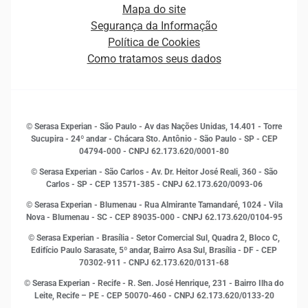
Estrutura Organizacional
Curso Gratuito de Saúde Financeira
Mapa do site
Ética e Compliance
Decisão
Segurança da Informação
Novas Marcas
Empreendedorismo
Política de Cookies
Quem somos
Estudos e Pesquisas
Como tratamos seus dados
Sala de Imprensa
Finanças
Sustentabilidade
Gestão de clientes e fornecedores
Histórias de sucesso
Indicadores Econômicos
© Serasa Experian - São Paulo - Av das Nações Unidas, 14.401 - Torre
Inovação e Tecnologia
Sucupira - 24º andar - Chácara Sto. Antônio - São Paulo - SP - CEP
Leis e impostos
04794-000 - CNPJ 62.173.620/0001-80
Marketing
© Serasa Experian - São Carlos - Av. Dr. Heitor José Reali, 360 - São
MEI
Carlos - SP
- CEP 13571-385 - CNPJ 62.173.620/0093-06
Open Finance
© Serasa Experian - Blumenau - Rua Almirante Tamandaré, 1024 - Vila
Proteção de Dados
Nova - Blumenau - SC - CEP 89035-000 - CNPJ 62.173.620/0104-95
RH
© Serasa Experian - Brasília - Setor Comercial Sul, Quadra 2, Bloco C,
Sustentabilidade Corporativa
Edifício Paulo Sarasate, 5º andar, Bairro Asa Sul, Brasília - DF - CEP
70302-911 - CNPJ 62.173.620/0131-68
© Serasa Experian - Recife - R. Sen. José Henrique, 231 - Bairro Ilha do
Leite, Recife – PE - CEP 50070-460 - CNPJ 62.173.620/0133-20