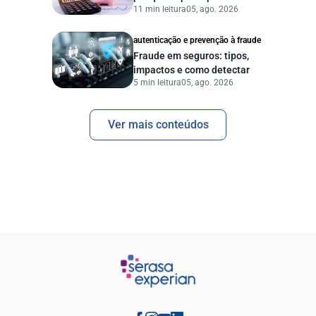
11 min leitura
05, ago. 2026
pessoas e empresas?
autenticação e prevenção à fraude
Fraude em seguros: tipos,
impactos e como detectar
5 min leitura
05, ago. 2026
Ver mais conteúdos