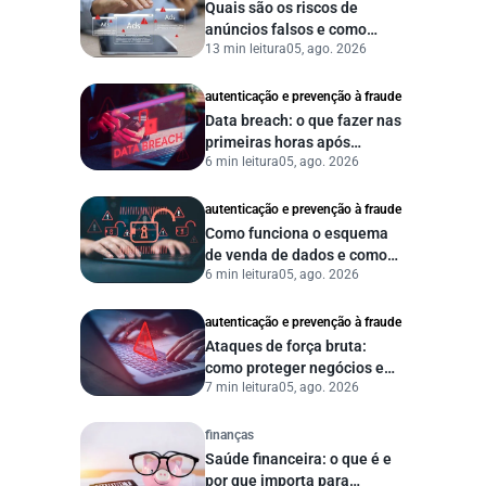
Quais são os riscos de
anúncios falsos e como
13 min leitura
05, ago. 2026
proteger seu negócio?
autenticação e prevenção à fraude
Data breach: o que fazer nas
primeiras horas após
6 min leitura
05, ago. 2026
vazamento de dados?
autenticação e prevenção à fraude
Como funciona o esquema
de venda de dados e como
6 min leitura
05, ago. 2026
proteger sua empresa?
autenticação e prevenção à fraude
Ataques de força bruta:
como proteger negócios e
7 min leitura
05, ago. 2026
dados digitais
finanças
Saúde financeira: o que é e
por que importa para