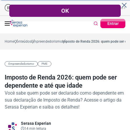
ção de Crédito
Cartão de Crédito | Cadastro Positivo
ntual no mês
53,7%
Percentual médio no ano
38,7%
Percentual no mês
Ticket M
37,2%
Entrar
Home
Conteúdos
Empreendedorismo
Imposto de Renda 2026: quem pode ser dep
Empreendedorismo
PME
Imposto de Renda 2026: quem pode ser
dependente e até que idade
Você sabe quem pode ser declarado como dependente em
sua declaração de Imposto de Renda? Acesse o artigo da
Serasa Experian e saiba os detalhes!
Serasa Experian
14 min leitura