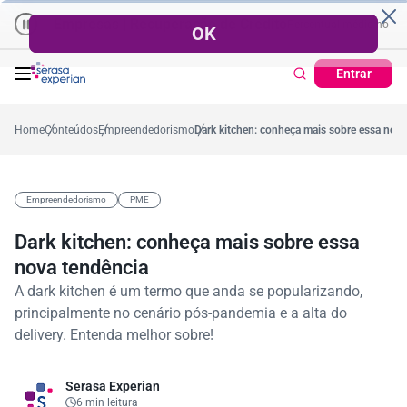
Empresas | Recuperação de Crédito
Cartão de Crédito | Cadastro P
 ano
,2%
57,2%
Percentual no mês
53,7%
Percentual médio no ano
3
Entrar
Home
Conteúdos
Empreendedorismo
Dark kitchen: conheça mais sobre essa nova
Empreendedorismo
PME
Dark kitchen: conheça mais sobre essa
nova tendência
A dark kitchen é um termo que anda se popularizando,
principalmente no cenário pós-pandemia e a alta do
delivery. Entenda melhor sobre!
Serasa Experian
6 min leitura