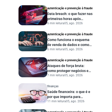
autenticação e prevenção à fraude
Data breach: o que fazer nas
primeiras horas após
6 min leitura
05, ago. 2026
vazamento de dados?
autenticação e prevenção à fraude
Como funciona o esquema
de venda de dados e como
6 min leitura
05, ago. 2026
proteger sua empresa?
autenticação e prevenção à fraude
Ataques de força bruta:
como proteger negócios e
7 min leitura
05, ago. 2026
dados digitais
finanças
Saúde financeira: o que é e
por que importa para
11 min leitura
05, ago. 2026
pessoas e empresas?