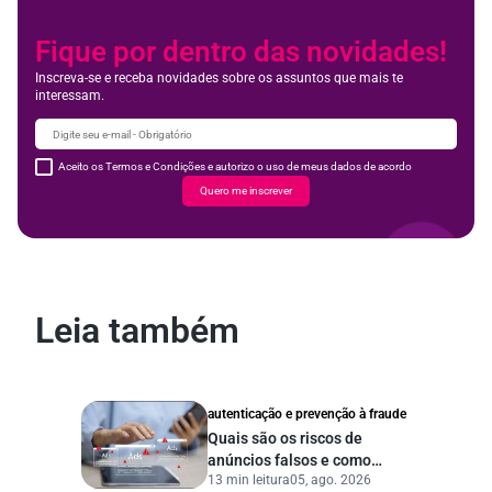
Fique por dentro das novidades!
Inscreva-se e receba novidades sobre os assuntos que mais te
interessam.
Aceito os Termos e Condições e autorizo o uso de meus dados de acordo
Quero me inscrever
Leia também
autenticação e prevenção à fraude
Quais são os riscos de
anúncios falsos e como
13 min leitura
05, ago. 2026
proteger seu negócio?