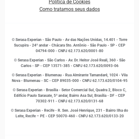
Política de Cookies
Quem somos
Estudos e Pesquisas
Como tratamos seus dados
Sala de Imprensa
Finanças
Sustentabilidade
Gestão de clientes e fornecedores
Histórias de sucesso
Indicadores Econômicos
© Serasa Experian - São Paulo - Av das Nações Unidas, 14.401 - Torre
Inovação e Tecnologia
Sucupira - 24º andar - Chácara Sto. Antônio - São Paulo - SP - CEP
Leis e impostos
04794-000 - CNPJ 62.173.620/0001-80
Marketing
© Serasa Experian - São Carlos - Av. Dr. Heitor José Reali, 360 - São
MEI
Carlos - SP
- CEP 13571-385 - CNPJ 62.173.620/0093-06
Open Finance
© Serasa Experian - Blumenau - Rua Almirante Tamandaré, 1024 - Vila
Proteção de Dados
Nova - Blumenau - SC - CEP 89035-000 - CNPJ 62.173.620/0104-95
RH
© Serasa Experian - Brasília - Setor Comercial Sul, Quadra 2, Bloco C,
Sustentabilidade Corporativa
Edifício Paulo Sarasate, 5º andar, Bairro Asa Sul, Brasília - DF - CEP
70302-911 - CNPJ 62.173.620/0131-68
© Serasa Experian - Recife - R. Sen. José Henrique, 231 - Bairro Ilha do
Leite, Recife – PE - CEP 50070-460 - CNPJ 62.173.620/0133-20