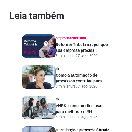
Leia também
empreendedorismo
Reforma Tributária: por que
sua empresa precisa
3 min leitura
07, ago. 2026
começar a se preparar
agora?
rh
Como a automação de
processos contribui para
6 min leitura
07, ago. 2026
uma gestão pública mais
eficiente
rh
eNPS: como medir e usar
para melhorar o RH
6 min leitura
07, ago. 2026
autenticação e prevenção à fraude