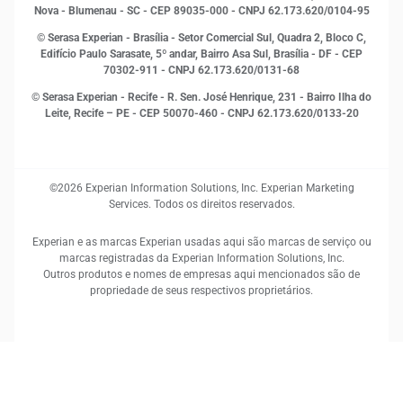
Proteção de Dados
Nova - Blumenau - SC - CEP 89035-000 - CNPJ 62.173.620/0104-95
RH
© Serasa Experian - Brasília - Setor Comercial Sul, Quadra 2, Bloco C,
Sustentabilidade Corporativa
Edifício Paulo Sarasate, 5º andar, Bairro Asa Sul, Brasília - DF - CEP
70302-911 - CNPJ 62.173.620/0131-68
© Serasa Experian - Recife - R. Sen. José Henrique, 231 - Bairro Ilha do
Leite, Recife – PE - CEP 50070-460 - CNPJ 62.173.620/0133-20
©2026 Experian Information Solutions, Inc. Experian Marketing
Services. Todos os direitos reservados.
Experian e as marcas Experian usadas aqui são marcas de serviço ou
marcas registradas da Experian Information Solutions, Inc.
Outros produtos e nomes de empresas aqui mencionados são de
propriedade de seus respectivos proprietários.