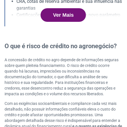
CRA, cotas de reserva ambiental e sua influência nas
garantias
Ver Mais
Certificações de sustentabilidade: o novo parâmetro
para crédito rural
Certificações privadas e as negociações financeiras
Como as tecnologias viabilizam a integração de dad
os ao crédito rural?
O que é risco de crédito no agronegócio?
Como dados de conformidade transformam negocia
ção e acesso ao funding?
A concessão de crédito no agro depende de informações seguras
Serasa Experian e o avanço dos dados de risco no a
sobre quem pleiteia financiamento. O risco de crédito ocorre
gro!
quando há lacunas, imprecisões ou inconsistências na
documentação do tomador, o que dificulta a análise de seu
histórico e sua regularidade. Para instituições financeiras e
credores, esse desencontro reduz a segurança das operações e
impacta as condições e o volume dos recursos liberados.
Com as exigências socioambientais e compliance cada vez mais
detalhado, não possuir informações confiáveis eleva o custo do
crédito e pode afastar oportunidades promissoras. Uma
abordagem detalhada desse risco é indispensável para entender a
dinâmica atual do financiamento rural
e o quanto as exigências de