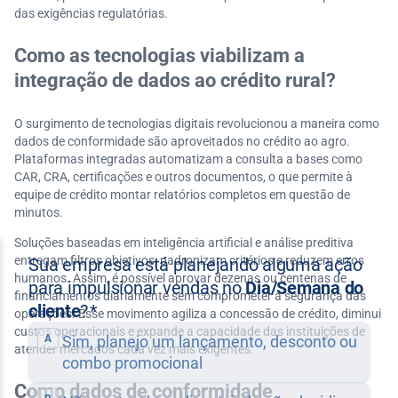
das exigências regulatórias.
Como as tecnologias viabilizam a
integração de dados ao crédito rural?
O surgimento de tecnologias digitais revolucionou a maneira como
dados de conformidade são aproveitados no crédito ao agro.
Plataformas integradas automatizam a consulta a bases como
CAR, CRA, certificações e outros documentos, o que permite à
equipe de crédito montar relatórios completos em questão de
minutos.
Soluções baseadas em inteligência artificial e análise preditiva
entregam filtros objetivos, padronizam critérios e reduzem erros
humanos. Assim, é possível aprovar dezenas ou centenas de
financiamentos diariamente sem comprometer a segurança das
operações. Esse movimento agiliza a concessão de crédito, diminui
custos operacionais e expande a capacidade das instituições de
atender mercados cada vez mais exigentes.
Como dados de conformidade