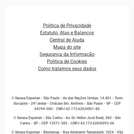
Ver todo o conteúdo
Gestão de cliente e de portfólio
Agronegócio
Open Finance
Atualização Cadastral e Financeira para Pessoa Jurídica
Autenticação e Prevenção à Fraude
Pequenas e Médias Empresas
Canais de Atendimento
Carreiras
Plataformas e Motores de decisão
Política de Privacidade
Carreiras
Cobrança
Estatuto, Atas e Balanços
Distribuidores e representantes
Crédito
Central de Ajuda
Estrutura Organizacional
Curso Gratuito de Saúde Financeira
Mapa do site
Ética e Compliance
Decisão
Segurança da Informação
Novas Marcas
Empreendedorismo
Política de Cookies
Quem somos
Estudos e Pesquisas
Como tratamos seus dados
Sala de Imprensa
Finanças
Sustentabilidade
Gestão de clientes e fornecedores
Histórias de sucesso
Indicadores Econômicos
© Serasa Experian - São Paulo - Av das Nações Unidas, 14.401 - Torre
Inovação e Tecnologia
Sucupira - 24º andar - Chácara Sto. Antônio - São Paulo - SP - CEP
Leis e impostos
04794-000 - CNPJ 62.173.620/0001-80
Marketing
© Serasa Experian - São Carlos - Av. Dr. Heitor José Reali, 360 - São
MEI
Carlos - SP
- CEP 13571-385 - CNPJ 62.173.620/0093-06
Open Finance
© Serasa Experian - Blumenau - Rua Almirante Tamandaré, 1024 - Vila