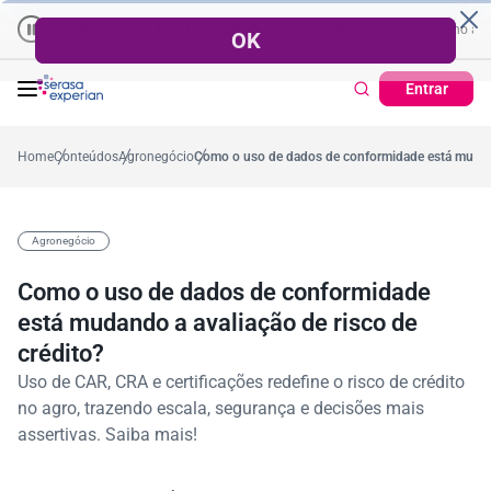
Empresas | Recuperação de Crédito
Cartão de Crédito | Cadastro
no ano
,4%
57,2%
Percentual no mês
53,7%
Percentual médio no ano
3
Entrar
Home
Conteúdos
Agronegócio
Como o uso de dados de conformidade está mudando
Agronegócio
Como o uso de dados de conformidade
está mudando a avaliação de risco de
crédito?
Uso de CAR, CRA e certificações redefine o risco de crédito
no agro, trazendo escala, segurança e decisões mais
assertivas. Saiba mais!