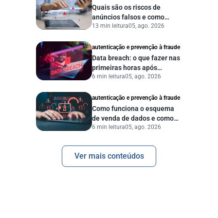
Quais são os riscos de
anúncios falsos e como
13 min leitura
05, ago. 2026
proteger seu negócio?
autenticação e prevenção à fraude
Data breach: o que fazer nas
primeiras horas após
6 min leitura
05, ago. 2026
vazamento de dados?
autenticação e prevenção à fraude
Como funciona o esquema
de venda de dados e como
6 min leitura
05, ago. 2026
proteger sua empresa?
Ver mais conteúdos