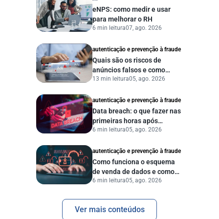
eNPS: como medir e usar
para melhorar o RH
6 min leitura
07, ago. 2026
autenticação e prevenção à fraude
Quais são os riscos de
anúncios falsos e como
13 min leitura
05, ago. 2026
proteger seu negócio?
autenticação e prevenção à fraude
Data breach: o que fazer nas
primeiras horas após
6 min leitura
05, ago. 2026
vazamento de dados?
autenticação e prevenção à fraude
Como funciona o esquema
de venda de dados e como
6 min leitura
05, ago. 2026
proteger sua empresa?
Ver mais conteúdos