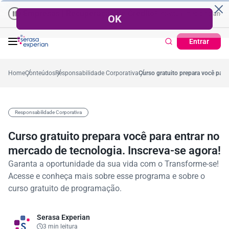
Empresas | Recuperação de Crédito
Cartão de Crédito | Cadastro
 no ano
57,2%
Percentual no mês
53,7%
Percentual médio no ano
38,7
Entrar
Home
Conteúdos
Responsabilidade Corporativa
Curso gratuito prepara você para
Responsabilidade Corporativa
Curso gratuito prepara você para entrar no
mercado de tecnologia. Inscreva-se agora!
Garanta a oportunidade da sua vida com o Transforme-se!
Acesse e conheça mais sobre esse programa e sobre o
curso gratuito de programação.
Serasa Experian
3 min leitura