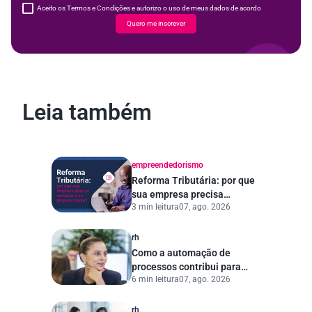
Aceito os Termos e Condições e autorizo o uso de meus dados de acordo
Quero me inscrever
Leia também
empreendedorismo
Reforma Tributária: por que
sua empresa precisa
3 min leitura
07, ago. 2026
começar a se preparar
agora?
rh
Como a automação de
processos contribui para
6 min leitura
07, ago. 2026
uma gestão pública mais
eficiente
rh