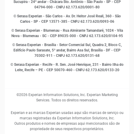
Sucupira - 24º andar - Chácara Sto. Antônio - São Paulo - SP - CEP
Leis e impostos
04794-000 - CNPJ 62.173.620/0001-80
Marketing
© Serasa Experian - São Carlos - Av. Dr. Heitor José Reali, 360 - São
MEI
Carlos - SP
- CEP 13571-385 - CNPJ 62.173.620/0093-06
Open Finance
© Serasa Experian - Blumenau - Rua Almirante Tamandaré, 1024 - Vila
Proteção de Dados
Nova - Blumenau - SC - CEP 89035-000 - CNPJ 62.173.620/0104-95
RH
© Serasa Experian - Brasília - Setor Comercial Sul, Quadra 2, Bloco C,
Sustentabilidade Corporativa
Edifício Paulo Sarasate, 5º andar, Bairro Asa Sul, Brasília - DF - CEP
70302-911 - CNPJ 62.173.620/0131-68
© Serasa Experian - Recife - R. Sen. José Henrique, 231 - Bairro Ilha do
Leite, Recife – PE - CEP 50070-460 - CNPJ 62.173.620/0133-20
©2026 Experian Information Solutions, Inc. Experian Marketing
Services. Todos os direitos reservados.
Experian e as marcas Experian usadas aqui são marcas de serviço ou
marcas registradas da Experian Information Solutions, Inc.
Outros produtos e nomes de empresas aqui mencionados são de
propriedade de seus respectivos proprietários.