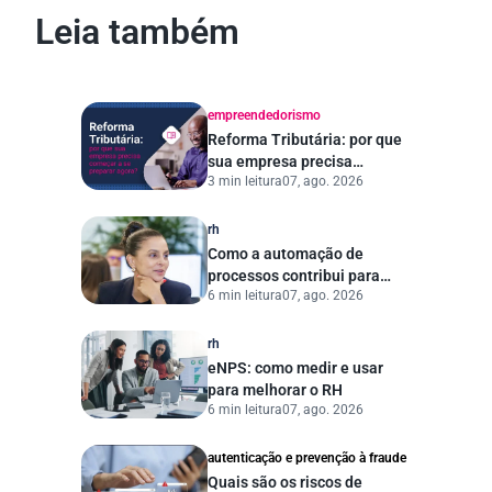
Leia também
empreendedorismo
Reforma Tributária: por que
sua empresa precisa
3 min leitura
07, ago. 2026
começar a se preparar
agora?
rh
Como a automação de
processos contribui para
6 min leitura
07, ago. 2026
uma gestão pública mais
eficiente
rh
eNPS: como medir e usar
para melhorar o RH
6 min leitura
07, ago. 2026
autenticação e prevenção à fraude
Quais são os riscos de