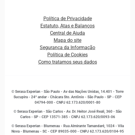
Agronegócio
Open Finance
Atualização Cadastral e Financeira para Pessoa Jurídica
Autenticação e Prevenção à Fraude
Pequenas e Médias Empresas
Canais de Atendimento
Carreiras
Plataformas e Motores de decisão
Política de Privacidade
Carreiras
Cobrança
Estatuto, Atas e Balanços
Distribuidores e representantes
Crédito
Central de Ajuda
Estrutura Organizacional
Curso Gratuito de Saúde Financeira
Mapa do site
Ética e Compliance
Decisão
Segurança da Informação
Novas Marcas
Empreendedorismo
Política de Cookies
Quem somos
Estudos e Pesquisas
Como tratamos seus dados
Sala de Imprensa
Finanças
Sustentabilidade
Gestão de clientes e fornecedores
Histórias de sucesso
Indicadores Econômicos
© Serasa Experian - São Paulo - Av das Nações Unidas, 14.401 - Torre
Inovação e Tecnologia
Sucupira - 24º andar - Chácara Sto. Antônio - São Paulo - SP - CEP
Leis e impostos
04794-000 - CNPJ 62.173.620/0001-80
Marketing
© Serasa Experian - São Carlos - Av. Dr. Heitor José Reali, 360 - São
MEI
Carlos - SP
- CEP 13571-385 - CNPJ 62.173.620/0093-06
Open Finance
© Serasa Experian - Blumenau - Rua Almirante Tamandaré, 1024 - Vila
Proteção de Dados
Nova - Blumenau - SC - CEP 89035-000 - CNPJ 62.173.620/0104-95