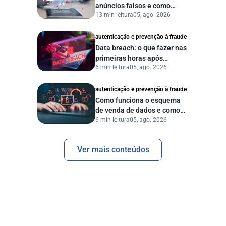
anúncios falsos e como
13 min leitura
05, ago. 2026
proteger seu negócio?
autenticação e prevenção à fraude
Data breach: o que fazer nas
primeiras horas após
6 min leitura
05, ago. 2026
vazamento de dados?
autenticação e prevenção à fraude
Como funciona o esquema
de venda de dados e como
6 min leitura
05, ago. 2026
proteger sua empresa?
Ver mais conteúdos