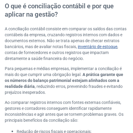
Com que frequência realizar a conciliação contábil n
O que é conciliação contábil e por que
os negócios?
aplicar na gestão?
Qual é o papel da documentação na segurança da c
onciliação contábil?
A conciliação contábil consiste em comparar os saldos das contas
Como conciliação contábil e auditoria fortalecem a c
contábeis da empresa, cruzando registros internos com dados e
redibilidade da sua empresa?
documentos externos. Não se trata apenas de checar extratos
bancários, mas de avaliar notas fiscais,
inventário de estoque
,
contas de fornecedores e outros registros que impactam
diretamente a saúde financeira do negócio.
Para pequenas e médias empresas, implementar a conciliação é
mais do que cumprir uma obrigação legal.
A prática garante que
os números do balanço patrimonial estejam alinhados com a
realidade diária
, reduzindo erros, prevenindo fraudes e evitando
prejuízos inesperados.
Ao comparar registros internos com fontes externas confiáveis,
gestores e contadores conseguem identificar rapidamente
inconsistências e agir antes que se tornem problemas graves. Os
principais benefícios da conciliação são:
Redução de riscos fiscais e operacionais;