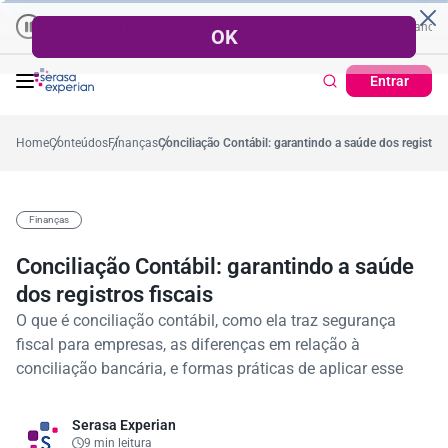
Empresas | Recuperação de Crédito
Cartão de Crédito | Cadastro Pos
no
57,2%
Percentual no mês
53,7%
Percentual médio no ano
38,7
Entrar
Home
Conteúdos
Finanças
Conciliação Contábil: garantindo a saúde dos registros
Finanças
Conciliação Contábil: garantindo a saúde
dos registros fiscais
O que é conciliação contábil, como ela traz segurança
fiscal para empresas, as diferenças em relação à
conciliação bancária, e formas práticas de aplicar esse
Serasa Experian
9 min leitura