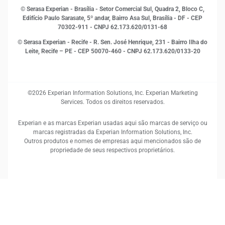
RH
© Serasa Experian - Brasília - Setor Comercial Sul, Quadra 2, Bloco C,
Sustentabilidade Corporativa
Edifício Paulo Sarasate, 5º andar, Bairro Asa Sul, Brasília - DF - CEP
70302-911 - CNPJ 62.173.620/0131-68
© Serasa Experian - Recife - R. Sen. José Henrique, 231 - Bairro Ilha do
Leite, Recife – PE - CEP 50070-460 - CNPJ 62.173.620/0133-20
©2026 Experian Information Solutions, Inc. Experian Marketing
Services. Todos os direitos reservados.
Experian e as marcas Experian usadas aqui são marcas de serviço ou
marcas registradas da Experian Information Solutions, Inc.
Outros produtos e nomes de empresas aqui mencionados são de
propriedade de seus respectivos proprietários.