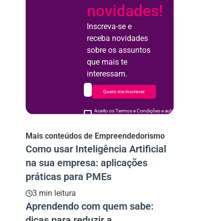
novidades!
Inscreva-se e
receba novidades
sobre os assuntos
que mais te
interessam.
Quero me inscrever
Aceito os Termos e Condições e autorizo o uso de meus d
acordo
Mais conteúdos de Empreendedorismo
Como usar Inteligência Artificial
na sua empresa: aplicações
práticas para PMEs
3 min leitura
Aprendendo com quem sabe:
dicas para reduzir a