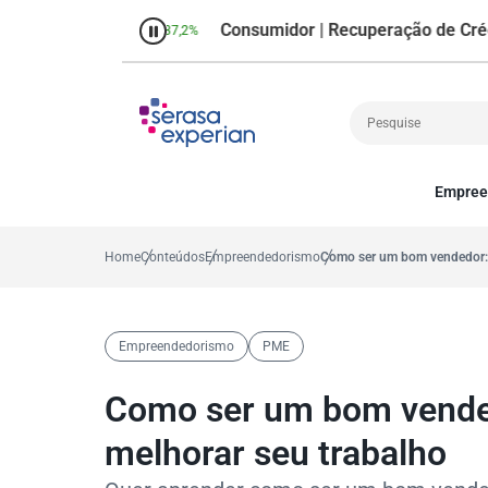
Consumidor | Recuperação de Crédito
centual no mês
37,2%
Perce
Empree
Cobrança
A
Crédito
P
Home
Conteúdos
Empreendedorismo
Como ser um bom vendedor: v
Empreendedoris
Gestão de cliente
Decisão
Empreendedorismo
PME
MEI
Finanças
Como ser um bom vended
Marketing
melhorar seu trabalho