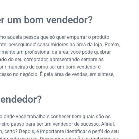
ser um bom vendedor?
como aquela pessoa que só quer empurrar o produto
ante 'perseguindo' consumidores na área da loja. Porém,
almente um profissional da área, você pode quebrar
liado do seu comprador, apresentando sempre as
obrir maneiras de como ser um bom vendedor é
esso no negócio. É pela área de vendas, em síntese,
vendedor?
 onde você trabalha e conhecer bem quais são os
meiro passo para ser um vendedor de sucesso. Afinal,
erto? Depois, é importante identificar o perfil do seu
etamente com ele. Descobrir quais são as preferências