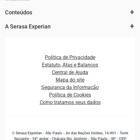
Análise de mercado e segmentação de público
Autenticação e Prevenção à Fraude
Conteúdos
Agronegócio
Consulta e concessão de crédito
Fintechs
Cobrança e Recuperação de Dívidas
A Serasa Experian
Ver todo o conteúdo
Gestão de cliente e de portfólio
Agronegócio
Open Finance
Atualização Cadastral e Financeira para Pessoa Jurídica
Autenticação e Prevenção à Fraude
Pequenas e Médias Empresas
Canais de Atendimento
Carreiras
Plataformas e Motores de decisão
Política de Privacidade
Carreiras
Cobrança
Estatuto, Atas e Balanços
Distribuidores e representantes
Crédito
Central de Ajuda
Estrutura Organizacional
Curso Gratuito de Saúde Financeira
Mapa do site
Ética e Compliance
Decisão
Segurança da Informação
Novas Marcas
Empreendedorismo
Política de Cookies
Quem somos
Estudos e Pesquisas
Como tratamos seus dados
Sala de Imprensa
Finanças
Sustentabilidade
Gestão de clientes e fornecedores
Histórias de sucesso
Indicadores Econômicos
© Serasa Experian - São Paulo - Av das Nações Unidas, 14.401 - Torre
Inovação e Tecnologia
Sucupira - 24º andar - Chácara Sto. Antônio - São Paulo - SP - CEP