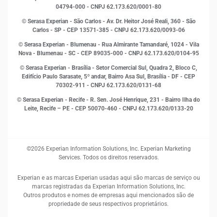
Leis e impostos
04794-000 - CNPJ 62.173.620/0001-80
Marketing
© Serasa Experian - São Carlos - Av. Dr. Heitor José Reali, 360 - São
MEI
Carlos - SP
- CEP 13571-385 - CNPJ 62.173.620/0093-06
Open Finance
© Serasa Experian - Blumenau - Rua Almirante Tamandaré, 1024 - Vila
Proteção de Dados
Nova - Blumenau - SC - CEP 89035-000 - CNPJ 62.173.620/0104-95
RH
© Serasa Experian - Brasília - Setor Comercial Sul, Quadra 2, Bloco C,
Sustentabilidade Corporativa
Edifício Paulo Sarasate, 5º andar, Bairro Asa Sul, Brasília - DF - CEP
70302-911 - CNPJ 62.173.620/0131-68
© Serasa Experian - Recife - R. Sen. José Henrique, 231 - Bairro Ilha do
Leite, Recife – PE - CEP 50070-460 - CNPJ 62.173.620/0133-20
©2026 Experian Information Solutions, Inc. Experian Marketing
Services. Todos os direitos reservados.
Experian e as marcas Experian usadas aqui são marcas de serviço ou
marcas registradas da Experian Information Solutions, Inc.
Outros produtos e nomes de empresas aqui mencionados são de
propriedade de seus respectivos proprietários.