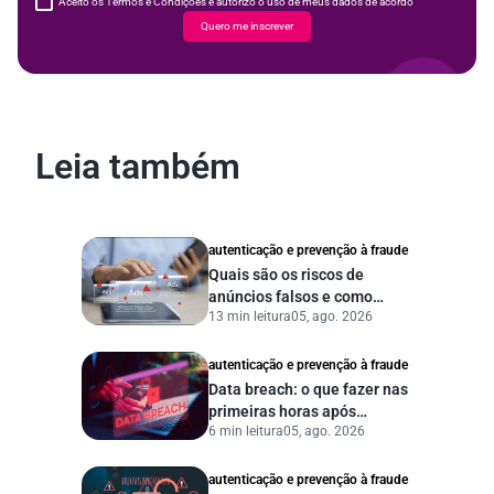
Aceito os Termos e Condições e autorizo o uso de meus dados de acordo
Quero me inscrever
Leia também
autenticação e prevenção à fraude
Quais são os riscos de
anúncios falsos e como
13 min leitura
05, ago. 2026
proteger seu negócio?
autenticação e prevenção à fraude
Data breach: o que fazer nas
primeiras horas após
6 min leitura
05, ago. 2026
vazamento de dados?
autenticação e prevenção à fraude