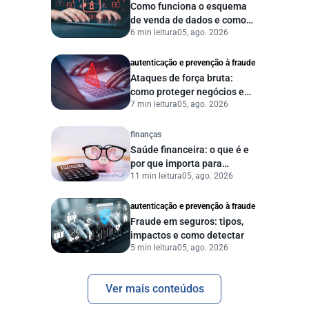
Como funciona o esquema
de venda de dados e como
6 min leitura
05, ago. 2026
proteger sua empresa?
autenticação e prevenção à fraude
Ataques de força bruta:
como proteger negócios e
7 min leitura
05, ago. 2026
dados digitais
finanças
Saúde financeira: o que é e
por que importa para
11 min leitura
05, ago. 2026
pessoas e empresas?
autenticação e prevenção à fraude
Fraude em seguros: tipos,
impactos e como detectar
5 min leitura
05, ago. 2026
Ver mais conteúdos