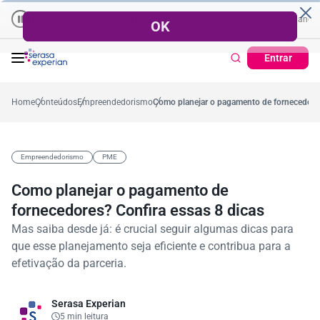
Empresas | Recuperação de Crédito
Cartão de Crédito | Cadastro P
o ano
57,2%
Percentual no mês
53,7%
Percentual médio no ano
38,
Entrar
Home
Conteúdos
Empreendedorismo
Como planejar o pagamento de fornecedores
Empreendedorismo
PME
Como planejar o pagamento de
fornecedores? Confira essas 8 dicas
Mas saiba desde já: é crucial seguir algumas dicas para
que esse planejamento seja eficiente e contribua para a
efetivação da parceria.
Serasa Experian
5 min leitura