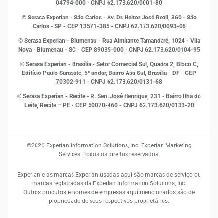
Leis e impostos
04794-000 - CNPJ 62.173.620/0001-80
Marketing
© Serasa Experian - São Carlos - Av. Dr. Heitor José Reali, 360 - São
MEI
Carlos - SP
- CEP 13571-385 - CNPJ 62.173.620/0093-06
Open Finance
© Serasa Experian - Blumenau - Rua Almirante Tamandaré, 1024 - Vila
Proteção de Dados
Nova - Blumenau - SC - CEP 89035-000 - CNPJ 62.173.620/0104-95
RH
© Serasa Experian - Brasília - Setor Comercial Sul, Quadra 2, Bloco C,
Sustentabilidade Corporativa
Edifício Paulo Sarasate, 5º andar, Bairro Asa Sul, Brasília - DF - CEP
70302-911 - CNPJ 62.173.620/0131-68
© Serasa Experian - Recife - R. Sen. José Henrique, 231 - Bairro Ilha do
Leite, Recife – PE - CEP 50070-460 - CNPJ 62.173.620/0133-20
©2026 Experian Information Solutions, Inc. Experian Marketing
Services. Todos os direitos reservados.
Experian e as marcas Experian usadas aqui são marcas de serviço ou
marcas registradas da Experian Information Solutions, Inc.
Outros produtos e nomes de empresas aqui mencionados são de
propriedade de seus respectivos proprietários.