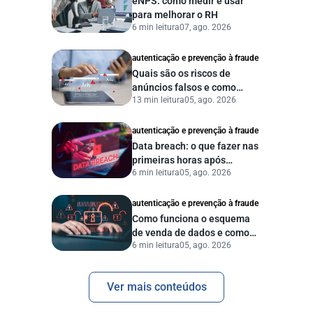
eNPS: como medir e usar
para melhorar o RH
6 min leitura
07, ago. 2026
autenticação e prevenção à fraude
Quais são os riscos de
anúncios falsos e como
13 min leitura
05, ago. 2026
proteger seu negócio?
autenticação e prevenção à fraude
Data breach: o que fazer nas
primeiras horas após
6 min leitura
05, ago. 2026
vazamento de dados?
autenticação e prevenção à fraude
Como funciona o esquema
de venda de dados e como
6 min leitura
05, ago. 2026
proteger sua empresa?
Ver mais conteúdos