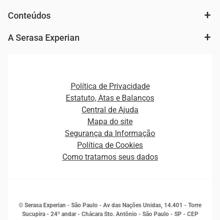
Análise de mercado e segmentação de público
Autenticação e Prevenção à Fraude
Conteúdos
Agronegócio
Consulta e concessão de crédito
Fintechs
Cobrança e Recuperação de Dívidas
A Serasa Experian
Ver todo o conteúdo
Gestão de cliente e de portfólio
Agronegócio
Open Finance
Atualização Cadastral e Financeira para Pessoa Jurídica
Autenticação e Prevenção à Fraude
Pequenas e Médias Empresas
Canais de Atendimento
Carreiras
Plataformas e Motores de decisão
Política de Privacidade
Carreiras
Cobrança
Estatuto, Atas e Balanços
Distribuidores e representantes
Crédito
Central de Ajuda
Estrutura Organizacional
Curso Gratuito de Saúde Financeira
Mapa do site
Ética e Compliance
Decisão
Segurança da Informação
Novas Marcas
Empreendedorismo
Política de Cookies
Quem somos
Estudos e Pesquisas
Como tratamos seus dados
Sala de Imprensa
Finanças
Sustentabilidade
Gestão de clientes e fornecedores
Histórias de sucesso
Indicadores Econômicos
© Serasa Experian - São Paulo - Av das Nações Unidas, 14.401 - Torre
Inovação e Tecnologia
Sucupira - 24º andar - Chácara Sto. Antônio - São Paulo - SP - CEP