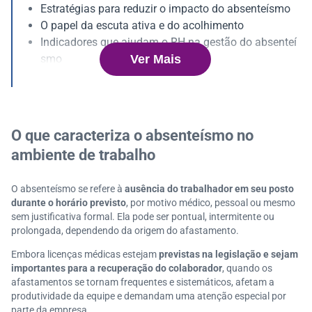
Estratégias para reduzir o impacto do absenteísmo
O papel da escuta ativa e do acolhimento
Indicadores que ajudam o RH na gestão do absenteí
Ver Mais
smo
Benefícios da prevenção para a organização
Principais dúvidas sobre absenteísmo e saúde ment
al
O que caracteriza o absenteísmo no
ambiente de trabalho
O absenteísmo se refere à
ausência do trabalhador em seu posto
durante o horário previsto
, por motivo médico, pessoal ou mesmo
sem justificativa formal. Ela pode ser pontual, intermitente ou
prolongada, dependendo da origem do afastamento.
Embora licenças médicas estejam
previstas na legislação e sejam
importantes para a recuperação do colaborador
, quando os
afastamentos se tornam frequentes e sistemáticos, afetam a
produtividade da equipe e demandam uma atenção especial por
parte da empresa.