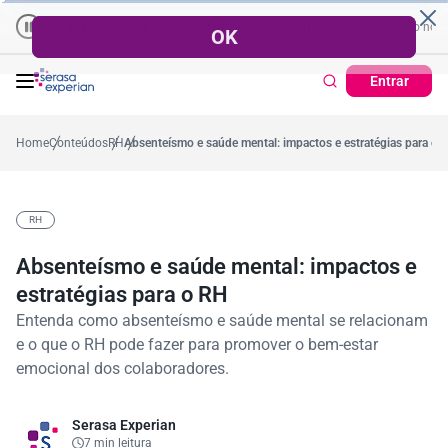
Empresas | Recuperação de Crédito
Cartão de Crédito | Cadastro 
o ano
5,4%
57,2%
Percentual no mês
53,7%
Percentual médio no ano
Entrar
Home
Conteúdos
RH
Absenteísmo e saúde mental: impactos e estratégias para o 
RH
Absenteísmo e saúde mental: impactos e
estratégias para o RH
Entenda como absenteísmo e saúde mental se relacionam
e o que o RH pode fazer para promover o bem-estar
emocional dos colaboradores.
Serasa Experian
7 min leitura