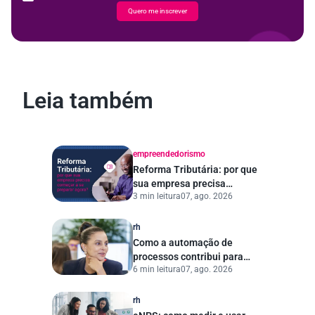
Quero me inscrever
Leia também
empreendedorismo
Reforma Tributária: por que
sua empresa precisa
3 min leitura
07, ago. 2026
começar a se preparar
agora?
rh
Como a automação de
processos contribui para
6 min leitura
07, ago. 2026
uma gestão pública mais
eficiente
rh