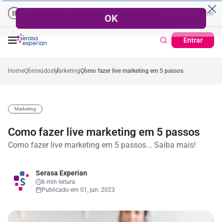
Empresas | Recuperação de Crédito
Cartão de Crédito | Cadastr
 no ano
5,4%
57,2%
Percentual no mês
53,7%
Percentual médio no ano
Entrar
Home
Conteúdos
Marketing
Como fazer live marketing em 5 passos
Marketing
Como fazer live marketing em 5 passos
Como fazer live marketing em 5 passos... Saiba mais!
Serasa Experian
6 min leitura
Publicado em 01, jun. 2023