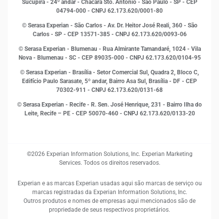
Sucupira - 24º andar - Chácara Sto. Antônio - São Paulo - SP - CEP
Leis e impostos
04794-000 - CNPJ 62.173.620/0001-80
Marketing
© Serasa Experian - São Carlos - Av. Dr. Heitor José Reali, 360 - São
MEI
Carlos - SP
- CEP 13571-385 - CNPJ 62.173.620/0093-06
Open Finance
© Serasa Experian - Blumenau - Rua Almirante Tamandaré, 1024 - Vila
Proteção de Dados
Nova - Blumenau - SC - CEP 89035-000 - CNPJ 62.173.620/0104-95
RH
© Serasa Experian - Brasília - Setor Comercial Sul, Quadra 2, Bloco C,
Sustentabilidade Corporativa
Edifício Paulo Sarasate, 5º andar, Bairro Asa Sul, Brasília - DF - CEP
70302-911 - CNPJ 62.173.620/0131-68
© Serasa Experian - Recife - R. Sen. José Henrique, 231 - Bairro Ilha do
Leite, Recife – PE - CEP 50070-460 - CNPJ 62.173.620/0133-20
©2026 Experian Information Solutions, Inc. Experian Marketing
Services. Todos os direitos reservados.
Experian e as marcas Experian usadas aqui são marcas de serviço ou
marcas registradas da Experian Information Solutions, Inc.
Outros produtos e nomes de empresas aqui mencionados são de
propriedade de seus respectivos proprietários.