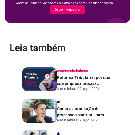
Aceito os Termos e Condições e autorizo o uso de meus dados de acordo
Quero me inscrever
Leia também
empreendedorismo
Reforma Tributária: por que
sua empresa precisa
3 min leitura
07, ago. 2026
começar a se preparar
agora?
rh
Como a automação de
processos contribui para
6 min leitura
07, ago. 2026
uma gestão pública mais
eficiente
rh