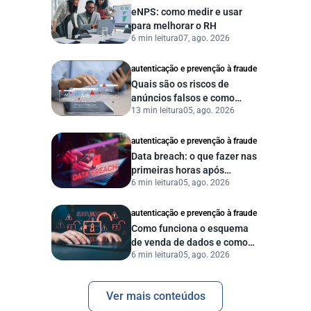
eNPS: como medir e usar
para melhorar o RH
6 min leitura
07, ago. 2026
autenticação e prevenção à fraude
Quais são os riscos de
anúncios falsos e como
13 min leitura
05, ago. 2026
proteger seu negócio?
autenticação e prevenção à fraude
Data breach: o que fazer nas
primeiras horas após
6 min leitura
05, ago. 2026
vazamento de dados?
autenticação e prevenção à fraude
Como funciona o esquema
de venda de dados e como
6 min leitura
05, ago. 2026
proteger sua empresa?
Ver mais conteúdos