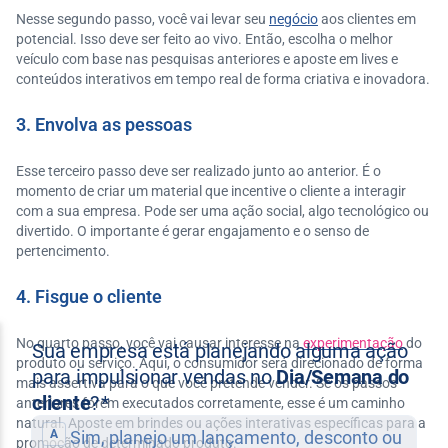
Nesse segundo passo, você vai levar seu
negócio
aos clientes em
potencial. Isso deve ser feito ao vivo. Então, escolha o melhor
veículo com base nas pesquisas anteriores e aposte em lives e
conteúdos interativos em tempo real de forma criativa e inovadora.
3. Envolva as pessoas
Esse terceiro passo deve ser realizado junto ao anterior. É o
momento de criar um material que incentive o cliente a interagir
com a sua empresa. Pode ser uma ação social, algo tecnológico ou
divertido. O importante é gerar engajamento e o senso de
pertencimento.
4. Fisgue o cliente
No quarto passo, você vai causar interesse na
experimentação
do
produto ou serviço. Aqui, o consumidor será direcionado de forma
mais assertiva para o que você pretende vender. Se os passos
anteriores forem executados corretamente, esse é um caminho
natural. Aposte em brindes ou ações interativas específicas para a
promoção de determinado produto.