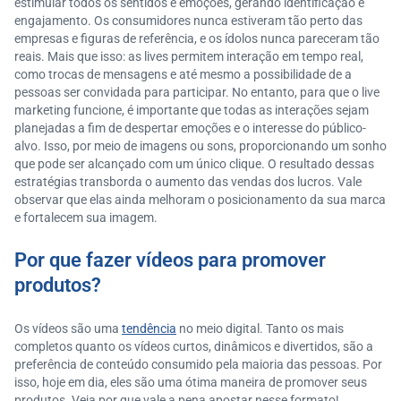
estimular todos os sentidos e emoções, gerando identificação e
engajamento. Os consumidores nunca estiveram tão perto das
empresas e figuras de referência, e os ídolos nunca pareceram tão
reais. Mais que isso: as lives permitem interação em tempo real,
como trocas de mensagens e até mesmo a possibilidade de a
pessoas ser convidada para participar. No entanto, para que o live
marketing funcione, é importante que todas as interações sejam
planejadas a fim de despertar emoções e o interesse do público-
alvo. Isso, por meio de imagens ou sons, proporcionando um sonho
que pode ser alcançado com um único clique. O resultado dessas
estratégias transborda o aumento das vendas dos lucros. Vale
observar que elas ainda melhoram o posicionamento da sua marca
e fortalecem sua imagem.
Por que fazer vídeos para promover
produtos?
Os vídeos são uma
tendência
no meio digital. Tanto os mais
completos quanto os vídeos curtos, dinâmicos e divertidos, são a
preferência de conteúdo consumido pela maioria das pessoas. Por
isso, hoje em dia, eles são uma ótima maneira de promover seus
produtos. Veja por que vale a pena apostar nesse formato!