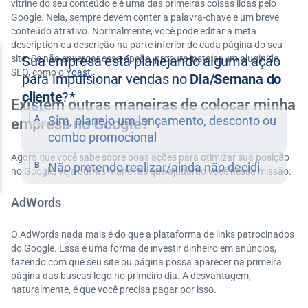
vitrine do seu conteúdo e é uma das primeiras coisas lidas pelo
Google. Nela, sempre devem conter a palavra-chave e um breve
conteúdo atrativo. Normalmente, você pode editar a meta
description ou descrição na parte inferior de cada página do seu
site. Se não enxergar essa opção, procure instalar um plugin de
SEO, como o
Yoast
.
Existem outras maneiras de colocar minha
empresa no Google?
Agora que você sabe sobre boas ações para otimizar sua posição
no Google, veja outras maneiras que ajudarão você nessa missão:
AdWords
O AdWords nada mais é do que a plataforma de links patrocinados
do Google. Essa é uma forma de investir dinheiro em anúncios,
fazendo com que seu site ou página possa aparecer na primeira
página das buscas logo no primeiro dia. A desvantagem,
naturalmente, é que você precisa pagar por isso.