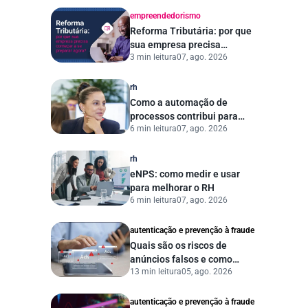
conscientização no
ambiente de trabalho
empreendedorismo
Reforma Tributária: por que
sua empresa precisa
3 min leitura
07, ago. 2026
começar a se preparar
agora?
rh
Como a automação de
processos contribui para
6 min leitura
07, ago. 2026
uma gestão pública mais
eficiente
rh
eNPS: como medir e usar
para melhorar o RH
6 min leitura
07, ago. 2026
autenticação e prevenção à fraude
Quais são os riscos de
anúncios falsos e como
13 min leitura
05, ago. 2026
proteger seu negócio?
autenticação e prevenção à fraude