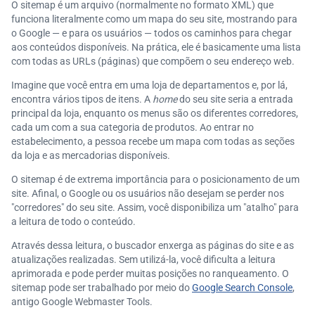
O sitemap é um arquivo (normalmente no formato XML) que
funciona literalmente como um mapa do seu site, mostrando para
o Google — e para os usuários — todos os caminhos para chegar
aos conteúdos disponíveis. Na prática, ele é basicamente uma lista
com todas as URLs (páginas) que compõem o seu endereço web.
Imagine que você entra em uma loja de departamentos e, por lá,
encontra vários tipos de itens. A
home
do seu site seria a entrada
principal da loja, enquanto os menus são os diferentes corredores,
cada um com a sua categoria de produtos. Ao entrar no
estabelecimento, a pessoa recebe um mapa com todas as seções
da loja e as mercadorias disponíveis.
O sitemap é de extrema importância para o posicionamento de um
site. Afinal, o Google ou os usuários não desejam se perder nos
"corredores" do seu site. Assim, você disponibiliza um "atalho" para
a leitura de todo o conteúdo.
Através dessa leitura, o buscador enxerga as páginas do site e as
atualizações realizadas. Sem utilizá-la, você dificulta a leitura
aprimorada e pode perder muitas posições no ranqueamento. O
sitemap pode ser trabalhado por meio do
Google Search Console
,
antigo Google Webmaster Tools.