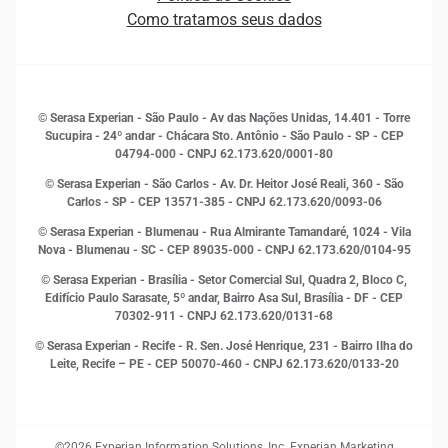
Quem somos
Estudos e Pesquisas
Como tratamos seus dados
Sala de Imprensa
Finanças
Sustentabilidade
Gestão de clientes e fornecedores
Histórias de sucesso
Indicadores Econômicos
© Serasa Experian - São Paulo - Av das Nações Unidas, 14.401 - Torre
Inovação e Tecnologia
Sucupira - 24º andar - Chácara Sto. Antônio - São Paulo - SP - CEP
Leis e impostos
04794-000 - CNPJ 62.173.620/0001-80
Marketing
© Serasa Experian - São Carlos - Av. Dr. Heitor José Reali, 360 - São
MEI
Carlos - SP
- CEP 13571-385 - CNPJ 62.173.620/0093-06
Open Finance
© Serasa Experian - Blumenau - Rua Almirante Tamandaré, 1024 - Vila
Proteção de Dados
Nova - Blumenau - SC - CEP 89035-000 - CNPJ 62.173.620/0104-95
RH
© Serasa Experian - Brasília - Setor Comercial Sul, Quadra 2, Bloco C,
Sustentabilidade Corporativa
Edifício Paulo Sarasate, 5º andar, Bairro Asa Sul, Brasília - DF - CEP
70302-911 - CNPJ 62.173.620/0131-68
© Serasa Experian - Recife - R. Sen. José Henrique, 231 - Bairro Ilha do
Leite, Recife – PE - CEP 50070-460 - CNPJ 62.173.620/0133-20
©2026 Experian Information Solutions, Inc. Experian Marketing