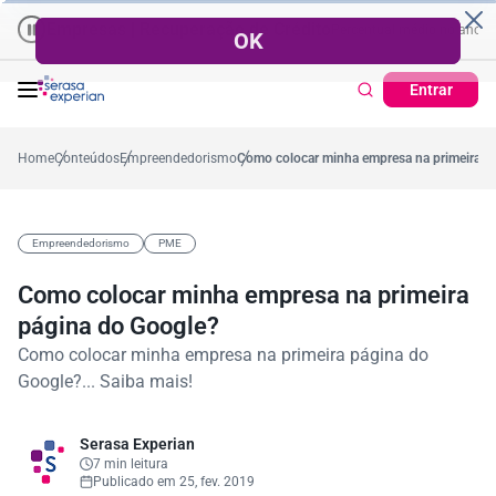
Empresas | Recuperação de Crédito
Cartão de Crédito | Cadastro Pos
o
%
57,2%
Percentual no mês
53,7%
Percentual médio no ano
38,
Entrar
Home
Conteúdos
Empreendedorismo
Como colocar minha empresa na primeira p
Empreendedorismo
PME
Como colocar minha empresa na primeira
página do Google?
Como colocar minha empresa na primeira página do
Google?... Saiba mais!
Serasa Experian
7 min leitura
Publicado em 25, fev. 2019