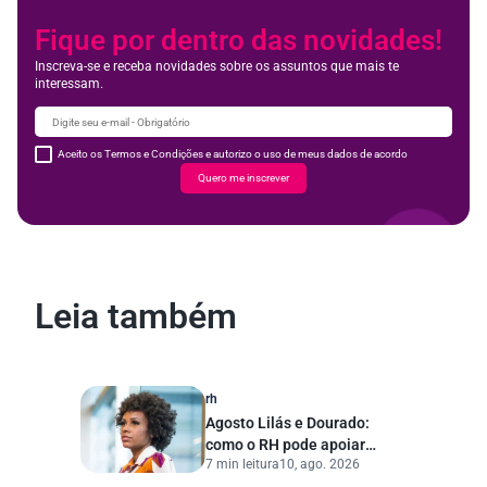
Fique por dentro das novidades!
Inscreva-se e receba novidades sobre os assuntos que mais te
interessam.
Aceito os Termos e Condições e autorizo o uso de meus dados de acordo
Quero me inscrever
Leia também
rh
Agosto Lilás e Dourado:
como o RH pode apoiar
7 min leitura
10, ago. 2026
campanhas de