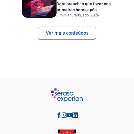
Data breach: o que fazer nas
primeiras horas após
6 min leitura
05, ago. 2026
vazamento de dados?
Ver mais conteúdos