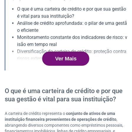
O que é uma carteira de crédito e por que sua gestão
é vital para sua instituição?
Análise de crédito aprofundada: o pilar de uma gestã
o eficiente
Monitoramento constante dos indicadores de risco: v
isão em tempo real
Diversificação da carteira de crédito: proteção contra
Ver Mais
riscos externos
Relacionamento proativo com o cliente: construindo
confiança e fidelidade
Métricas essenciais para a gestão de performance d
a carteira de crédito
O que é uma carteira de crédito e por que
Compliance e governança na gestão da carteira de cr
sua gestão é vital para sua instituição?
édito: pilares da sustentabilidade
Desafios e soluções na otimização da carteira de cré
A carteira de crédito representa o
conjunto de ativos de uma
dito
instituição financeira provenientes de operações de crédito
,
Inovações digitais: o futuro da gestão de carteira de
abrangendo diversos componentes como empréstimos pessoais,
crédito
financiamentos imobiliários, linhas de crédito empresariais, e