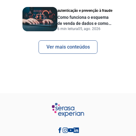
autenticação e prevenção à fraude
Como funciona o esquema
de venda de dados e como
6 min leitura
05, ago. 2026
proteger sua empresa?
Ver mais conteúdos