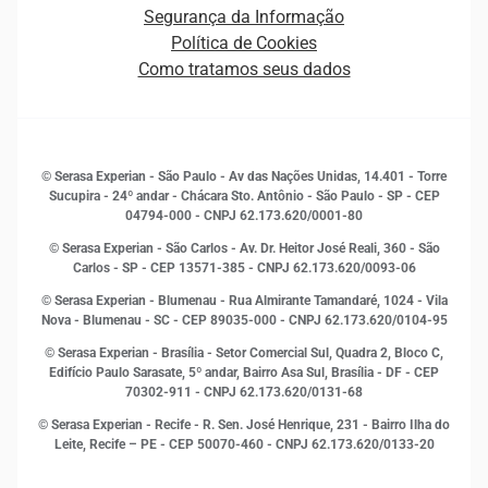
Ética e Compliance
Decisão
Segurança da Informação
Novas Marcas
Empreendedorismo
Política de Cookies
Quem somos
Estudos e Pesquisas
Como tratamos seus dados
Sala de Imprensa
Finanças
Sustentabilidade
Gestão de clientes e fornecedores
Histórias de sucesso
Indicadores Econômicos
© Serasa Experian - São Paulo - Av das Nações Unidas, 14.401 - Torre
Inovação e Tecnologia
Sucupira - 24º andar - Chácara Sto. Antônio - São Paulo - SP - CEP
Leis e impostos
04794-000 - CNPJ 62.173.620/0001-80
Marketing
© Serasa Experian - São Carlos - Av. Dr. Heitor José Reali, 360 - São
MEI
Carlos - SP
- CEP 13571-385 - CNPJ 62.173.620/0093-06
Open Finance
© Serasa Experian - Blumenau - Rua Almirante Tamandaré, 1024 - Vila
Proteção de Dados
Nova - Blumenau - SC - CEP 89035-000 - CNPJ 62.173.620/0104-95
RH
© Serasa Experian - Brasília - Setor Comercial Sul, Quadra 2, Bloco C,
Sustentabilidade Corporativa
Edifício Paulo Sarasate, 5º andar, Bairro Asa Sul, Brasília - DF - CEP
70302-911 - CNPJ 62.173.620/0131-68
© Serasa Experian - Recife - R. Sen. José Henrique, 231 - Bairro Ilha do
Leite, Recife – PE - CEP 50070-460 - CNPJ 62.173.620/0133-20