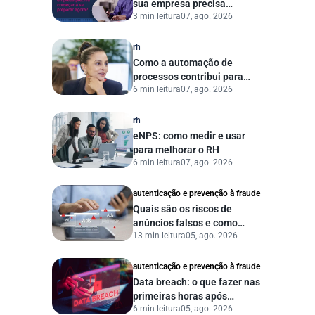
sua empresa precisa
3 min leitura
07, ago. 2026
começar a se preparar
agora?
rh
Como a automação de
processos contribui para
6 min leitura
07, ago. 2026
uma gestão pública mais
eficiente
rh
eNPS: como medir e usar
para melhorar o RH
6 min leitura
07, ago. 2026
autenticação e prevenção à fraude
Quais são os riscos de
anúncios falsos e como
13 min leitura
05, ago. 2026
proteger seu negócio?
autenticação e prevenção à fraude
Data breach: o que fazer nas
primeiras horas após
6 min leitura
05, ago. 2026
vazamento de dados?