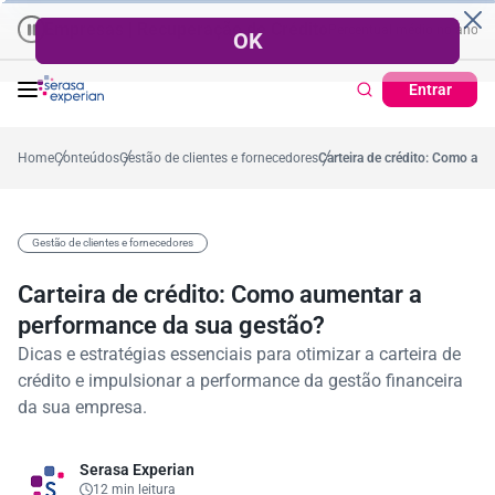
mpresas | Recuperação de Crédito
Cartão de Crédito | Cadastro Posi
o
57,2%
Percentual no mês
53,7%
Percentual médio no ano
38,7%
Per
Entrar
Home
Conteúdos
Gestão de clientes e fornecedores
Carteira de crédito: Como au
Gestão de clientes e fornecedores
Carteira de crédito: Como aumentar a
performance da sua gestão?
Dicas e estratégias essenciais para otimizar a carteira de
crédito e impulsionar a performance da gestão financeira
da sua empresa.
Serasa Experian
12 min leitura