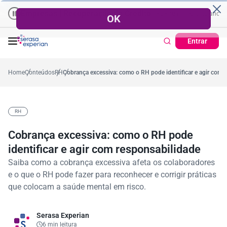
Empresas | Recuperação de Crédito
Cartão de Crédito | Cadastro Posi
o
57,2%
Percentual no mês
53,7%
Percentual médio no ano
38,7
Entrar
Home
Conteúdos
RH
Cobrança excessiva: como o RH pode identificar e agir com 
RH
Cobrança excessiva: como o RH pode
identificar e agir com responsabilidade
Saiba como a cobrança excessiva afeta os colaboradores
e o que o RH pode fazer para reconhecer e corrigir práticas
que colocam a saúde mental em risco.
Serasa Experian
6 min leitura