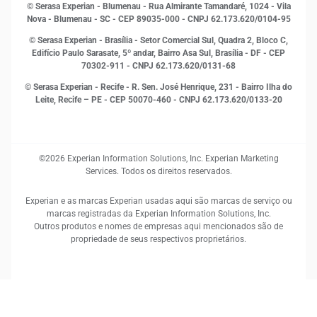
Open Finance
© Serasa Experian - Blumenau - Rua Almirante Tamandaré, 1024 - Vila
Proteção de Dados
Nova - Blumenau - SC - CEP 89035-000 - CNPJ 62.173.620/0104-95
RH
© Serasa Experian - Brasília - Setor Comercial Sul, Quadra 2, Bloco C,
Sustentabilidade Corporativa
Edifício Paulo Sarasate, 5º andar, Bairro Asa Sul, Brasília - DF - CEP
70302-911 - CNPJ 62.173.620/0131-68
© Serasa Experian - Recife - R. Sen. José Henrique, 231 - Bairro Ilha do
Leite, Recife – PE - CEP 50070-460 - CNPJ 62.173.620/0133-20
©2026 Experian Information Solutions, Inc. Experian Marketing
Services. Todos os direitos reservados.
Experian e as marcas Experian usadas aqui são marcas de serviço ou
marcas registradas da Experian Information Solutions, Inc.
Outros produtos e nomes de empresas aqui mencionados são de
propriedade de seus respectivos proprietários.