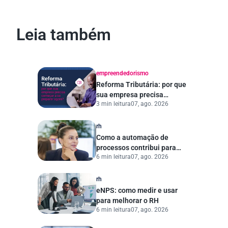
Leia também
empreendedorismo
Reforma Tributária: por que
sua empresa precisa
3 min leitura
07, ago. 2026
começar a se preparar
agora?
rh
Como a automação de
processos contribui para
6 min leitura
07, ago. 2026
uma gestão pública mais
eficiente
rh
eNPS: como medir e usar
para melhorar o RH
6 min leitura
07, ago. 2026