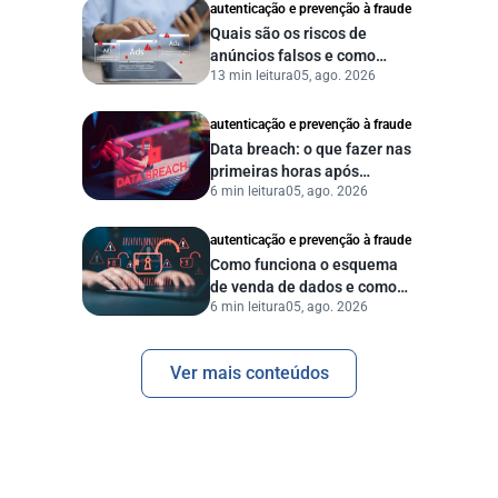
autenticação e prevenção à fraude
Quais são os riscos de
anúncios falsos e como
13 min leitura
05, ago. 2026
proteger seu negócio?
autenticação e prevenção à fraude
Data breach: o que fazer nas
primeiras horas após
6 min leitura
05, ago. 2026
vazamento de dados?
autenticação e prevenção à fraude
Como funciona o esquema
de venda de dados e como
6 min leitura
05, ago. 2026
proteger sua empresa?
Ver mais conteúdos