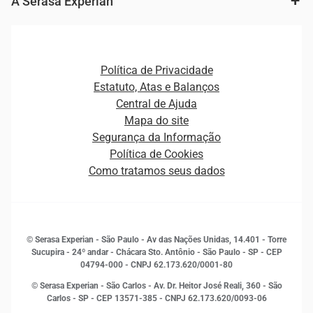
Cobrança e Recuperação de Dívidas
A Serasa Experian
Ver todo o conteúdo
Gestão de cliente e de portfólio
Agronegócio
Open Finance
Atualização Cadastral e Financeira para Pessoa Jurídica
Autenticação e Prevenção à Fraude
Pequenas e Médias Empresas
Canais de Atendimento
Carreiras
Plataformas e Motores de decisão
Política de Privacidade
Carreiras
Cobrança
Estatuto, Atas e Balanços
Distribuidores e representantes
Crédito
Central de Ajuda
Estrutura Organizacional
Curso Gratuito de Saúde Financeira
Mapa do site
Ética e Compliance
Decisão
Segurança da Informação
Novas Marcas
Empreendedorismo
Política de Cookies
Quem somos
Estudos e Pesquisas
Como tratamos seus dados
Sala de Imprensa
Finanças
Sustentabilidade
Gestão de clientes e fornecedores
Histórias de sucesso
Indicadores Econômicos
© Serasa Experian - São Paulo - Av das Nações Unidas, 14.401 - Torre
Inovação e Tecnologia
Sucupira - 24º andar - Chácara Sto. Antônio - São Paulo - SP - CEP
Leis e impostos
04794-000 - CNPJ 62.173.620/0001-80
Marketing
© Serasa Experian - São Carlos - Av. Dr. Heitor José Reali, 360 - São
MEI
Carlos - SP
- CEP 13571-385 - CNPJ 62.173.620/0093-06