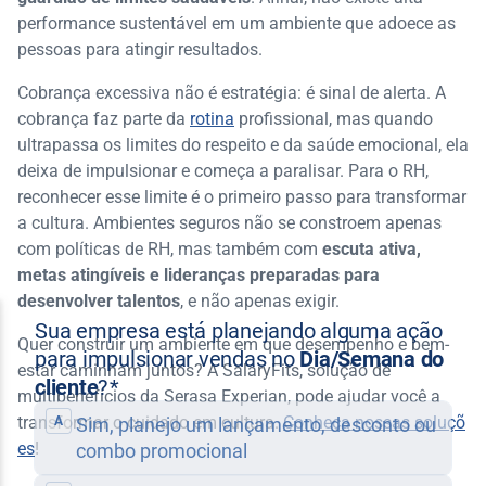
performance sustentável em um ambiente que adoece as
pessoas para atingir resultados.
Cobrança excessiva não é estratégia: é sinal de alerta. A
cobrança faz parte da
rotina
profissional, mas quando
ultrapassa os limites do respeito e da saúde emocional, ela
deixa de impulsionar e começa a paralisar. Para o RH,
reconhecer esse limite é o primeiro passo para transformar
a cultura. Ambientes seguros não se constroem apenas
com políticas de RH, mas também com
escuta ativa,
metas atingíveis e lideranças preparadas para
desenvolver talentos
, e não apenas exigir.
Quer construir um ambiente em que desempenho e bem-
estar caminham juntos? A SalaryFits, solução de
multibenefícios da Serasa Experian, pode ajudar você a
transformar o cuidado em cultura.
Conheça nossas soluçõ
es
!