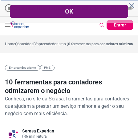
Empresas | Recuperação de Crédito
Cartão de Crédito | Cadastro P
 ano
57,2%
Percentual no mês
53,7%
Percentual médio no ano
38,7%
Entrar
Home
Conteúdos
Empreendedorismo
10 ferramentas para contadores otimizarem
Empreendedorismo
PME
10 ferramentas para contadores
otimizarem o negócio
Conheça, no site da Serasa, ferramentas para contadores
que ajudam a prestar um serviço melhor e a gerir o seu
negócio com mais eficiência.
Serasa Experian
6 min leitura