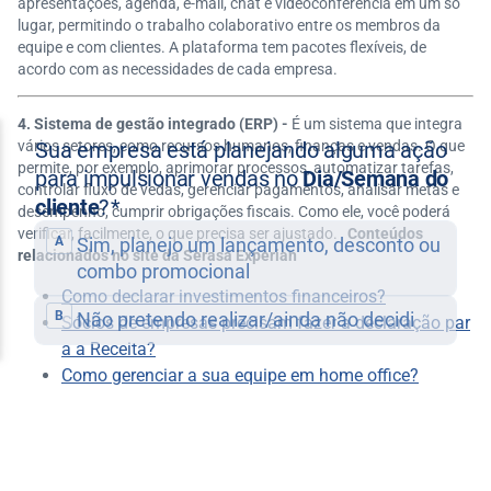
apresentações, agenda, e-mail, chat e videoconferência em um só
lugar, permitindo o trabalho colaborativo entre os membros da
equipe e com clientes. A plataforma tem pacotes flexíveis, de
acordo com as necessidades de cada empresa.
4. Sistema de gestão integrado (ERP) -
É um sistema que integra
vários setores, como recursos humanos, finanças e vendas
. O que
permite, por exemplo, aprimorar processos, automatizar tarefas,
controlar fluxo de vedas, gerenciar pagamentos, analisar metas e
desempenho, cumprir obrigações fiscais. Como ele, você poderá
verificar, facilmente, o que precisa ser ajustado.
Conteúdos
relacionados no site da Serasa Experian
Como declarar investimentos financeiros?
Sócios de empresas precisam fazer a declaração par
a a Receita?
Como gerenciar a sua equipe em home office?