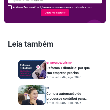
Aceito os Termos e Condições e autorizo o uso de meus dados de acordo
Quero me inscrever
Leia também
empreendedorismo
Reforma Tributária: por que
sua empresa precisa
3 min leitura
07, ago. 2026
começar a se preparar
agora?
rh
Como a automação de
processos contribui para
6 min leitura
07, ago. 2026
uma gestão pública mais
eficiente