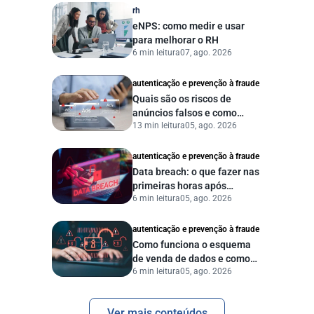
rh
eNPS: como medir e usar
para melhorar o RH
6 min leitura
07, ago. 2026
autenticação e prevenção à fraude
Quais são os riscos de
anúncios falsos e como
13 min leitura
05, ago. 2026
proteger seu negócio?
autenticação e prevenção à fraude
Data breach: o que fazer nas
primeiras horas após
6 min leitura
05, ago. 2026
vazamento de dados?
autenticação e prevenção à fraude
Como funciona o esquema
de venda de dados e como
6 min leitura
05, ago. 2026
proteger sua empresa?
Ver mais conteúdos