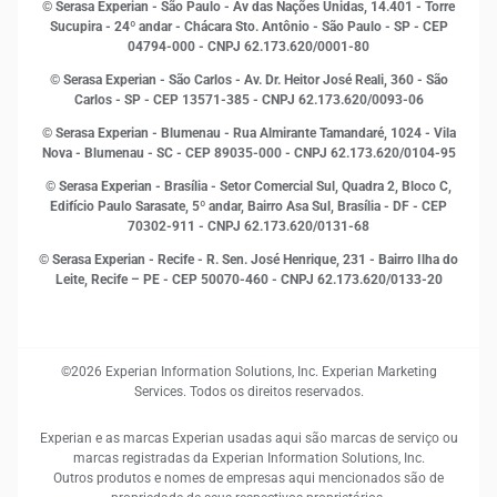
© Serasa Experian - São Paulo - Av das Nações Unidas, 14.401 - Torre
Inovação e Tecnologia
Sucupira - 24º andar - Chácara Sto. Antônio - São Paulo - SP - CEP
Leis e impostos
04794-000 - CNPJ 62.173.620/0001-80
Marketing
© Serasa Experian - São Carlos - Av. Dr. Heitor José Reali, 360 - São
MEI
Carlos - SP
- CEP 13571-385 - CNPJ 62.173.620/0093-06
Open Finance
© Serasa Experian - Blumenau - Rua Almirante Tamandaré, 1024 - Vila
Proteção de Dados
Nova - Blumenau - SC - CEP 89035-000 - CNPJ 62.173.620/0104-95
RH
© Serasa Experian - Brasília - Setor Comercial Sul, Quadra 2, Bloco C,
Sustentabilidade Corporativa
Edifício Paulo Sarasate, 5º andar, Bairro Asa Sul, Brasília - DF - CEP
70302-911 - CNPJ 62.173.620/0131-68
© Serasa Experian - Recife - R. Sen. José Henrique, 231 - Bairro Ilha do
Leite, Recife – PE - CEP 50070-460 - CNPJ 62.173.620/0133-20
©2026 Experian Information Solutions, Inc. Experian Marketing
Services. Todos os direitos reservados.
Experian e as marcas Experian usadas aqui são marcas de serviço ou
marcas registradas da Experian Information Solutions, Inc.
Outros produtos e nomes de empresas aqui mencionados são de