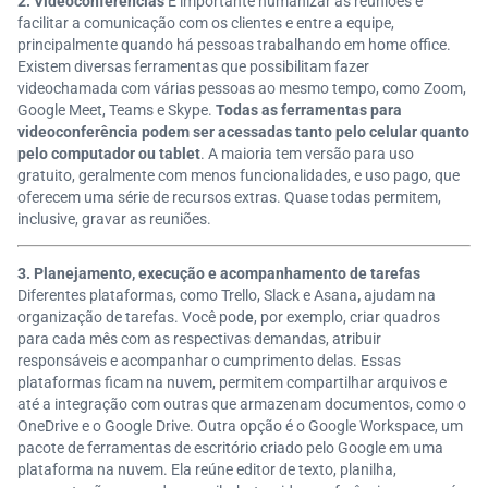
2. Videoconferências
É importante humanizar as reuniões e
facilitar a comunicação com os clientes e entre a equipe,
principalmente quando há pessoas trabalhando em home office.
Existem diversas ferramentas que possibilitam fazer
videochamada com várias pessoas ao mesmo tempo, como Zoom,
Google Meet, Teams e Skype.
Todas as ferramentas para
videoconferência podem ser acessadas tanto pelo celular quanto
pelo computador ou tablet
. A maioria tem versão para uso
gratuito, geralmente com menos funcionalidades, e uso pago, que
oferecem uma série de recursos extras. Quase todas permitem,
inclusive, gravar as reuniões.
3. Planejamento, execução e acompanhamento de tarefas
Diferentes plataformas
, como Trello, Slack e Asana
,
ajudam na
organização de tarefas. Você pod
e
, por exemplo, criar quadros
para cada mês com as respectivas demandas,
atribuir
responsáveis e acompanhar o cumprimento delas
. Essas
plataformas ficam na nuvem, permitem compartilhar arquivos e
até a integração com outras que armazenam documentos, como o
OneDrive e o Google Drive.
Outra opção é o Google Workspace, um
pacote de ferramentas de escritório criado pelo Google em uma
plataforma na nuvem. Ela reúne editor de texto, planilha,