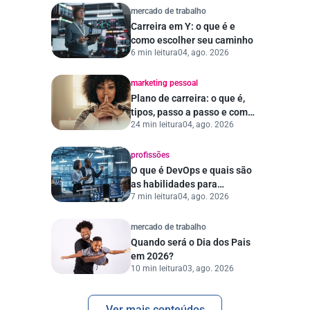
mercado de trabalho
Carreira em Y: o que é e
como escolher seu caminho
6 min leitura
04, ago. 2026
marketing pessoal
Plano de carreira: o que é,
tipos, passo a passo e como
24 min leitura
04, ago. 2026
escolher a empresa ideal
profissões
O que é DevOps e quais são
as habilidades para
7 min leitura
04, ago. 2026
trabalhar na área
mercado de trabalho
Quando será o Dia dos Pais
em 2026?
10 min leitura
03, ago. 2026
Ver mais conteúdos