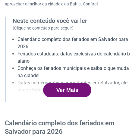
aproveitar o melhor da cidade e da Bahia. Confira!
Neste conteúdo você vai ler
(Clique no conteúdo para seguir)
Calendário completo dos feriados em Salvador para
2026
Feriados estaduais: datas exclusivas do calendário b
aiano
Conheça os feriados municipais e saiba o que muda
na cidade!
Datas comemorativas importantes em Salvador, alé
Ver Mais
m dos feriados
Impactos dos feriados no mercado de trabalho em S
alvador
Como organizar seu orçamento para aproveitar os fe
riados?
Calendário completo dos feriados em
Eventos culturais e passeios para realizar durante os
Salvador para 2026
feriados de 2026