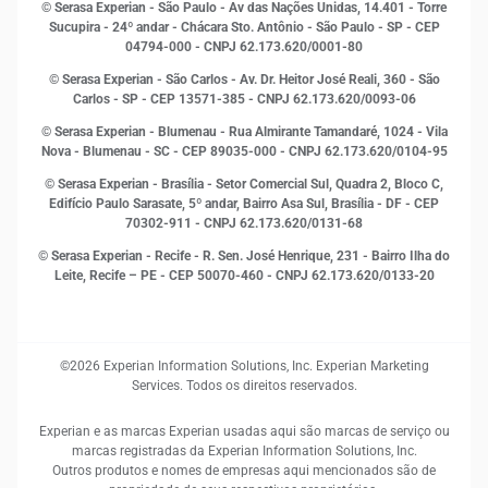
© Serasa Experian - São Paulo - Av das Nações Unidas, 14.401 - Torre
Inovação e Tecnologia
Sucupira - 24º andar - Chácara Sto. Antônio - São Paulo - SP - CEP
Leis e impostos
04794-000 - CNPJ 62.173.620/0001-80
Marketing
© Serasa Experian - São Carlos - Av. Dr. Heitor José Reali, 360 - São
MEI
Carlos - SP
- CEP 13571-385 - CNPJ 62.173.620/0093-06
Open Finance
© Serasa Experian - Blumenau - Rua Almirante Tamandaré, 1024 - Vila
Proteção de Dados
Nova - Blumenau - SC - CEP 89035-000 - CNPJ 62.173.620/0104-95
RH
© Serasa Experian - Brasília - Setor Comercial Sul, Quadra 2, Bloco C,
Sustentabilidade Corporativa
Edifício Paulo Sarasate, 5º andar, Bairro Asa Sul, Brasília - DF - CEP
70302-911 - CNPJ 62.173.620/0131-68
© Serasa Experian - Recife - R. Sen. José Henrique, 231 - Bairro Ilha do
Leite, Recife – PE - CEP 50070-460 - CNPJ 62.173.620/0133-20
©2026 Experian Information Solutions, Inc. Experian Marketing
Services. Todos os direitos reservados.
Experian e as marcas Experian usadas aqui são marcas de serviço ou
marcas registradas da Experian Information Solutions, Inc.
Outros produtos e nomes de empresas aqui mencionados são de