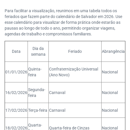
Confira nossas vagas de trabalho e faça parte do no
Para facilitar a visualização, reunimos em uma tabela todos os
sso time!
feriados que fazem parte do calendário de Salvador em 2026. Use
esse calendário para visualizar de forma prática onde estarão as
pausas ao longo de todo o ano, permitindo organizar viagens,
agendas de trabalho e compromissos familiares.
Dia da
Data
Feriado
Abrangência
semana
Quinta-
Confraternização Universal
01/01/2026
Nacional
feira
(Ano Novo)
Segunda-
16/02/2026
Carnaval
Nacional
feira
17/02/2026
Terça-feira
Carnaval
Nacional
Quarta-
18/02/2026
Quarta-feira de Cinzas
Nacional