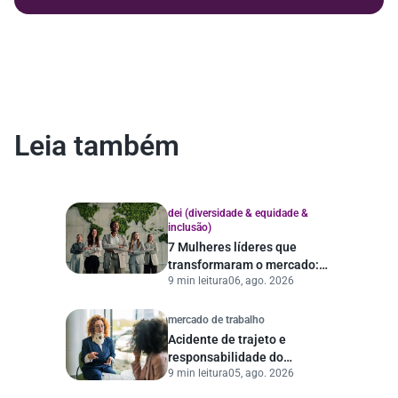
Leia também
dei (diversidade & equidade &
inclusão)
7 Mulheres líderes que
transformaram o mercado:
9 min leitura
06, ago. 2026
histórias e lições
mercado de trabalho
Acidente de trajeto e
responsabilidade do
9 min leitura
05, ago. 2026
empregador