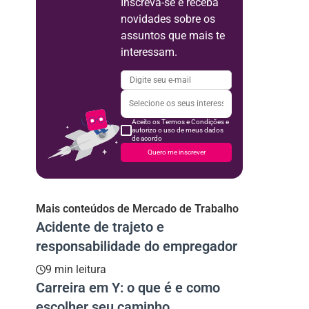
Inscreva-se e receba
novidades sobre os
assuntos que mais te
interessam.
Aceito os Termos e Condições e
autorizo o uso de meus dados
de acordo
Quero me inscrever
Mais conteúdos de Mercado de Trabalho
Acidente de trajeto e
responsabilidade do empregador
9 min leitura
Carreira em Y: o que é e como
escolher seu caminho