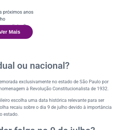
os próximos anos
lho
os paulistas?
Ver Mais
Ibirapuera
ão e bem-estar caminham juntos!
adual ou nacional?
memorada exclusivamente no estado de São Paulo por
 homenagem à Revolução Constitucionalista de 1932.
leiro escolha uma data histórica relevante para ser
olha recaiu sobre o dia 9 de julho devido à importância
o estado.