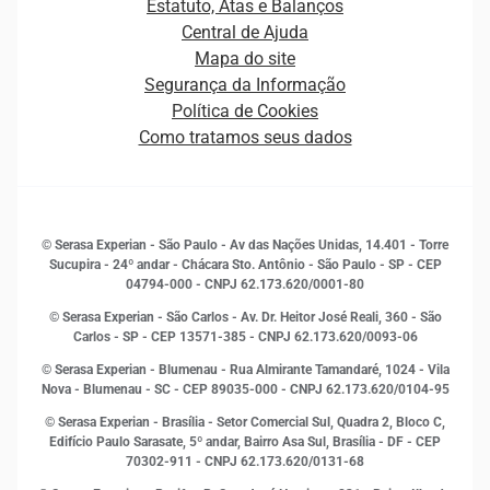
Estatuto, Atas e Balanços
Distribuidores e representantes
Crédito
Central de Ajuda
Estrutura Organizacional
Curso Gratuito de Saúde Financeira
Mapa do site
Ética e Compliance
Decisão
Segurança da Informação
Novas Marcas
Empreendedorismo
Política de Cookies
Quem somos
Estudos e Pesquisas
Como tratamos seus dados
Sala de Imprensa
Finanças
Sustentabilidade
Gestão de clientes e fornecedores
Histórias de sucesso
Indicadores Econômicos
© Serasa Experian - São Paulo - Av das Nações Unidas, 14.401 - Torre
Inovação e Tecnologia
Sucupira - 24º andar - Chácara Sto. Antônio - São Paulo - SP - CEP
Leis e impostos
04794-000 - CNPJ 62.173.620/0001-80
Marketing
© Serasa Experian - São Carlos - Av. Dr. Heitor José Reali, 360 - São
MEI
Carlos - SP
- CEP 13571-385 - CNPJ 62.173.620/0093-06
Open Finance
© Serasa Experian - Blumenau - Rua Almirante Tamandaré, 1024 - Vila
Proteção de Dados
Nova - Blumenau - SC - CEP 89035-000 - CNPJ 62.173.620/0104-95
RH
© Serasa Experian - Brasília - Setor Comercial Sul, Quadra 2, Bloco C,
Sustentabilidade Corporativa
Edifício Paulo Sarasate, 5º andar, Bairro Asa Sul, Brasília - DF - CEP
70302-911 - CNPJ 62.173.620/0131-68