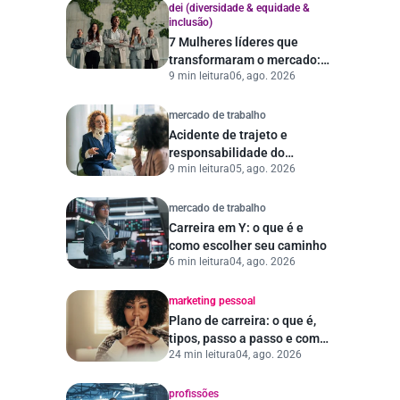
dei (diversidade & equidade &
inclusão)
7 Mulheres líderes que
transformaram o mercado:
9 min leitura
06, ago. 2026
histórias e lições
mercado de trabalho
Acidente de trajeto e
responsabilidade do
9 min leitura
05, ago. 2026
empregador
mercado de trabalho
Carreira em Y: o que é e
como escolher seu caminho
6 min leitura
04, ago. 2026
marketing pessoal
Plano de carreira: o que é,
tipos, passo a passo e como
24 min leitura
04, ago. 2026
escolher a empresa ideal
profissões