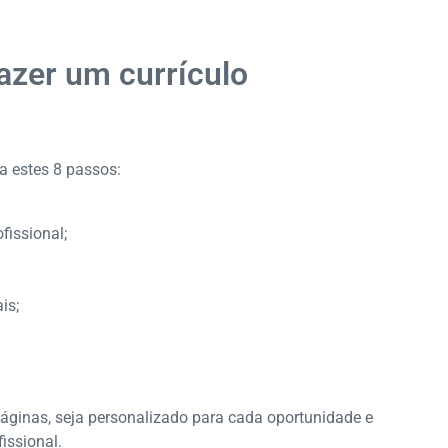
a profissional
izam o currículo
azer um currículo
 currículo em menos de 30 segundos?
o
ga estes 8 passos:
nda está trabalhando
fissional;
is;
páginas, seja personalizado para cada oportunidade e
issional.