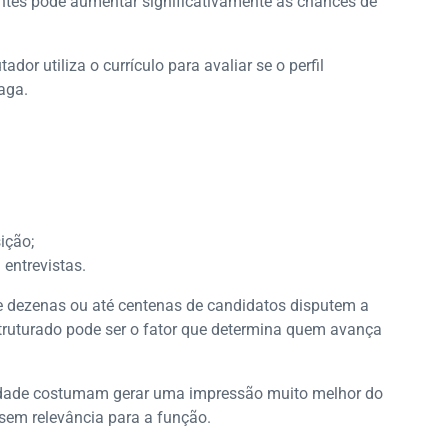
ntes pode aumentar significativamente as chances de
or utiliza o currículo para avaliar se o perfil
aga.
ição;
entrevistas.
e dezenas ou até centenas de candidatos disputem a
truturado pode ser o fator que determina quem avança
tividade costumam gerar uma impressão muito melhor do
sem relevância para a função.