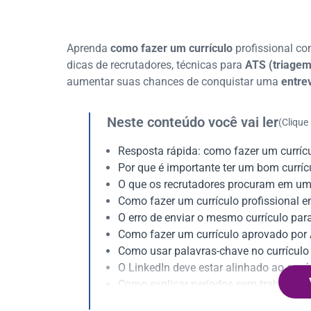
Aprenda
como fazer um currículo
profissional co
dicas de recrutadores, técnicas para
ATS (triagem
aumentar suas chances de conquistar uma
entre
Neste conteúdo você vai ler
(Clique
Resposta rápida: como fazer um currícu
Por que é importante ter um bom curríc
O que os recrutadores procuram em um 
Como fazer um currículo profissional 
O erro de enviar o mesmo currículo par
Como fazer um currículo aprovado por
Como usar palavras-chave no currículo
O LinkedIn deve estar alinhado ao currí
Como explicar períodos sem trabalhar
Qual é a melhor formatação para um cu