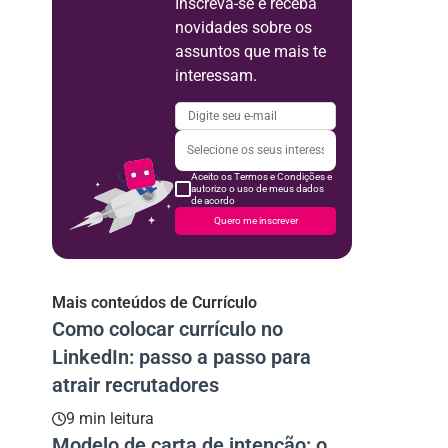
Inscreva-se e receba
novidades sobre os
assuntos que mais te
interessam.
Aceito os Termos e Condições e
autorizo o uso de meus dados
de acordo
Quero me inscrever
Mais conteúdos de Currículo
Como colocar currículo no
LinkedIn: passo a passo para
atrair recrutadores
9 min leitura
Modelo de carta de intenção: o