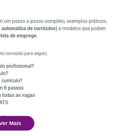
m um passo a passo completo, exemplos práticos,
 automática de currículos)
e modelos que podem
vista de emprego
.
 no conteúdo para seguir)
lo profissional?
ulo?
currículo?
em 8 passos
a todas as vagas
 ATS
culo
Ver Mais
rrículo?