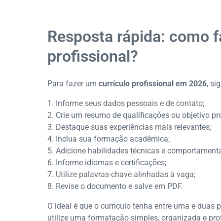
Tipos de currículo
Como fazer um currículo sem experiênci
Informações complementares que valor
Resposta rápida: como f
O que faz um recrutador descartar um
profissional?
Exemplo de currículo pronto
Diferenciais que valorizam um currícul
O que não colocar no currículo
Para fazer um
currículo profissional em 2026
, si
Como colocar no currículo que você ai
Como enviar seu currículo por e-mail
Informe seus dados pessoais e de contato;
Checklist antes de enviar seu currículo
Crie um resumo de qualificações ou objetivo pro
Conheça as vagas abertas
Destaque suas experiências mais relevantes;
Conclusão
Inclua sua formação acadêmica;
Perguntas frequentes
Adicione habilidades técnicas e comportamenta
Informe idiomas e certificações;
Utilize palavras-chave alinhadas à vaga;
Revise o documento e salve em PDF.
O ideal é que o currículo tenha entre uma e duas 
utilize uma formatação simples, organizada e prof