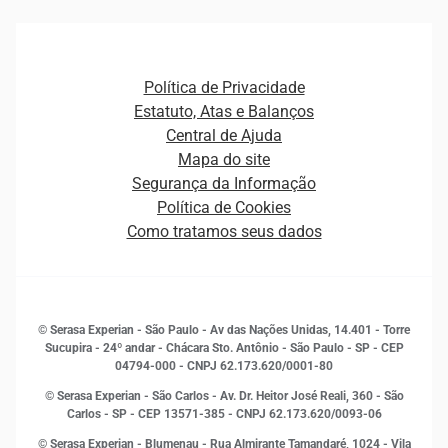
Ver todo o conteúdo
Gestão de cliente e de portfólio
Agronegócio
Open Finance
Atualização Cadastral e Financeira para Pessoa Jurídica
Autenticação e Prevenção à Fraude
Pequenas e Médias Empresas
Canais de Atendimento
Carreiras
Plataformas e Motores de decisão
Política de Privacidade
Carreiras
Cobrança
Estatuto, Atas e Balanços
Distribuidores e representantes
Crédito
Central de Ajuda
Estrutura Organizacional
Curso Gratuito de Saúde Financeira
Mapa do site
Ética e Compliance
Decisão
Segurança da Informação
Novas Marcas
Empreendedorismo
Política de Cookies
Quem somos
Estudos e Pesquisas
Como tratamos seus dados
Sala de Imprensa
Finanças
Sustentabilidade
Gestão de clientes e fornecedores
Histórias de sucesso
Indicadores Econômicos
© Serasa Experian - São Paulo - Av das Nações Unidas, 14.401 - Torre
Inovação e Tecnologia
Sucupira - 24º andar - Chácara Sto. Antônio - São Paulo - SP - CEP
Leis e impostos
04794-000 - CNPJ 62.173.620/0001-80
Marketing
© Serasa Experian - São Carlos - Av. Dr. Heitor José Reali, 360 - São
MEI
Carlos - SP
- CEP 13571-385 - CNPJ 62.173.620/0093-06
Open Finance
© Serasa Experian - Blumenau - Rua Almirante Tamandaré, 1024 - Vila