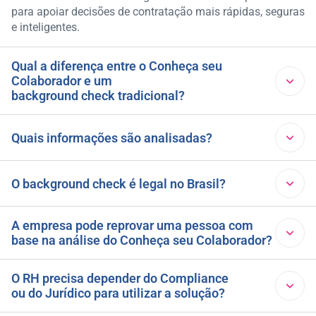
para apoiar decisões de contratação mais rápidas, seguras
e inteligentes.
Qual a diferença entre o Conheça seu
Colaborador e um
background check tradicional?
Enquanto soluções tradicionais entregam dados brutos
Quais informações são analisadas?
para análise manual, o Conheça seu Colaborador organiza,
interpreta e contextualiza as informações encontradas,
A solução consolida dados cadastrais, histórico
facilitando a tomada de decisão pelo RH.
O background check é legal no Brasil?
profissional, exposição jurídica, exposição na mídia,
indicadores financeiros, dados societários, listas restritivas
Sim. O background check é uma prática permitida no
A empresa pode reprovar uma pessoa com
e potenciais conflitos de interesse.
base na análise do Conheça seu Colaborador?
Brasil quando realizado em conformidade com a
legislação vigente, incluindo a Lei Geral de Proteção de
Dados (LGPD). A análise deve ter uma finalidade legítima,
O Conheça seu Colaborador é uma ferramenta de apoio à
O RH precisa depender do Compliance
utilizar informações adequadas ao contexto da avaliação
ou do Jurídico para utilizar a solução?
tomada de decisão. A solução reúne e interpreta
e respeitar os direitos do candidato ou colaborador.
informações relevantes para processos de contratação,