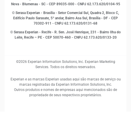
Proteção de Dados
Nova - Blumenau - SC - CEP 89035-000 - CNPJ 62.173.620/0104-95
RH
© Serasa Experian - Brasília - Setor Comercial Sul, Quadra 2, Bloco C,
Sustentabilidade Corporativa
Edifício Paulo Sarasate, 5º andar, Bairro Asa Sul, Brasília - DF - CEP
70302-911 - CNPJ 62.173.620/0131-68
© Serasa Experian - Recife - R. Sen. José Henrique, 231 - Bairro Ilha do
Leite, Recife – PE - CEP 50070-460 - CNPJ 62.173.620/0133-20
©2026 Experian Information Solutions, Inc. Experian Marketing
Services. Todos os direitos reservados.
Experian e as marcas Experian usadas aqui são marcas de serviço ou
marcas registradas da Experian Information Solutions, Inc.
Outros produtos e nomes de empresas aqui mencionados são de
propriedade de seus respectivos proprietários.