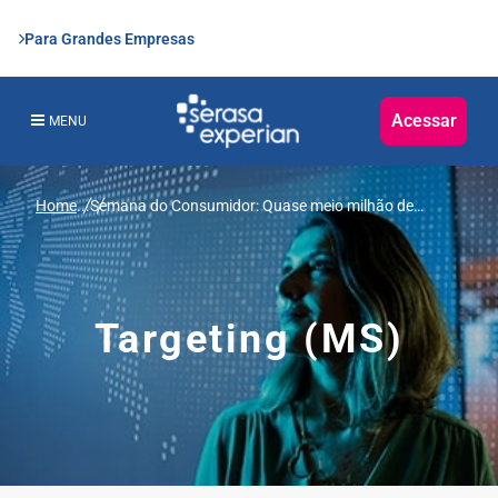
Para Grandes Empresas
Acessar
MENU
Home
...
Semana do Consumidor: Quase meio milhão de
brasileiros tendem a comprar artigos de moda com
frequência na internet, revela pesquisa da Serasa
Experian
Targeting (MS)