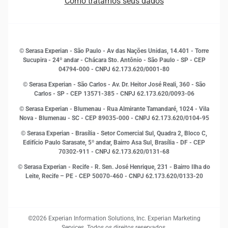
Como tratamos seus dados
Sala de Imprensa
Finanças
Sustentabilidade
Gestão de clientes e fornecedores
Histórias de sucesso
Indicadores Econômicos
© Serasa Experian - São Paulo - Av das Nações Unidas, 14.401 - Torre
Inovação e Tecnologia
Sucupira - 24º andar - Chácara Sto. Antônio - São Paulo - SP - CEP
Leis e impostos
04794-000 - CNPJ 62.173.620/0001-80
Marketing
© Serasa Experian - São Carlos - Av. Dr. Heitor José Reali, 360 - São
MEI
Carlos - SP
- CEP 13571-385 - CNPJ 62.173.620/0093-06
Open Finance
© Serasa Experian - Blumenau - Rua Almirante Tamandaré, 1024 - Vila
Proteção de Dados
Nova - Blumenau - SC - CEP 89035-000 - CNPJ 62.173.620/0104-95
RH
© Serasa Experian - Brasília - Setor Comercial Sul, Quadra 2, Bloco C,
Sustentabilidade Corporativa
Edifício Paulo Sarasate, 5º andar, Bairro Asa Sul, Brasília - DF - CEP
70302-911 - CNPJ 62.173.620/0131-68
© Serasa Experian - Recife - R. Sen. José Henrique, 231 - Bairro Ilha do
Leite, Recife – PE - CEP 50070-460 - CNPJ 62.173.620/0133-20
©2026 Experian Information Solutions, Inc. Experian Marketing
Services. Todos os direitos reservados.