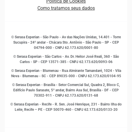
Política de Cookies
Quem somos
Estudos e Pesquisas
Como tratamos seus dados
Sala de Imprensa
Finanças
Sustentabilidade
Gestão de clientes e fornecedores
Histórias de sucesso
Indicadores Econômicos
© Serasa Experian - São Paulo - Av das Nações Unidas, 14.401 - Torre
Inovação e Tecnologia
Sucupira - 24º andar - Chácara Sto. Antônio - São Paulo - SP - CEP
Leis e impostos
04794-000 - CNPJ 62.173.620/0001-80
Marketing
© Serasa Experian - São Carlos - Av. Dr. Heitor José Reali, 360 - São
MEI
Carlos - SP
- CEP 13571-385 - CNPJ 62.173.620/0093-06
Open Finance
© Serasa Experian - Blumenau - Rua Almirante Tamandaré, 1024 - Vila
Proteção de Dados
Nova - Blumenau - SC - CEP 89035-000 - CNPJ 62.173.620/0104-95
RH
© Serasa Experian - Brasília - Setor Comercial Sul, Quadra 2, Bloco C,
Sustentabilidade Corporativa
Edifício Paulo Sarasate, 5º andar, Bairro Asa Sul, Brasília - DF - CEP
70302-911 - CNPJ 62.173.620/0131-68
© Serasa Experian - Recife - R. Sen. José Henrique, 231 - Bairro Ilha do
Leite, Recife – PE - CEP 50070-460 - CNPJ 62.173.620/0133-20