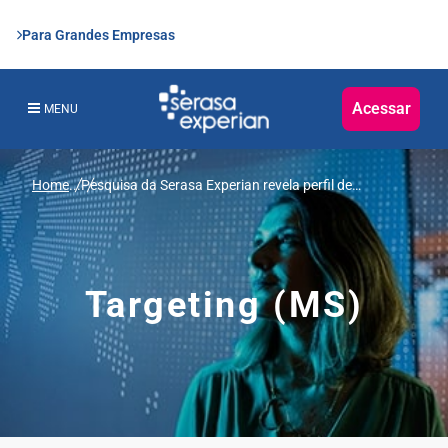
Para Grandes Empresas
Acessar
MENU
Home
...
Pesquisa da Serasa Experian revela perfil de
consumidores de streaming Brasil
Targeting (MS)