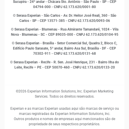
Sucupira - 24º andar - Chácara Sto. Antônio - São Paulo - SP - CEP
Leis e impostos
04794-000 - CNPJ 62.173.620/0001-80
Marketing
© Serasa Experian - São Carlos - Av. Dr. Heitor José Reali, 360 - São
MEI
Carlos - SP
- CEP 13571-385 - CNPJ 62.173.620/0093-06
Open Finance
© Serasa Experian - Blumenau - Rua Almirante Tamandaré, 1024 - Vila
Proteção de Dados
Nova - Blumenau - SC - CEP 89035-000 - CNPJ 62.173.620/0104-95
RH
© Serasa Experian - Brasília - Setor Comercial Sul, Quadra 2, Bloco C,
Sustentabilidade Corporativa
Edifício Paulo Sarasate, 5º andar, Bairro Asa Sul, Brasília - DF - CEP
70302-911 - CNPJ 62.173.620/0131-68
© Serasa Experian - Recife - R. Sen. José Henrique, 231 - Bairro Ilha do
Leite, Recife – PE - CEP 50070-460 - CNPJ 62.173.620/0133-20
©2026 Experian Information Solutions, Inc. Experian Marketing
Services. Todos os direitos reservados.
Experian e as marcas Experian usadas aqui são marcas de serviço ou
marcas registradas da Experian Information Solutions, Inc.
Outros produtos e nomes de empresas aqui mencionados são de
propriedade de seus respectivos proprietários.