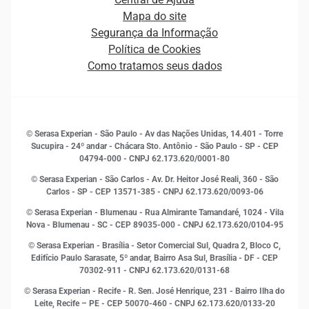
Estrutura Organizacional
Curso Gratuito de Saúde Financeira
Mapa do site
Ética e Compliance
Decisão
Segurança da Informação
Novas Marcas
Empreendedorismo
Política de Cookies
Quem somos
Estudos e Pesquisas
Como tratamos seus dados
Sala de Imprensa
Finanças
Sustentabilidade
Gestão de clientes e fornecedores
Histórias de sucesso
Indicadores Econômicos
© Serasa Experian - São Paulo - Av das Nações Unidas, 14.401 - Torre
Inovação e Tecnologia
Sucupira - 24º andar - Chácara Sto. Antônio - São Paulo - SP - CEP
Leis e impostos
04794-000 - CNPJ 62.173.620/0001-80
Marketing
© Serasa Experian - São Carlos - Av. Dr. Heitor José Reali, 360 - São
MEI
Carlos - SP
- CEP 13571-385 - CNPJ 62.173.620/0093-06
Open Finance
© Serasa Experian - Blumenau - Rua Almirante Tamandaré, 1024 - Vila
Proteção de Dados
Nova - Blumenau - SC - CEP 89035-000 - CNPJ 62.173.620/0104-95
RH
© Serasa Experian - Brasília - Setor Comercial Sul, Quadra 2, Bloco C,
Sustentabilidade Corporativa
Edifício Paulo Sarasate, 5º andar, Bairro Asa Sul, Brasília - DF - CEP
70302-911 - CNPJ 62.173.620/0131-68
© Serasa Experian - Recife - R. Sen. José Henrique, 231 - Bairro Ilha do
Leite, Recife – PE - CEP 50070-460 - CNPJ 62.173.620/0133-20