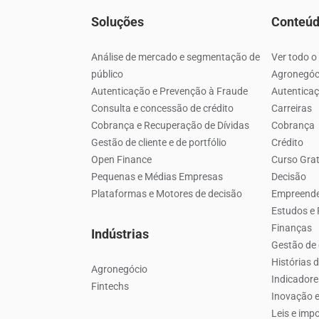
Soluções
Conteú
Análise de mercado e segmentação de
Ver todo o
público
Agronegóc
Autenticação e Prevenção à Fraude
Autenticaç
Consulta e concessão de crédito
Carreiras
Cobrança e Recuperação de Dívidas
Cobrança
Gestão de cliente e de portfólio
Crédito
Open Finance
Curso Grat
Pequenas e Médias Empresas
Decisão
Plataformas e Motores de decisão
Empreend
Estudos e
Finanças
Indústrias
Gestão de 
Histórias 
Agronegócio
Indicador
Fintechs
Inovação e
Leis e imp