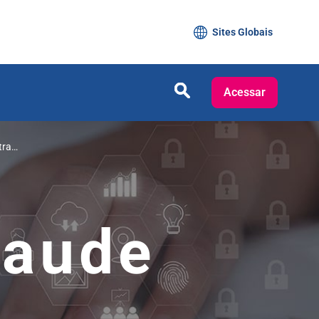
Sites Globais
Acessar
tra
raude