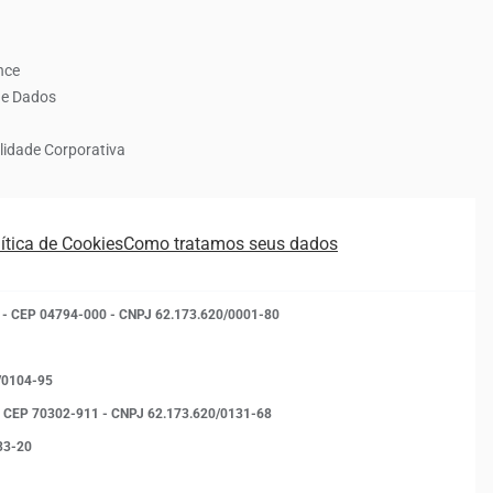
nce
de Dados
lidade Corporativa
ítica de Cookies
Como tratamos seus dados
- SP - CEP 04794-000 - CNPJ 62.173.620/0001-80
0/0104-95
 - DF - CEP 70302-911 - CNPJ 62.173.620/0131-68
133-20