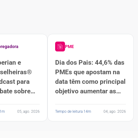
regadora
PME
erian e
Dia dos Pais: 44,6% das
selheiras®
PMEs que apostam na
dcast para
data têm como principal
bate sobre
objetivo aumentar as
feminina e
vendas, aponta
pesquisa da Serasa
11m
05, ago. 2026
Tempo de leitura 14m
04, ago. 2026
Experian