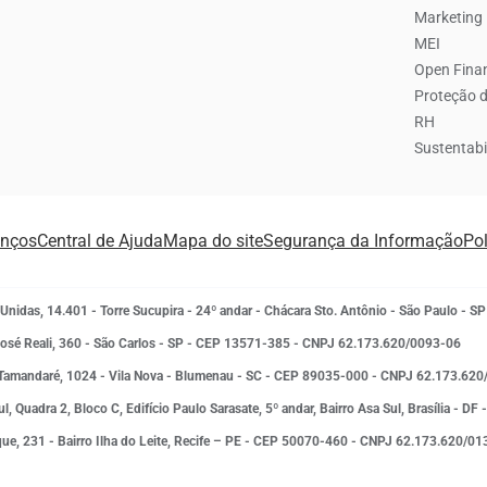
Marketing
MEI
Open Fina
Proteção 
RH
Sustentabi
anços
Central de Ajuda
Mapa do site
Segurança da Informação
Pol
 Unidas, 14.401 - Torre Sucupira - 24º andar - Chácara Sto. Antônio - São Paulo 
José Reali, 360 - São Carlos - SP
- CEP 13571-385 - CNPJ 62.173.620/0093-06
e Tamandaré, 1024 - Vila Nova - Blumenau - SC - CEP 89035-000 - CNPJ 62.173.62
Sul, Quadra 2, Bloco C, Edifício Paulo Sarasate, 5º andar, Bairro Asa Sul, Brasília
ique, 231 - Bairro Ilha do Leite, Recife – PE - CEP 50070-460 - CNPJ 62.173.620/0