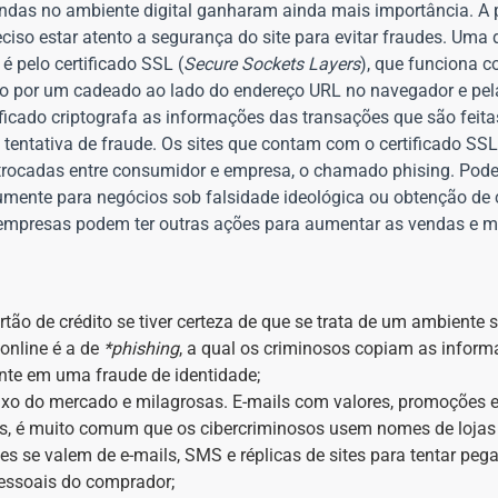
ndas no ambiente digital ganharam ainda mais importância. A p
reciso estar atento a segurança do site para evitar fraudes. Um
é pelo certificado SSL (
Secure Sockets Layers
), que funciona
ado por um cadeado ao lado do endereço URL no navegador e pela
rtificado criptografa as informações das transações que são feit
tentativa de fraude. Os sites que contam com o certificado SS
 trocadas entre consumidor e empresa, o chamado phising. Pod
ente para negócios sob falsidade ideológica ou obtenção de
as empresas podem ter outras ações para aumentar as vendas e m
tão de crédito se tiver certeza de que se trata de um ambiente
 online é a de
*phishing
, a qual os criminosos copiam as infor
ente em uma fraude de identidade;
ixo do mercado e milagrosas. E-mails com valores, promoções 
, é muito comum que os cibercriminosos usem nomes de lojas
es se valem de e-mails, SMS e réplicas de sites para tentar peg
pessoais do comprador;