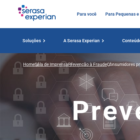
Para você
Para Pequenas e
Soluções
A Serasa Experian
Conteúd
Home
Sala de Imprensa
Prevenção à Fraude
Consumidores pre
Serasa Experian
Prev