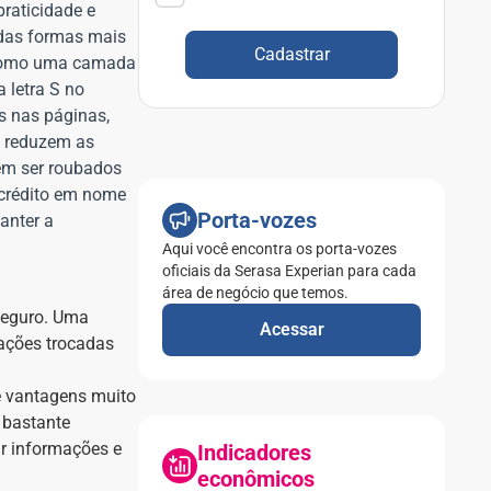
raticidade e
a das formas mais
Cadastrar
 como uma camada
 letra S no
as nas páginas,
L reduzem as
em ser roubados
 crédito em nome
Porta-vozes
anter a
Aqui você encontra os porta-vozes
oficiais da Serasa Experian para cada
área de negócio que temos.
 seguro. Uma
Acessar
mações trocadas
e vantagens muito
 bastante
ar informações e
Indicadores
econômicos