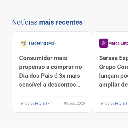
Notícias
mais recentes
Targeting (MS)
Marca Emp
Consumidor mais
Serasa Exp
propenso a comprar no
Grupo Con
Dia dos Pais é 3x mais
lançam po
sensível a descontos
ampliar de
que a média dos
liderança 
brasileiros, revela
carreira
Tempo de leitura 17m
05, ago. 2026
Tempo de leitura 
Serasa Experian