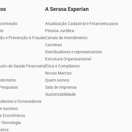
dos
A Serasa Experian
 conteúdo
Atualização Cadastral e Financeira para
io
Pessoa Jurídica
ão e Prevenção à Fraude
Canais de Atendimento
Carreiras
Distribuidores e representantes
Estrutura Organizacional
uito de Saúde Financeira
Ética e Compliance
Novas Marcas
edorismo
Quem somos
 Pesquisas
Sala de Imprensa
Sustentabilidade
clientes e fornecedores
de sucesso
es Econômicos
 Tecnologia
ostos